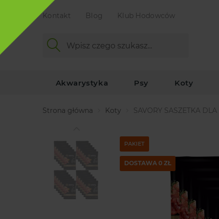
Kontakt
Blog
Klub Hodowców
Akwarystyka
Psy
Koty
Strona główna
Koty
SAVORY SASZETKA DLA
PAKIET
DOSTAWA 0 ZŁ