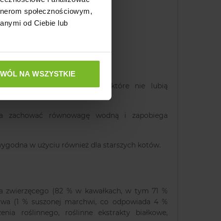
artnerom społecznościowym,
anymi od Ciebie lub
ZWÓL NA WSZYSTKIE
mięsa w sosie dla kotów, które nie lubią
 zachować równowagę wodną i zapobiega
wygodna w użyciu również dla starszych kotów.
a zwierzęcego (82 % w kawałkach, w tym 71 %
zywa (1 % suszonej marchwi, co odpowiada 4 %
nia roślinnego, roślinne ekstrakty białkowe,