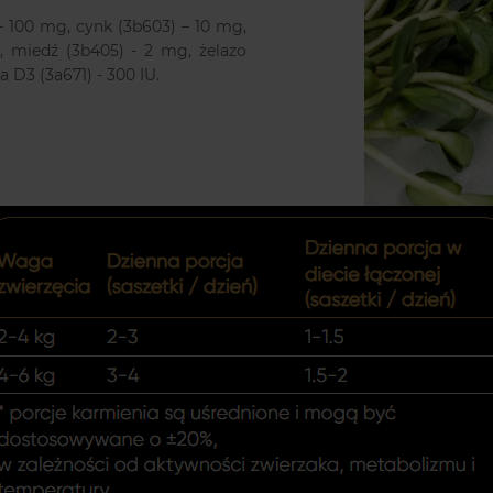
- 100 mg, cynk (3b603) – 10 mg,
 miedź (3b405) - 2 mg, żelazo
a D3 (3a671) - 300 IU.