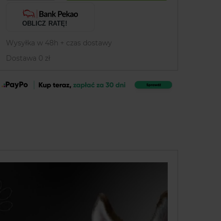
OBLICZ RATĘ!
Wysyłka w 48h + czas dostawy
Dostawa 0 zł