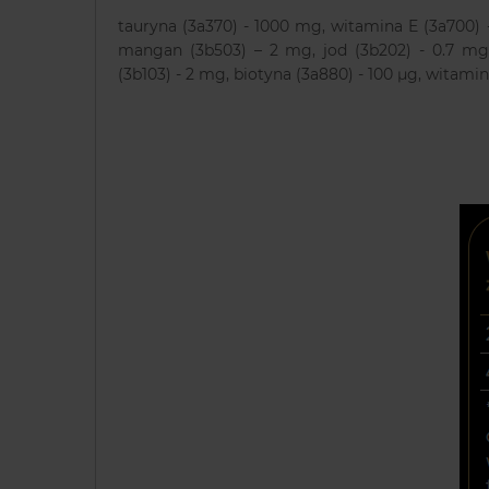
tauryna (3a370) - 1000 mg, witamina E (3a700) 
mangan (3b503) – 2 mg, jod (3b202) - 0.7 mg,
(3b103) - 2 mg, biotyna (3а880) - 100 μg, witamin