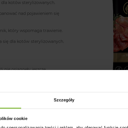
 dla kotów sterylizowanych.
zapanować nad pojawieniem się
nnik, który wspomaga trawienie.
ca się dla kotów sterylizowanych.
li nie osiągnęły jeszcze
już zmieniający się metabolizm i
Szczegóły
 plików cookie
do spersonalizowania treści i reklam, aby oferować funkcje sp