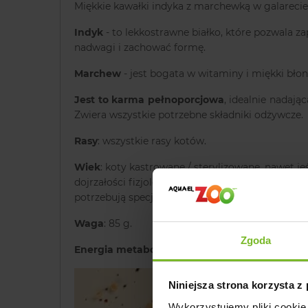
Miękkie kawałki indyka z marchewką w galarecie
Indyk
- to lekkostrawne białko, które pozwala 
nadwagi i zachować formę.
Marchew
- jest bogata w witaminy i miękki bło
Jest to karma pełnoporcjowa
, idealnie nadają
Zwiera wszystkie potrzebne składniki odżywcze.
Rasy
: wszystkie rasy kotów.
Wiek
: koty kastrowane / sterylizowane, nawet jeś
dojrzałości fizjologicznej. Takie zwierzęta mają 
potrzebują specjalnego odżywiania.
Waga
: 85 g.
Zgoda
Energia metaboliczna
: 72 kcal/100g
Niniejsza strona korzysta z
Wykorzystujemy pliki cookie 