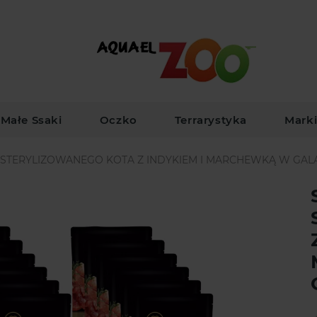
Małe Ssaki
Oczko
Terrarystyka
Mark
 STERYLIZOWANEGO KOTA Z INDYKIEM I MARCHEWKĄ W GALA