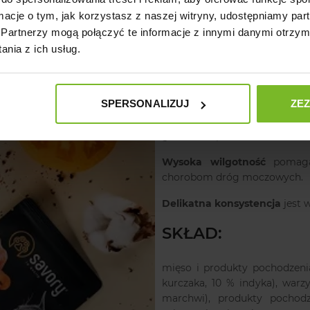
ormacje o tym, jak korzystasz z naszej witryny, udostępniamy p
Partnerzy mogą połączyć te informacje z innymi danymi otrzym
nia z ich usług.
Zalety:
SPERSONALIZUJ
ZE
Wyselekcjonowane kawałki
galaretek i pasztetów.
Wysoka wilgotność
pomaga
chorobom dróg moczowych.
Delikatna konsystencja
jest 
SKŁAD:
mięso i produkty pochodzeni
kurczaka, 10 % indyka), war
marchwi), produkty pochodze