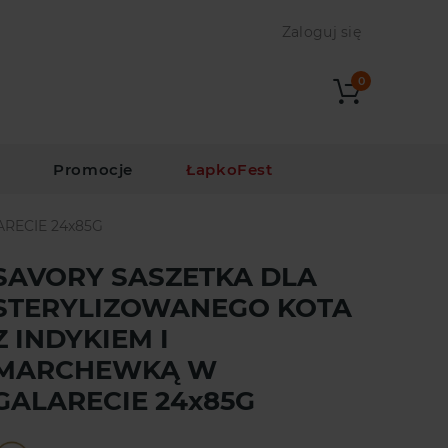
Zaloguj się
0
i
Promocje
ŁapkoFest
RECIE 24x85G
SAVORY SASZETKA DLA
STERYLIZOWANEGO KOTA
Z INDYKIEM I
MARCHEWKĄ W
GALARECIE 24x85G