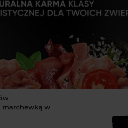
tów
 i marchewką w