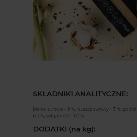
SKŁADNIKI ANALITYCZNE:
białko surowe - 9 %, tłuszcz surowy - 3 %, popió
0.3 %, wilgotność - 83 %.
DODATKI (na kg):