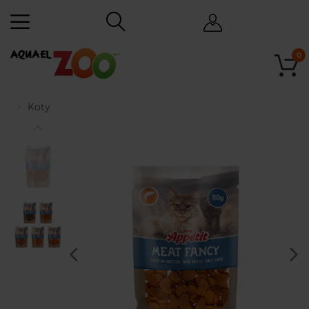
0
Koty