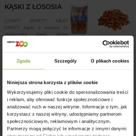
KĄSKI Z ŁOSOSIA
COMFY APPETIT MEAT
FANCY kąski z łososia to
znakomite kąski, które
doskonale sprawdzą się jako
smakowita przekąska, lub
jako dodatek do zabawek
Zgoda
Szczegóły
O plikach cookies
interaktywnych.
Dostępne w pojemności 50g.
Niniejsza strona korzysta z plików cookie
Skład
: ryby i produkty rybne (łosoś 85%), skrobia 10%,
Wykorzystujemy pliki cookie do spersonalizowania treści
gliceryna roślinna 3.2%, sorbitol 1.8%.
i reklam, aby oferować funkcje społecznościowe i
analizować ruch w naszej witrynie. Informacje o tym, jak
Składniki analityczne
:białko surowe: min 30%, tłuszcz
korzystasz z naszej witryny, udostępniamy partnerom
surowy: max 4%, włókno surowe: max 1%, popiół surowy:
max 2%, wilgotność: max 20%.
społecznościowym, reklamowym i analitycznym.
Partnerzy mogą połączyć te informacje z innymi danymi
Producent
otrzymanymi od Ciebie lub uzyskanymi podczas