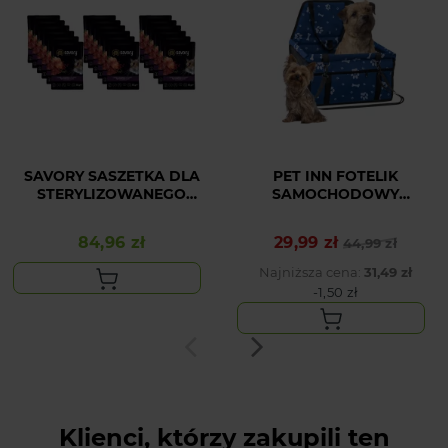
SAVORY SASZETKA DLA
PET INN FOTELIK
STERYLIZOWANEGO
SAMOCHODOWY
KOTA Z JAGNIĘCINĄ I
NIEBIESKI W ŁAPKI
ŻURAWINĄ W SOSIE
40x32x21
84,96 zł
29,99 zł
Cena
Cena podstawowa
Cena
44,99 zł
18x85G
Najniższa cena:
31,49 zł
-1,50 zł
Klienci, którzy zakupili ten