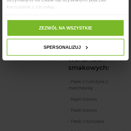
korzystania z ich usług.
W linii MEAT
FANCY
dostępnych jest 5
ZEZWÓL NA WSZYSTKIE
rodzajów
przysmaków w
SPERSONALIZUJ
różnych
wariantach
smakowych:
• Paski z tuńczyka z
marchewką
• Kąski łososia
• Paski łososia
• Paski z kurczaka