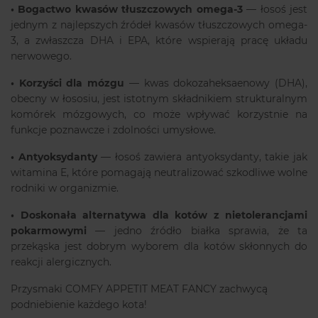
•
Bogactwo kwasów tłuszczowych omega-3
— łosoś jest
jednym z najlepszych źródeł kwasów tłuszczowych omega-
3, a zwłaszcza DHA i EPA, które wspierają pracę układu
nerwowego.
•
Korzyści dla mózgu
— kwas dokozaheksaenowy (DHA),
obecny w łososiu, jest istotnym składnikiem strukturalnym
komórek mózgowych, co może wpływać korzystnie na
funkcje poznawcze i zdolności umysłowe.
•
Antyoksydanty
— łosoś zawiera antyoksydanty, takie jak
witamina E, które pomagają neutralizować szkodliwe wolne
rodniki w organizmie.
•
Doskonała alternatywa dla kotów z nietolerancjami
pokarmowymi
— jedno źródło białka sprawia, że ta
przekąska jest dobrym wyborem dla kotów skłonnych do
reakcji alergicznych.
Przysmaki COMFY APPETIT MEAT FANCY zachwycą
podniebienie każdego kota!