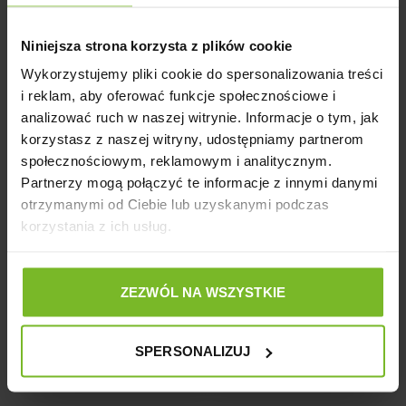
Opinie
Niniejsza strona korzysta z plików cookie
Wykorzystujemy pliki cookie do spersonalizowania treści
i reklam, aby oferować funkcje społecznościowe i
analizować ruch w naszej witrynie. Informacje o tym, jak
Opinie o produkcie: AQUAEL RURKA
korzystasz z naszej witryny, udostępniamy partnerom
ZASYSAJĄCA L 61 UNIWERSALNA
społecznościowym, reklamowym i analitycznym.
Partnerzy mogą połączyć te informacje z innymi danymi
otrzymanymi od Ciebie lub uzyskanymi podczas
5
korzystania z ich usług.
100%
4
0%
5.0
3
ZEZWÓL NA WSZYSTKIE
0%
3
opinii klientów
z całego okresu
2
0%
zebranych i zweryfikowanych przez
SPERSONALIZUJ
1
0%