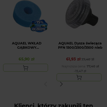
AQUAEL WKŁAD
AQUAEL Dysza świecąca
GĄBKOWY
PFN 1500/2500/3500 nieb
KLARPRESSURE UV 8000
65,90 zł
61,93 zł
Cena
Cena podstawowa
Cena
77,40 zł
Najniższa cena:
77,40 zł
-15,47 zł
Klienci, którzy zakupili ten