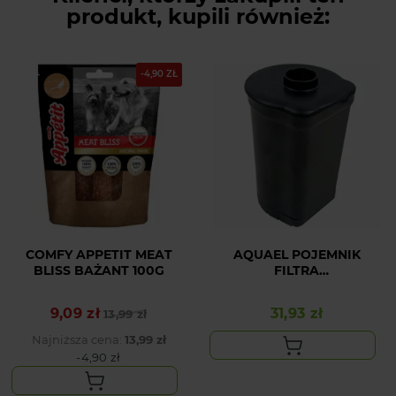
produkt, kupili również:
-4,90 ZŁ
COMFY APPETIT MEAT
AQUAEL POJEMNIK
BLISS BAŻANT 100G
FILTRA
TURBO/CIRCULATOR 500
(N)
9,09 zł
31,93 zł
Cena podstawowa
Cena
13,99 zł
Cena
Najniższa cena:
13,99 zł
-4,90 zł