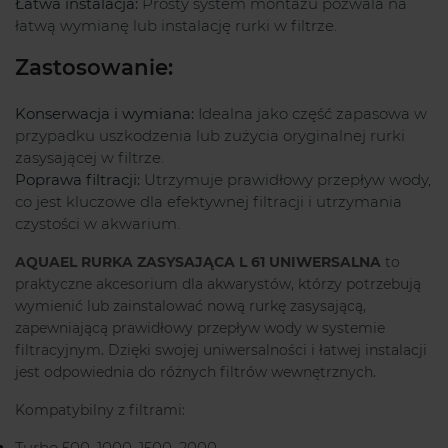
Łatwa instalacja:
Prosty system montażu pozwala na
łatwą wymianę lub instalację rurki w filtrze.
Zastosowanie:
Konserwacja i wymiana:
Idealna jako część zapasowa w
przypadku uszkodzenia lub zużycia oryginalnej rurki
zasysającej w filtrze.
Poprawa filtracji:
Utrzymuje prawidłowy przepływ wody,
co jest kluczowe dla efektywnej filtracji i utrzymania
czystości w akwarium.
AQUAEL RURKA ZASYSAJĄCA L 61 UNIWERSALNA
to
praktyczne akcesorium dla akwarystów, którzy potrzebują
wymienić lub zainstalować nową rurkę zasysającą,
zapewniającą prawidłowy przepływ wody w systemie
filtracyjnym. Dzięki swojej uniwersalności i łatwej instalacji
jest odpowiednia do różnych filtrów wewnętrznych.
Kompatybilny z filtrami:
Turbo 500, 1000, 1500, 2000