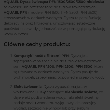
AQUAEL Dysza świecąca PFN 1500/2500/3500 niebieska
to akcesorium przeznaczone do filtrów zewnętrznych
AQUAEL PFN
(modele PFN 1500, PFN 2500, PFN 3500)
stosowanych w oczkach wodnych. Dysza ta pełni funkcję
dekoracyjną oraz filtracyjną, umożliwiając estetyczne
podświetlenie wody, jednocześnie wspomagając cyrkulację
wody w oczku.
Główne cechy produktu:
Kompatybilność z filtrami PFN
: Dysza jest
zaprojektowana specjalnie do filtrów zewnętrznych
serii
AQUAEL PFN 1500, PFN 2500, PFN 3500
, które
są używane w oczkach wodnych. Dysza pasuje do
tych modeli, zapewniając odpowiedni przepływ wody.
Efekt świecenia
: Dysza wyposażona jest w
wbudowane
LED-y
emitujące
niebieskie światło
, co
daje efekt podświetlenia wody. Taki efekt świetlny
nadaje oczku wodnemu wyjątkowy, dekoracyjny
wygląd, szczególnie w nocy lub przy słabym