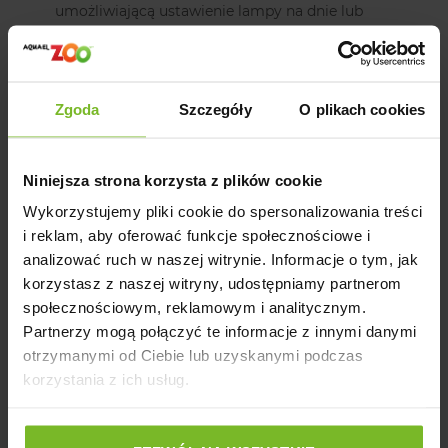
umożliwiającą ustawienie lampy na dnie lub
przykręcenie do obudowy filtra z serii MAXI.
Podsumowanie:
Zgoda
Szczegóły
O plikach cookies
AQUAEL Dysza świecąca PFN 1500/2500/3500 niebieska
to funkcjonalne akcesorium, które łączy w sobie rolę
dekoracyjną i filtracyjną. Dzięki wbudowanemu
Niniejsza strona korzysta z plików cookie
niebieskiemu światłu, dysza nadaje oczku wodnemu
estetyczny wygląd, szczególnie w nocy, jednocześnie
Wykorzystujemy pliki cookie do spersonalizowania treści
poprawiając cyrkulację wody i wspomagając filtrację. Jest
i reklam, aby oferować funkcje społecznościowe i
to doskonałe rozwiązanie dla osób, które chcą połączyć
analizować ruch w naszej witrynie. Informacje o tym, jak
efekty wizualne z efektywnością filtracyjną w oczku
korzystasz z naszej witryny, udostępniamy partnerom
wodnym.
społecznościowym, reklamowym i analitycznym.
Partnerzy mogą połączyć te informacje z innymi danymi
Ostrzeżenie:
otrzymanymi od Ciebie lub uzyskanymi podczas
korzystania z ich usług.
Produkt zawiera drobne lub ruchome elementy mogące
stanowić zagrożenie.
Producent