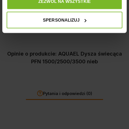
ZEZWÓL NA WSZYSTKIE
Opinie
SPERSONALIZUJ
Opinie o produkcie: AQUAEL Dysza świecąca
PFN 1500/2500/3500 nieb
Pytania i odpowiedzi (0)