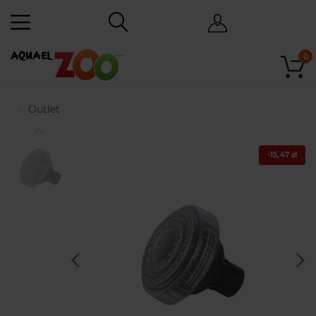
0
Outlet
-15,47 zł