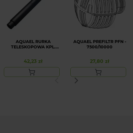
AQUAEL RURKA
AQUAEL PREFILTR PFN -
TELESKOPOWA KPL.
7500/10000
(1500/2500/3500)
42,23 zł
27,80 zł
Cena
Cena