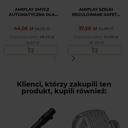
AMIPLAY SMYCZ
AMIPLAY SZELKI
AUTOMATYCZNA DLA
REGULOWANE SAFETY
MAŁEGO PSA
REFLECTIVE M RÓŻOWY
CZERWONA INFINI
44,06 zł
37,50 zł
Cena podstawowa
Cena
58,73 zł
Cena podstawowa
Cena
74,99 zł
FREEDOM S
Najniższa cena:
58,73 zł
Najniższa cena:
74,99 zł
-14,67 zł
-37,49 zł
Klienci, którzy zakupili ten
produkt, kupili również: