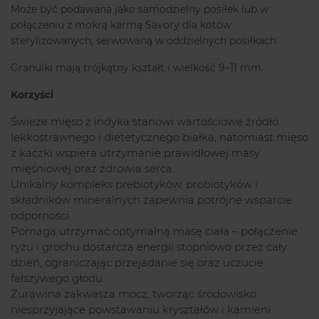
Może być podawana jako samodzielny posiłek lub w
połączeniu z mokrą karmą Savory dla kotów
sterylizowanych, serwowaną w oddzielnych posiłkach.
Granulki mają trójkątny kształt i wielkość 9–11 mm.
Korzyści
Świeże mięso z indyka stanowi wartościowe źródło
lekkostrawnego i dietetycznego białka, natomiast mięso
z kaczki wspiera utrzymanie prawidłowej masy
mięśniowej oraz zdrowia serca.
Unikalny kompleks prebiotyków, probiotyków i
składników mineralnych zapewnia potrójne wsparcie
odporności.
Pomaga utrzymać optymalną masę ciała – połączenie
ryżu i grochu dostarcza energii stopniowo przez cały
dzień, ograniczając przejadanie się oraz uczucie
fałszywego głodu.
Żurawina zakwasza mocz, tworząc środowisko
niesprzyjające powstawaniu kryształów i kamieni