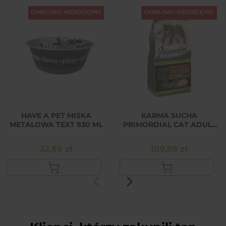
CHWILOWO NIEDOSTĘPNY
CHWILOWO NIEDOSTĘPNY
HAVE A PET MISKA
KARMA SUCHA
METALOWA TEXT 930 ML
PRIMORDIAL CAT ADULT
DUCK&TURKEY 2 kg
32,89 zł
109,99 zł
Cena
Cena