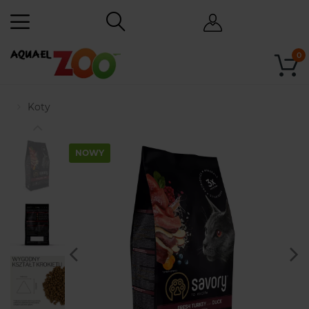
0
Koty
NOWY