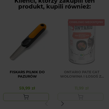
Klienci, którzy zakupili ten
produkt, kupili również:
CHWILOWO NIEDOSTĘPNY
FISKARS PILNIK DO
ONTARIO PATE CAT
PAZURÓW
WOŁOWINA I ŁOSOŚ ZE
SPIRULINĄ 400G
59,99 zł
11,99 zł
Cena
Cena