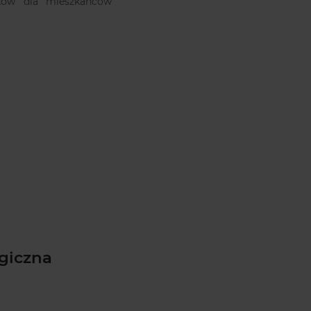
ników dla mieszkańców
giczna