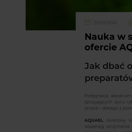
23/09/2020
Nauka w s
ofercie A
Jak dbać 
preparat
Pielęgnacja akwariu
sprzyjających życiu ry
proste – dlatego z po
AQUAEL
, światowy l
wspierają utrzymanie 