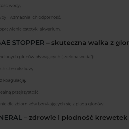
tość wody,
yby i wzmacnia ich odporność.
oprawienia estetyki akwarium.
GAE STOPPER
– skuteczna walka z gl
ielonych glonów pływających („zielona woda”):
ych chemikaliów,
z koagulację,
ealną przejrzystość.
nie dla zbiorników borykających się z plagą glonów.
INERAL
– zdrowie i płodność krewetek