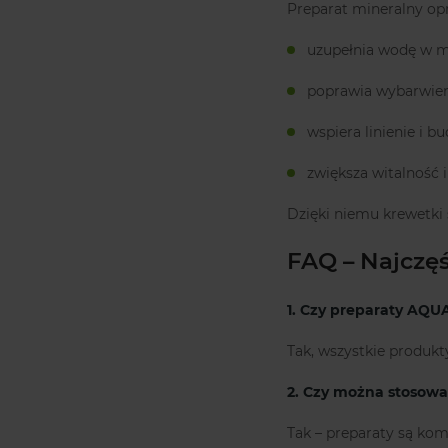
Preparat mineralny opr
uzupełnia wodę w mi
poprawia wybarwien
wspiera linienie i b
zwiększa witalność 
Dzięki niemu krewetki 
FAQ – Najczę
1. Czy preparaty AQUA
Tak, wszystkie produk
2. Czy można stosowa
Tak – preparaty są ko