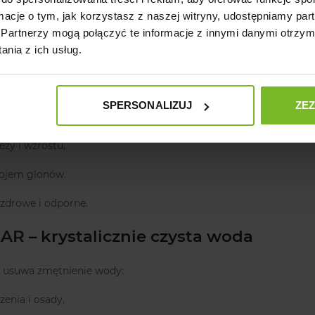
ormacje o tym, jak korzystasz z naszej witryny, udostępniamy p
o czystość dna i zdrowie zwierząt.
Partnerzy mogą połączyć te informacje z innymi danymi otrzym
nia z ich usług.
OSTER
– intensywny wzrost roślin
óz, który dostarcza wszystkie niezbędne minerały:
SPERSONALIZUJ
ZE
elementy w formie chelatów,
ezy i wzrostu,
ojem glonów.
, zdrowe i odporne.
EAR
– krystalicznie czysta woda
e usuwa zmętnienie wody:
zenia i osady,