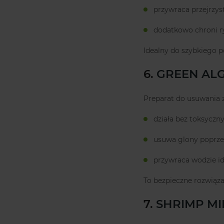
przywraca przejrzys
dodatkowo chroni r
Idealny do szybkiego p
6.
GREEN AL
Preparat do usuwania z
działa bez toksyczn
usuwa glony poprze
przywraca wodzie id
To bezpieczne rozwiąza
7.
SHRIMP M