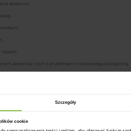
wanie akwarium,
 wody,
horobami,
n,
 zapach.
żonych akwariów i tych z problemami z równowagą biologiczną.
THETIC BACTERIA
– czystość i witaln
syntetyczne, które:
Szczegóły
y i resztki pokarmu,
u wody,
 plików cookie
ę ryb dzięki witaminom i aminokwasom.
do spersonalizowania treści i reklam, aby oferować funkcje sp