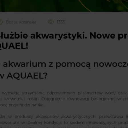
Beata Kosińska
1335
łużbie akwarystyki. Nowe p
QUAEL!
o akwarium z pomocą nowocz
ów AQUAEL?
m wymaga utrzymania odpowiednich parametrów wody oraz
b, krewetek i roślin. Osiągnięcie równowagi biologicznej w zb
mocą przychodzi nauka.
ider w produkcji akcesoriów akwarystycznych, przedstawia li
akwarium w idealnej kondycji. To siedem innowacyjnych prod