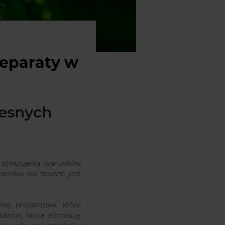
reparaty w
esnych
 stworzenia warunków
iorniku nie zawsze jest
nię preparatów, które
uktów, które eliminują