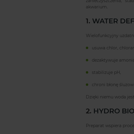
zanieczyszczenia, st
akwarium.
1.
WATER DE
Wielofunkcyjny uzdatn
usuwa chlor, chloram
dezaktywuje amoniak
stabilizuje pH,
chroni błonę śluzow
Dzięki niemu woda jes
2.
HYDRO BI
Preparat wspiera proce