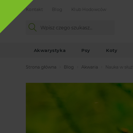
Kontakt
Blog
Klub Hodowców
Akwarystyka
Psy
Koty
Strona główna
Blog
Akwaria
Nauka w służ