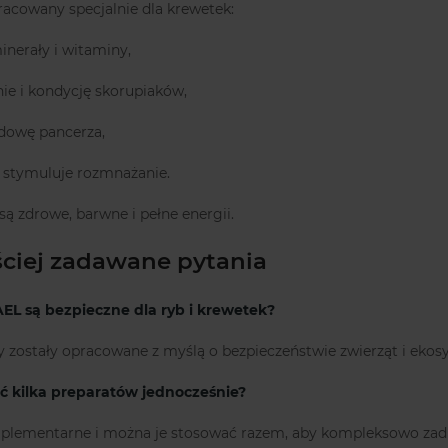
acowany specjalnie dla krewetek:
nerały i witaminy,
ie i kondycję skorupiaków,
udowę pancerza,
i stymuluje rozmnażanie.
są zdrowe, barwne i pełne energii.
ściej zadawane pytania
EL są bezpieczne dla ryb i krewetek?
ty zostały opracowane z myślą o bezpieczeństwie zwierząt i eko
ć kilka preparatów jednocześnie?
mplementarne i można je stosować razem, aby kompleksowo zadb