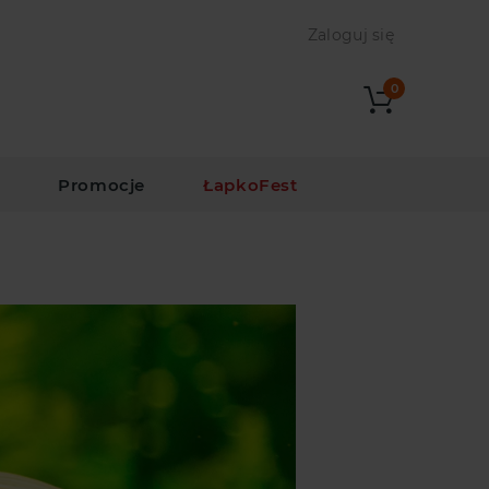
Zaloguj się
0
i
Promocje
ŁapkoFest