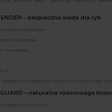
abilizują parametry wody i dostarczają niezbędnych skład
FENDER
– bezpieczna woda dla ryb
iacz wody kranowej, który:
inę i metale ciężkie,
 i inne toksyny,
ą ryb.
t bezpieczna dla mieszkańców akwarium już od pierwszego dnia.
OGUARD
– naturalna równowaga biolo
sy biologiczne w zbiorniku: