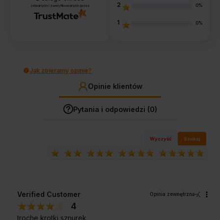
2
0%
zebranych i zweryfikowanych przez
1
0%
Jak zbieramy opinie?
Opinie klientów
Pytania i odpowiedzi (0)
Wyczyść
Szukaj
Verified Customer
Opinia zewnętrzna
4
troche krotki sznurek