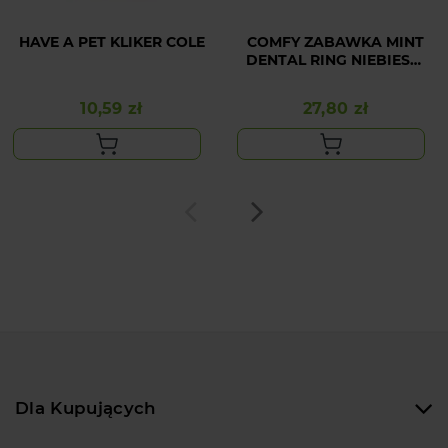
HAVE A PET KLIKER COLE
COMFY ZABAWKA MINT
DENTAL RING NIEBIESKI
13 cm
10,59 zł
27,80 zł
Cena
Cena
Dla Kupujących