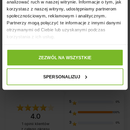
Produkt zawiera drobne lub ruchome elementy mogące
analizować ruch w naszej witrynie. Informacje o tym, jak
stanowić zagrożenie.
korzystasz z naszej witryny, udostępniamy partnerom
społecznościowym, reklamowym i analitycznym.
Producent
Partnerzy mogą połączyć te informacje z innymi danymi
otrzymanymi od Ciebie lub uzyskanymi podczas
korzystania z ich usług.
Opinie
ZEZWÓL NA WSZYSTKIE
Opinie o produkcie: HAVE A PET ZABAWKA
SPERSONALIZUJ
GAIA WĘDKA RYBKA 40 CM
5
0%
4
100%
4.0
3
0%
1
opinii klientów
z całego okresu