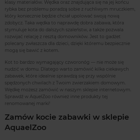
klasy materiałów. Wędka oraz znajdująca się na jej końcu
rybka bez problemu poradzą sobie z ruchliwym mruczkiem,
który koniecznie będzie chciał upolować swoją nową
zdobycz. Taka wędka to naprawdę dobra zabawa, która
stymuluje kota do dalszych szaleństw, a także pozwala
rozwijać relację z resztą domowników. Jest to gadżet
polecany zwłaszcza dla dzieci, dzięki któremu bezpiecznie
mogą się bawić z kotem.
Kot to bardzo wymagający czworonóg — nie może się
nudzić w domu. Dlatego warto zamówić kilka ciekawych
zabawek, które idealnie sprawdzą się przy wspólnie
spędzonych chwilach z Twoim zwierzakiem domowym.
Wędkę możesz zamówić w naszym sklepie internetowym.
Sprawdź w AquelZoo również inne produkty tej
renomowanej marki!
Zamów kocie zabawki w sklepie
AquaelZoo