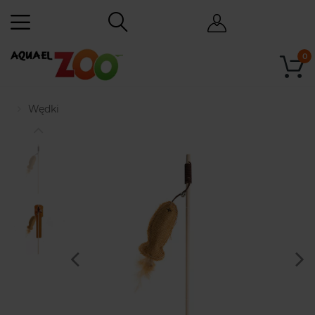
0
Wędki