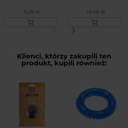
42CM
PIÓRAMI 70CM
9,26 zł
15,45 zł
Cena
Cena
Klienci, którzy zakupili ten
produkt, kupili również: