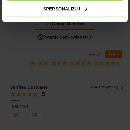
SPERSONALIZUJ
Jak zbieramy opinie?
Opinie klientów
Pytania i odpowiedzi (0)
Wyczyść
Szukaj
Verified Customer
Opinia zewnętrzna
5
*****
11/25/2024
1
0