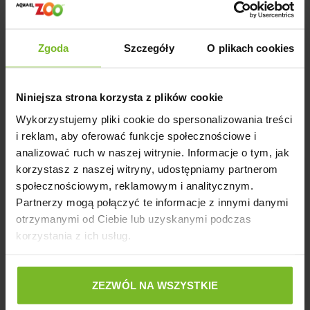
Powiązane artykuły na blogu
Zgoda
Szczegóły
O plikach cookies
Niniejsza strona korzysta z plików cookie
Opinie o produkcie: COMFY SZAMPON HYPO-
Wykorzystujemy pliki cookie do spersonalizowania treści
ALLERGENIC 250 ML
i reklam, aby oferować funkcje społecznościowe i
analizować ruch w naszej witrynie. Informacje o tym, jak
korzystasz z naszej witryny, udostępniamy partnerom
5
100%
społecznościowym, reklamowym i analitycznym.
Partnerzy mogą połączyć te informacje z innymi danymi
4
0%
5.0
otrzymanymi od Ciebie lub uzyskanymi podczas
3
0%
4
opinii klientów
korzystania z ich usług.
z całego okresu
2
0%
zebranych i zweryfikowanych przez
1
0%
ZEZWÓL NA WSZYSTKIE