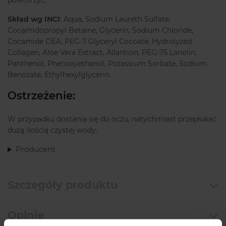
powtórzyć.
Skład wg INCI
: Aqua, Sodium Laureth Sulfate,
Cocamidopropyl Betaine, Glycerin, Sodium Chloride,
Cocamide DEA, PEG-7 Glyceryl Cocoate, Hydrolyzed
Collagen, Aloe Vera Extract, Allantion, PEG-75 Lanolin,
Panthenol, Phenoxyethanol, Potassium Sorbate, Sodium
Benozate, Ethylhexylglycerin.
Ostrzeżenie:
W przypadku dostania się do oczu, natychmiast przepłukać
dużą ilością czystej wody.
Producent
Szczegóły produktu
Opinie