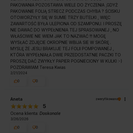
PAKOWANIA POZOSTAWIA WIELE DO ŻYCZENIA ,GDYŻ
PAKOWANIE FOLIĄ STRECZ PODCZAS CHYBA ? ŚCISKU
OTOWORZYŁY SIĘ W SUMIE TRZY BUTELKI , WIĘC
ZAWARTOŚĆ BYŁA ULEPIONA OD SZAMPONU. I PROSZĘ
NIE DAWAĆ DO WYPEŁNIENIA TEJ SPRASOWANEJ , NO
WŁAŚCIWIE NIE WIEM JAK TO NAZWAĆ !!! MOGĘ
WYSŁAĆ ZDJĘCIE OKROPNIE WBIJA SIE W SKÓRĘ .
MYSLĘ ŻE JESLI BRAKUJE TEJ FOLII POMPOWANEJ ,
KTÓRA WYPEŁNIAŁA DWIE PRZEDOSTATNIE PACZKI TO
PROSZĘ DAĆ ZWYKŁY PAPIER POGNIECIONY W KULKI :-)
POZDRAWIAM Teresa Kwias
2/21/2024
0
0
Aneta
zweryfikowano
5
Ocena klienta:
Doskonale
3/26/2026
0
0