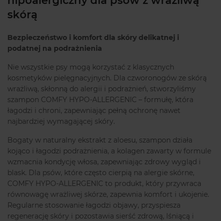
hipoalergiczny dla psów z wrażliwą
skórą
Bezpieczeństwo i komfort dla skóry delikatnej i
podatnej na podrażnienia
Nie wszystkie psy mogą korzystać z klasycznych
kosmetyków pielęgnacyjnych. Dla czworonogów ze skórą
wrażliwą, skłonną do alergii i podrażnień, stworzyliśmy
szampon COMFY HYPO-ALLERGENIC – formułę, która
łagodzi i chroni, zapewniając pełną ochronę nawet
najbardziej wymagającej skóry.
Bogaty w naturalny ekstrakt z aloesu, szampon działa
kojąco i łagodzi podrażnienia, a kolagen zawarty w formule
wzmacnia kondycję włosa, zapewniając zdrowy wygląd i
blask. Dla psów, które często cierpią na alergie skórne,
COMFY HYPO-ALLERGENIC to produkt, który przywraca
równowagę wrażliwej skórze, zapewnia komfort i ukojenie.
Regularne stosowanie łagodzi objawy, przyspiesza
regenerację skóry i pozostawia sierść zdrową, lśniącą i