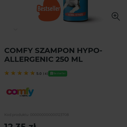
COMFY SZAMPON HYPO-
ALLERGENIC 250 ML
5.0
(
4
)
Bestseller
Kod produktu:
000000000000123708
12,35 zł