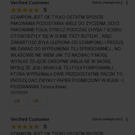
Verified Customer
Opinia zewnętrzna
5
SZAMPON JEST OK TYLKO OSTATNI SPOSÓB
PAKOWANIA POZOSTAWIA WIELE DO ŻYCZENIA ,GDYŻ
PAKOWANIE FOLIĄ STRECZ PODCZAS CHYBA ? ŚCISKU
OTOWORZYŁY SIĘ W SUMIE TRZY BUTELKI , WIĘC
ZAWARTOŚĆ BYŁA ULEPIONA OD SZAMPONU. I PROSZĘ
NIE DAWAĆ DO WYPEŁNIENIA TEJ SPRASOWANEJ , NO
WŁAŚCIWIE NIE WIEM JAK TO NAZWAĆ !!! MOGĘ
WYSŁAĆ ZDJĘCIE OKROPNIE WBIJA SIE W SKÓRĘ .
MYSLĘ ŻE JESLI BRAKUJE TEJ FOLII POMPOWANEJ ,
KTÓRA WYPEŁNIAŁA DWIE PRZEDOSTATNIE PACZKI TO
PROSZĘ DAĆ ZWYKŁY PAPIER POGNIECIONY W KULKI :-)
POZDRAWIAM Teresa Kwias
2/21/2024
0
0
Verified Customer
Opinia zewnętrzna
5
SZAMPON JEST OK TYLKO OSTATNI SPOSÓB