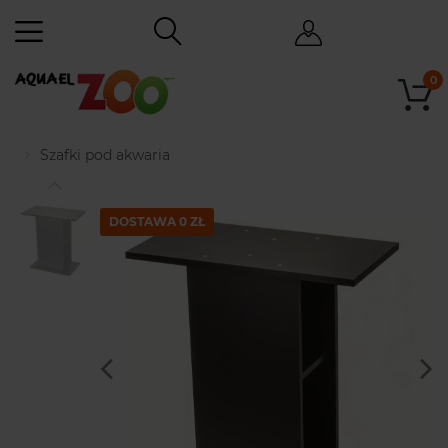
0
Szafki pod akwaria
DOSTAWA 0 ZŁ