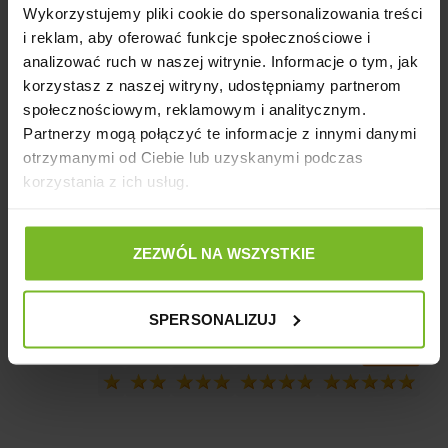
4
Wykorzystujemy pliki cookie do spersonalizowania treści
100%
4.0
i reklam, aby oferować funkcje społecznościowe i
3
0%
1
opinii klientów
analizować ruch w naszej witrynie. Informacje o tym, jak
z całego okresu
2
0%
korzystasz z naszej witryny, udostępniamy partnerom
zebranych i zweryfikowanych przez
społecznościowym, reklamowym i analitycznym.
1
0%
Partnerzy mogą połączyć te informacje z innymi danymi
otrzymanymi od Ciebie lub uzyskanymi podczas
korzystania z ich usług.
Jak zbieramy opinie?
Opinie klientów
ZEZWÓL NA WSZYSTKIE
Pytania i odpowiedzi (0)
SPERSONALIZUJ
Wyczyść
Szukaj