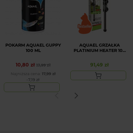
POKARM AQUAEL GUPPY
AQUAEL GRZAŁKA
100 ML
PLATINIUM HEATER 100
W
10,80 zł
91,49 zł
Cena podstawowa
Cena
17,99 zł
Cena
Najniższa cena:
17,99 zł
-7,19 zł