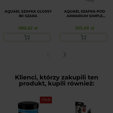
AQUAEL SZAFKA GLOSSY
AQUAEL SZAFKA POD
80 SZARA
AKWARIUM SIMPLE
BIAŁA 80
986,62 zł
305,99 zł
Cena
Cena
Klienci, którzy zakupili ten
produkt, kupili również:
-7,19 ZŁ