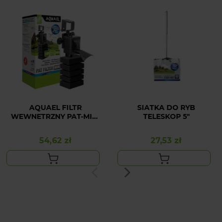
AQUAEL FILTR
SIATKA DO RYB
WEWNETRZNY PAT-MINI
TELESKOP 5"
400 L/H
54,62 zł
27,53 zł
Cena
Cena