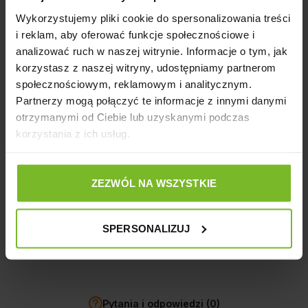
stanowić zagrożenie.
Wykorzystujemy pliki cookie do spersonalizowania treści
i reklam, aby oferować funkcje społecznościowe i
Producent
analizować ruch w naszej witrynie. Informacje o tym, jak
korzystasz z naszej witryny, udostępniamy partnerom
Opinie
społecznościowym, reklamowym i analitycznym.
Partnerzy mogą połączyć te informacje z innymi danymi
otrzymanymi od Ciebie lub uzyskanymi podczas
Powiązane artykuły na blogu
korzystania z ich usług.
ZEZWÓL NA WSZYSTKIE
Opinie o produkcie: SIATKA DO RYB (3 WIRE)
8"
SPERSONALIZUJ
Pytania i odpowiedzi (0)