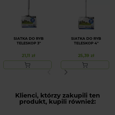
SIATKA DO RYB
SIATKA DO RYB
TELESKOP 3"
TELESKOP 4"
21,11 zł
25,39 zł
Cena
Cena
Klienci, którzy zakupili ten
produkt, kupili również: