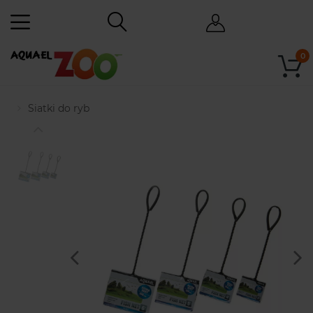
0
Siatki do ryb