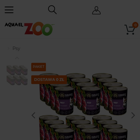
0
Psy
PAKIET
DOSTAWA 0 ZŁ