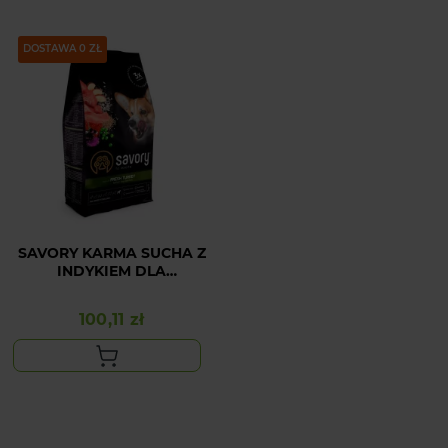
DOSTAWA 0 ZŁ
SAVORY KARMA SUCHA Z
INDYKIEM DLA
STERYLIZOWANYCH
PSÓW DOROSŁYCH
100,11 zł
Cena
WSZYSTKICH RAS 3 KG