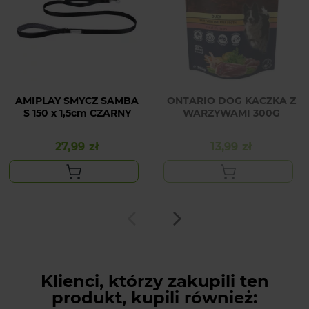
AMIPLAY SMYCZ SAMBA
ONTARIO DOG KACZKA Z
S 150 x 1,5cm CZARNY
WARZYWAMI 300G
27,99 zł
13,99 zł
Cena
Cena
Klienci, którzy zakupili ten
produkt, kupili również: