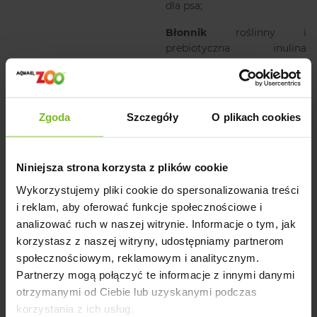
dla psa;
Błonnik
roślinny i
prebiotyczna inulina
pomagają zoptymalizować
trawienie;
Szpinak
wspiera
Zgoda
Szczegóły
O plikach cookies
mechanizmy obronne
organizmu i wspomaga
pracę serca;
Niniejsza strona korzysta z plików cookie
Rozmaryn
chroni i
Wykorzystujemy pliki cookie do spersonalizowania treści
przyspiesza regenerację
i reklam, aby oferować funkcje społecznościowe i
komórek wątroby.
analizować ruch w naszej witrynie. Informacje o tym, jak
SKŁAD:
korzystasz z naszej witryny, udostępniamy partnerom
społecznościowym, reklamowym i analitycznym.
wołowina 55%, serca wołowe 14%, mąka grochowa 2%,
Partnerzy mogą połączyć te informacje z innymi danymi
groszek 2%, słodki ziemniak (batat) 2%, lignoceluloza
otrzymanymi od Ciebie lub uzyskanymi podczas
(włókno roślinne) 0,7%, węglan wapnia 0,3%,
korzystania z ich usług.