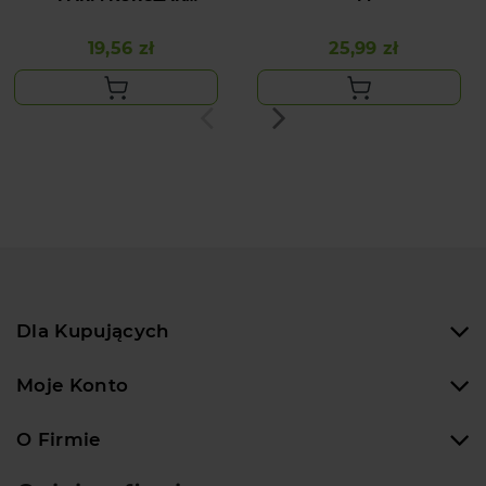
CZERWONY 20,5CM
19,56 zł
25,99 zł
Cena
Cena
Dla Kupujących
Moje Konto
O Firmie