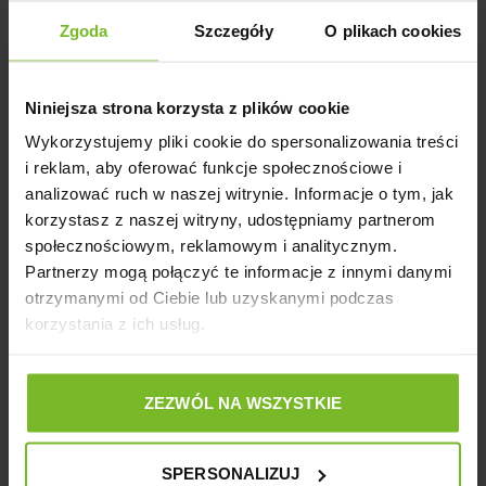
Zgoda
Szczegóły
O plikach cookies
7. Wymiary:
długość 7 cm; szerokość 4.5 cm; wysokość 4.5 cm
Niniejsza strona korzysta z plików cookie
KONG Classic S to niezastąpiona zabawka dla małych psów,
Wykorzystujemy pliki cookie do spersonalizowania treści
która łączy trwałość, funkcjonalność i rozrywkę. To
doskonały sposób na wspieranie aktywności Twojego
i reklam, aby oferować funkcje społecznościowe i
pupila oraz wzmacnianie jego instynktów i zdrowia.
analizować ruch w naszej witrynie. Informacje o tym, jak
korzystasz z naszej witryny, udostępniamy partnerom
społecznościowym, reklamowym i analitycznym.
Partnerzy mogą połączyć te informacje z innymi danymi
Szczegóły produktu
otrzymanymi od Ciebie lub uzyskanymi podczas
korzystania z ich usług.
Opinie
ZEZWÓL NA WSZYSTKIE
Powiązane artykuły na blogu
SPERSONALIZUJ