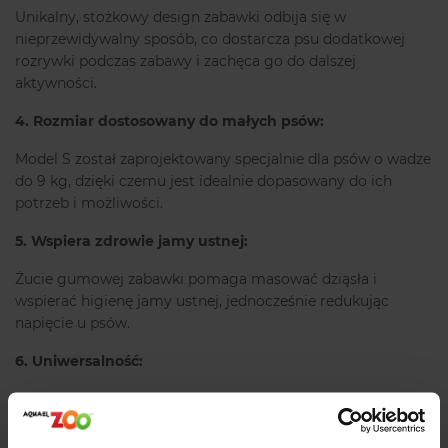
Unikalny, stożkowy design zabawki odbija się w
nieprzewidywalny sposób, co dostarcza psu dodatkowej
rozrywki podczas zabawy i zachęca go do dalszej
aktywności.
4. Rozmiar dostosowany do małych psów:
Model S został zaprojektowany specjalnie dla psów o wadze
do 9 kg, dzięki czemu jest idealnie dopasowany do ich
potrzeb i możliwości.
5. Wspiera zdrowie jamy ustnej:
Żucie gumowej zabawki pomaga masować dziąsła i
wspierać higienę jamy ustnej, jednocześnie redukując
napięcie u psów.
6. Uniwersalność:
KONG Classic S nadaje się zarówno do samodzielnej
zabawy, jak i wspólnych ćwiczeń z opiekunem, takich jak
aportowanie czy trening posłuszeństwa.