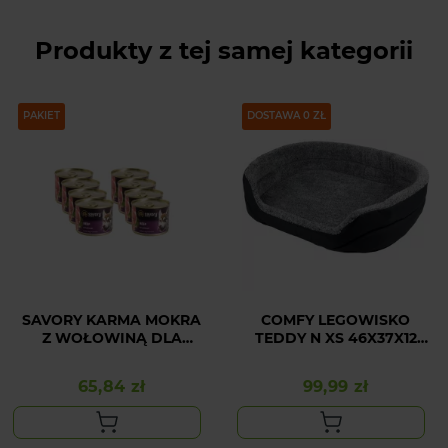
Produkty z tej samej kategorii
PAKIET
DOSTAWA 0 ZŁ
SAVORY KARMA MOKRA
COMFY LEGOWISKO
Z WOŁOWINĄ DLA
TEDDY N XS 46X37X12
WYBREDNYCH
SZARY/SZARY
DOROSŁYCH PSÓW
65,84 zł
99,99 zł
Cena
Cena
WSZYSTKICH RAS 8x200
G