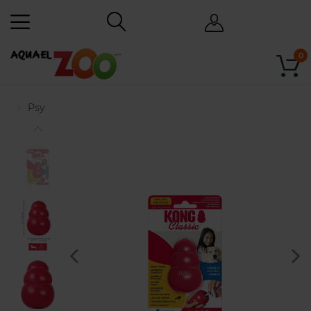
0
Psy