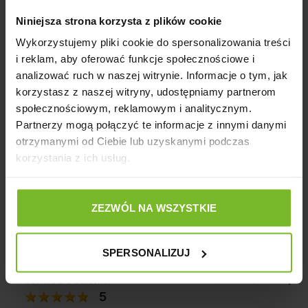
Pytania i odpowiedzi (0)
Niniejsza strona korzysta z plików cookie
Wykorzystujemy pliki cookie do spersonalizowania treści
i reklam, aby oferować funkcje społecznościowe i
Wyczyść
Szukaj
analizować ruch w naszej witrynie. Informacje o tym, jak
korzystasz z naszej witryny, udostępniamy partnerom
społecznościowym, reklamowym i analitycznym.
Partnerzy mogą połączyć te informacje z innymi danymi
Pawel
zweryfikowano
otrzymanymi od Ciebie lub uzyskanymi podczas
5
korzystania z ich usług.
OK.....
10/13/2025
0
0
ZEZWÓL NA WSZYSTKIE
Komentarz sklepu
Dziękujemy za tak pozytywną opinię - to czysta
SPERSONALIZUJ
przyjemność obsługiwać takich klientów! Doceniamy
czas i wysiłek włożony w podzielenie się z nami Twoimi
Verified Customer
Opinia zewnętrzna
doświadczeniami. Do zobaczenia!
5