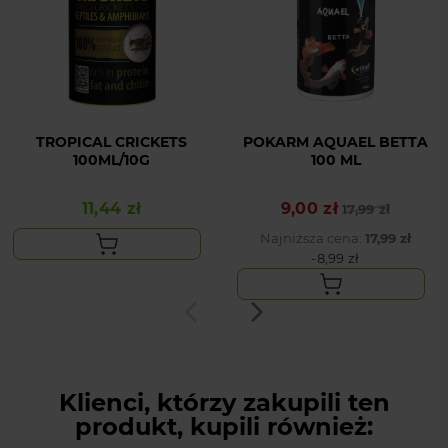
TROPICAL CRICKETS
POKARM AQUAEL BETTA
100ML/10G
100 ML
11,44 zł
9,00 zł
Cena
Cena podstawowa
Cena
17,99 zł
Najniższa cena:
17,99 zł
-8,99 zł
Klienci, którzy zakupili ten
produkt, kupili również: