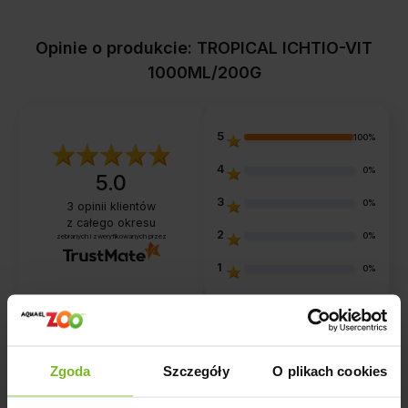
Opinie o produkcie: TROPICAL ICHTIO-VIT
1000ML/200G
5
100%
4
0%
5.0
3
0%
3
opinii klientów
z całego okresu
2
0%
zebranych i zweryfikowanych przez
1
0%
Jak zbieramy opinie?
Zgoda
Szczegóły
O plikach cookies
Opinie klientów