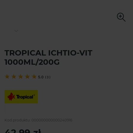
TROPICAL ICHTIO-VIT
1000ML/200G
5.0
(
3
)
Kod produktu:
000000000000240916
42,99 zł