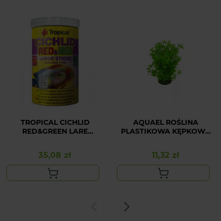
TROPICAL CICHLID
AQUAEL ROŚLINA
RED&GREEN LARE
PLASTIKOWA KĘPKOWA
STICKS 1000ML/300G
CP-057 (15CM)
35,08 zł
11,32 zł
Cena
Cena