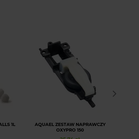
LLS 1L
AQUAEL ZESTAW NAPRAWCZY
GREE
OXYPRO 150