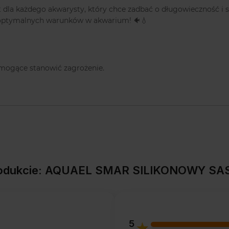
 dla każdego akwarysty, który chce zadbać o długowieczność i 
i optymalnych warunków w akwarium! 🐠💧
mogące stanowić zagrożenie.
produkcie: AQUAEL SMAR SILIKONOWY SA
5