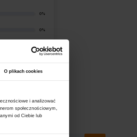
0%
0%
0%
0%
O plikach cookies
ołecznościowe i analizować
artnerom społecznościowym,
(0)
anymi od Ciebie lub