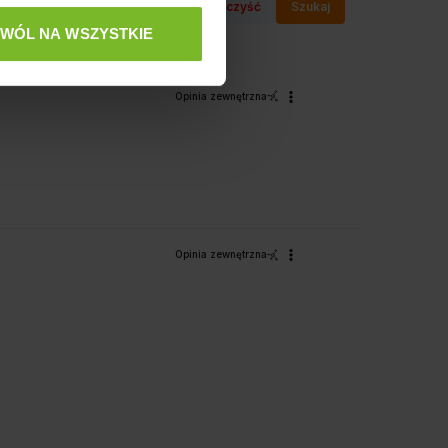
Wyczyść
Szukaj
ZWÓL NA WSZYSTKIE
Opinia zewnętrzna
Opinia zewnętrzna