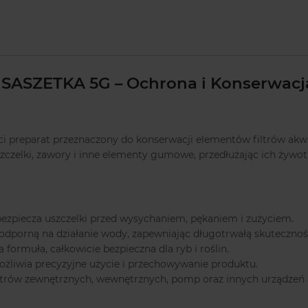
SZETKA 5G – Ochrona i Konserwacja
ci preparat przeznaczony do konserwacji elementów filtrów akw
zelki, zawory i inne elementy gumowe, przedłużając ich żywotn
ezpiecza uszczelki przed wysychaniem, pękaniem i zużyciem.
dporną na działanie wody, zapewniając długotrwałą skutecznoś
 formuła, całkowicie bezpieczna dla ryb i roślin.
żliwia precyzyjne użycie i przechowywanie produktu.
filtrów zewnętrznych, wewnętrznych, pomp oraz innych urządz