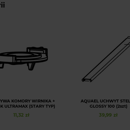
ii
YWA KOMORY WIRNIKA +
AQUAEL UCHWYT STE
SK ULTRAMAX (STARY TYP)
GLOSSY 100 (2szt)
11,32 zł
39,99 zł
Cena
Cena