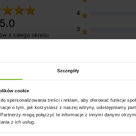
4
5.0
3
ntów
z całego okresu
zweryfikowanych przez
2
1
Szczegóły
 plików cookie
do spersonalizowania treści i reklam, aby oferować funkcje sp
ormacje o tym, jak korzystasz z naszej witryny, udostępniamy p
Opinie klientów
Pytania i odpowiedzi 
Partnerzy mogą połączyć te informacje z innymi danymi otrzym
nia z ich usług.