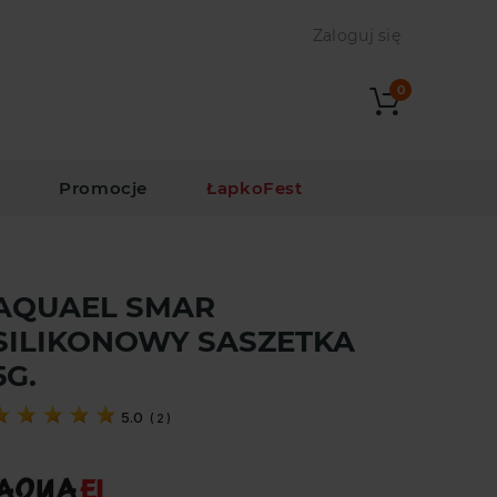
Zaloguj się
0
i
Promocje
ŁapkoFest
AQUAEL SMAR
SILIKONOWY SASZETKA
5G.
5.0
(
2
)