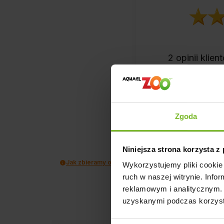
2
opinii klie
zebranych i 
Zgoda
Niniejsza strona korzysta z
Jak zbieramy opinie?
Wykorzystujemy pliki cookie 
ruch w naszej witrynie. Inf
reklamowym i analitycznym. 
uzyskanymi podczas korzysta