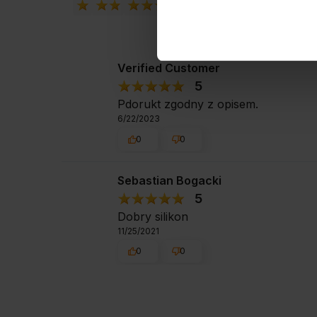
Verified Customer
5
Pdorukt zgodny z opisem.
6/22/2023
0
0
Sebastian Bogacki
5
Dobry silikon
11/25/2021
0
0