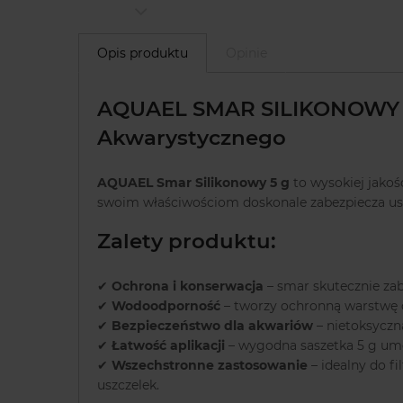
Opis produktu
Opinie
AQUAEL SMAR SILIKONOWY SA
Akwarystycznego
AQUAEL Smar Silikonowy 5 g
to wysokiej jakoś
swoim właściwościom doskonale zabezpiecza uszc
Zalety produktu:
✔
Ochrona i konserwacja
– smar skutecznie zab
✔
Wodoodporność
– tworzy ochronną warstwę o
✔
Bezpieczeństwo dla akwariów
– nietoksyczna
✔
Łatwość aplikacji
– wygodna saszetka 5 g umo
✔
Wszechstronne zastosowanie
– idealny do 
uszczelek.