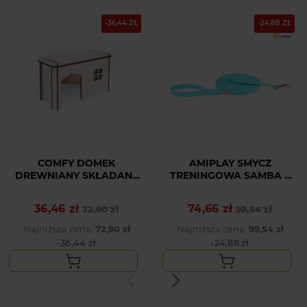
-36,44 ZŁ
-24,88 ZŁ
COMFY DOMEK
AMIPLAY SMYCZ
DREWNIANY SKŁADANY
TRENINGOWA SAMBA L
NAROŻNY 3
10M TURKUSOWY
36,46 zł
74,66 zł
Cena podstawowa
Cena
72,90 zł
Cena podstawowa
Cena
99,54 zł
Najniższa cena:
72,90 zł
Najniższa cena:
99,54 zł
-36,44 zł
-24,88 zł