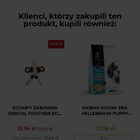
Klienci, którzy zakupili ten
produkt, kupili również:
-3,44 ZŁ
ECOMFY ZABAWKA
KARMA SUCHA ERA
DENTAL TOOTHER ECO
MILLENNIUM PUPPY
WOODY LUDZIK
KURCZAK I INDYK Z
BRĄZOWYM RYŻEM
13,76 zł
27,99 zł
Cena podstawowa
Cena
17,20 zł
Cena
0,5KG
Najniższa cena:
17,20 zł