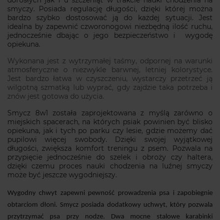
dorosłych jak i u szczeniąt w trakcie nauki chodzenia na
smyczy. Posiada regulację długości, dzięki której można
bardzo szybko dostosować ją do każdej sytuacji. J
est
idealna by zapewnić czworonogowi niezbędną ilość ruchu,
jednocześnie dbając o jego bezpieczeństwo i
wygodę
opiekuna.
Wykonana jest z wytrzymałej taśmy, odpornej na warunki
atmosferyczne o niezwykle barwnej, letniej kolorystyce.
Jest bardzo łatwa w czyszczeniu, wystarczy przetrzeć ją
wilgotną szmatką lub wyprać, gdy zajdzie taka potrzeba i
znów jest gotowa do użycia.
Smycz 8w1 została zaprojektowana z myślą zarówno o
miejskich spacerach, na których psiak powinien być blisko
opiekuna, jak i tych po parku czy lesie, gdzie możemy dać
pupilowi więcej swobody. Dzięki swojej wyjątkowej
długości, zwiększa komfort treningu z psem. Pozwala na
przypięcie jednocześnie do szelek i obroży czy haltera,
dzięki czemu proces nauki chodzenia na luźnej smyczy
może być jeszcze wygodniejszy.
Wygodny chwyt zapewni pewność prowadzenia psa i zapobiegnie
obtarciom dłoni. Smycz posiada dodatkowy uchwyt, który pozwala
przytrzymać psa przy nodze. Dwa mocne stalowe karabinki