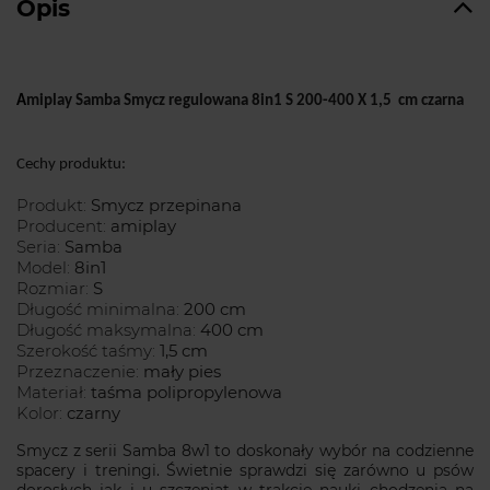
Opis
A
miplay Samba Smycz regulowana 8in1 S 200-400 X 1,5
cm czarna
Cechy produktu:
Produkt:
Smycz przepinana
Producent:
amiplay
Seria:
Samba
Model:
8in1
Rozmiar:
S
Długość minimalna:
200 cm
Długość maksymalna:
400 cm
Szerokość taśmy:
1,5 cm
Przeznaczenie:
mały pies
Materiał:
taśma polipropylenowa
Kolor:
czarny
S
mycz z serii Samba 8w1 to doskonały wybór na codzienne
spacery i treningi. Świetnie sprawdzi się zarówno u psów