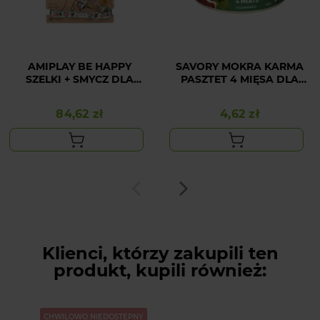
AMIPLAY BE HAPPY
SAVORY MOKRA KARMA
SZELKI + SMYCZ DLA
PASZTET 4 MIĘSA DLA
KOTA S FLAMINGO
WYBREDNYCH PSÓW
WSZYSTKICH RAS 100G
84,62 zł
4,62 zł
Cena
Cena
Klienci, którzy zakupili ten
produkt, kupili również:
CHWILOWO NIEDOSTĘPNY