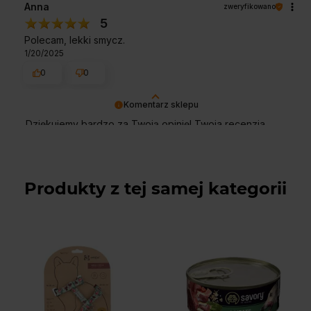
Anna
zweryfikowano
5
Polecam, lekki smycz.
1/20/2025
0
0
Komentarz sklepu
Dziękujemy bardzo za Twoją opinię! Twoja recenzja
wiele dla nas znaczy - dzięki niej wiemy, że jesteśmy na
właściwym torze :) Z pozdrowieniami, obsługa sklepu.
Produkty z tej samej kategorii