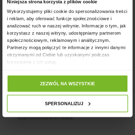
Niniejsza strona korzysta z plików cookie
barwna kolorystyka;
·
Wykorzystujemy pliki cookie do spersonalizowania treści
regulowana długość do 400 cm;
·
i reklam, aby oferować funkcje społecznościowe i
możliwość użycia smyczy na 8 sposobów;
analizować ruch w naszej witrynie. Informacje o tym, jak
·
korzystasz z naszej witryny, udostępniamy partnerom
miękka taśma;
·
społecznościowym, reklamowym i analitycznym.
mocne karabińczyki;
·
Partnerzy mogą połączyć te informacje z innymi danymi
otrzymanymi od Ciebie lub uzyskanymi podczas
możliwość wyprowadzenia dwóch psów naraz;
·
korzystania z ich usług.
idealna dla szczeniąt oraz psów dorosłych;
·
dobrze leży w dłoni;
·
ZEZWÓL NA WSZYSTKIE
łatwa w czyszczeniu;
·
możliwość prania;
·
SPERSONALIZUJ
wykonana z wysokiej jakości materiałów;
·
wyprodukowana w Polsce.
·