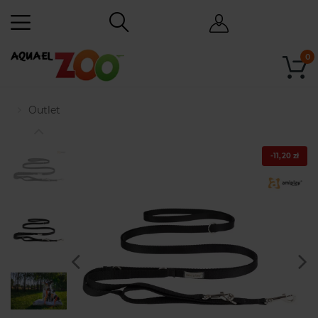
0
Outlet
-11,20 zł