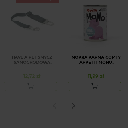
HAVE A PET SMYCZ
MOKRA KARMA COMFY
SAMOCHODOWA
APPETIT MONO
CARSON 30 - 50 cm
JAGNIĘCINA 400G DLA
PSA
12,72 zł
11,99 zł
Cena
Cena