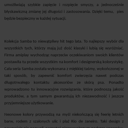
umożliwiają szybkie zapięcie i rozpięcie smyczy, a jednocześnie
błyskawiczną zmianę jej długości i zastosowania. Dzięki temu,
pies
będzie bezpieczny w każdej sytuacji.
Kolekcja Samba to niewątpliwy hit tego lata. To najlepszy wybór dla
wszystkich tych, którzy mają już dość klasyki i lubią się wyróżniać.
Firma amiplay wychodząc naprzeciw oczekiwaniom swoich klientów
postawiła tu przede wszystkim na komfort i designerską kolorystykę.
Cała seria Samba została wykonana z miękkiej taśmy, wykończonej w
taki sposób, by zapewnić komfort zwierzęcia nawet podczas
długotrwałego kontaktu akcesoriów ze skórą psa. Ponadto
wprowadzono tu innowacyjne rozwiązania, które podnoszą jakość
produktów, a tym samym gwarantują ich niezawodność i jeszcze
przyjemniejsze użytkowanie.
Neonowe kolory przywodzą na myśl niekończącą się feerię letnich
barw, rodem z szalonych ulic i plaż Rio de Janeiro. Taki design z