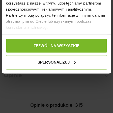
dla swojego psa. Jest to produkt wysokiej jakości, zapewniający
korzystasz z naszej witryny, udostępniamy partnerom
komfort i bezpieczeństwo.
społecznościowym, reklamowym i analitycznym.
Ostrzeżenie:
Partnerzy mogą połączyć te informacje z innymi danymi
otrzymanymi od Ciebie lub uzyskanymi podczas
Produkt zawiera drobne lub ruchome elementy mogące
korzystania z ich usług.
stanowić zagrożenie.
Producent
ZEZWÓL NA WSZYSTKIE
Szczegóły produktu
SPERSONALIZUJ
Opinie
Opinie o produkcie: 315