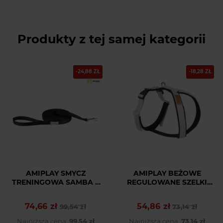
Produkty z tej samej kategorii
-24,88 ZŁ
-18,28 ZŁ
AMIPLAY SMYCZ
AMIPLAY BEŻOWE
TRENINGOWA SAMBA L
REGULOWANE SZELKI
10M CZARNA
DLA MAŁEGO PSA
GRAND SOFT COTTON S
74,66 zł
54,86 zł
Cena podstawowa
Cena
99,54 zł
Cena podstawowa
Cena
73,14 zł
Najniższa cena:
99,54 zł
Najniższa cena:
73,14 zł