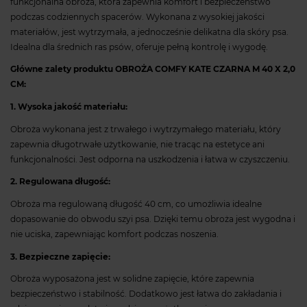
funkcjonalna obroża, która zapewnia komfort i bezpieczeństwo
podczas codziennych spacerów. Wykonana z wysokiej jakości
materiałów, jest wytrzymała, a jednocześnie delikatna dla skóry psa.
Idealna dla średnich ras psów, oferuje pełną kontrolę i wygodę.
Główne zalety produktu OBROŻA COMFY KATE CZARNA M 40 X 2,0
CM:
1. Wysoka jakość materiału:
Obroża wykonana jest z trwałego i wytrzymałego materiału, który
zapewnia długotrwałe użytkowanie, nie tracąc na estetyce ani
funkcjonalności. Jest odporna na uszkodzenia i łatwa w czyszczeniu.
2. Regulowana długość:
Obroża ma regulowaną długość 40 cm, co umożliwia idealne
dopasowanie do obwodu szyi psa. Dzięki temu obroża jest wygodna i
nie uciska, zapewniając komfort podczas noszenia.
3. Bezpieczne zapięcie:
Obroża wyposażona jest w solidne zapięcie, które zapewnia
bezpieczeństwo i stabilność. Dodatkowo jest łatwa do zakładania i