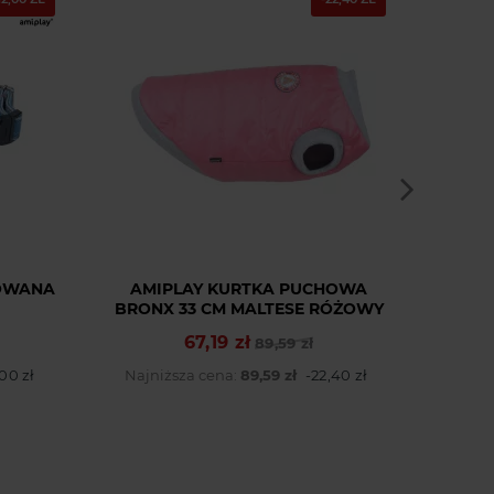
OWANA
AMIPLAY KURTKA PUCHOWA
BRONX 33 CM MALTESE RÓŻOWY
SA
67,19 zł
Cena podstawowa
Cena
89,59 zł
,00 zł
Najniższa cena:
89,59 zł
-22,40 zł
Najn