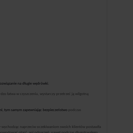
ozwiązanie na długie wędrówki.
rdzo łatwa w czyszczeniu, wystarczy przetrzeć ją wilgotną
mi,
tym samym zapewniając bezpieczeństwo
podczas
play wychodząc naprzeciw oczekiwaniom swoich klientów postawiła
ie powodować otarć, ani odparzeń, nawet podczas długotrwałego