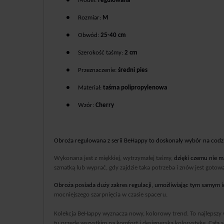
●
Model:
regulowana
●
Rozmiar:
M
●
Obwód:
25-40 cm
●
Szerokość taśmy:
2 cm
●
Przeznaczenie
:
średni pies
●
Materiał:
taśma polipropylenowa
●
Wzór:
Cherry
Obroża regulowana z serii BeHappy to doskonały wybór na codz
Wykonana jest z miękkiej, wytrzymałej taśmy,
dzięki czemu nie m
szmatką lub wyprać, gdy zajdzie taka potrzeba i znów jest gotowa
Obroża posiada duży zakres regulacji, umożliwiając tym samym
mocniejszego szarpnięcia w czasie spaceru.
Kolekcja BeHappy wyznacza nowy, kolorowy trend. To najlepszy w
tu przede wszystkim na komfort i designerską kolorystykę. Cała