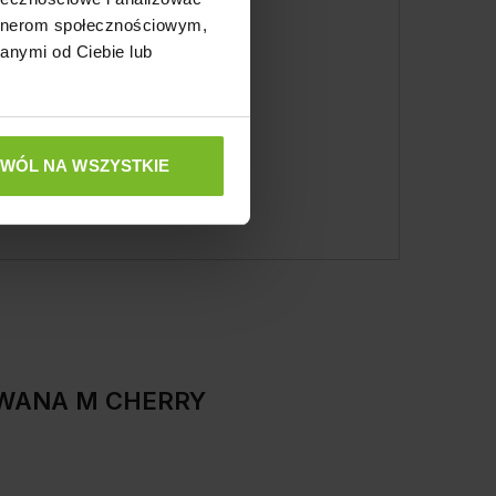
artnerom społecznościowym,
anymi od Ciebie lub
ZWÓL NA WSZYSTKIE
LOWANA M CHERRY