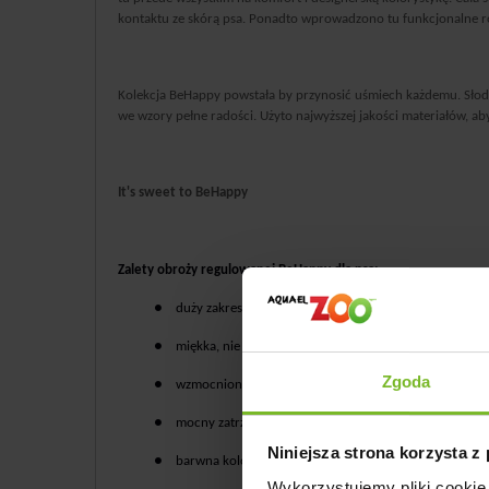
kontaktu ze skórą psa. Ponadto wprowadzono tu funkcjonalne ro
Kolekcja BeHappy powstała by przynosić uśmiech każdemu. Słodki
we wzory pełne radości. Użyto najwyższej jakości materiałów, ab
It's sweet to BeHappy
Zalety obroży regulowanej BeHappy dla psa:
●
duży zakres regulacji;
●
miękka, nie powoduje otarć;
Zgoda
●
wzmocniona przeszyciami;
●
mocny zatrzask;
Niniejsza strona korzysta z
●
barwna kolorystyka;
Wykorzystujemy pliki cookie 