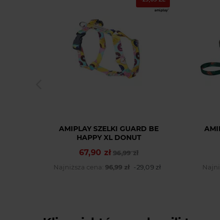
AMIPLAY SZELKI GUARD BE
AMI
HAPPY XL DONUT
67,90 zł
Cena podstawowa
Cena
96,99 zł
Najniższa cena:
96,99 zł
-29,09 zł
Najni