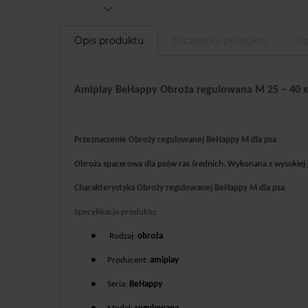
Opis produktu
Szczegóły produktu
Op
Amiplay BeHappy Obroża regulowana M 25 – 40 x 
Przeznaczenie Obroży regulowanej BeHappy M dla psa
Obroża spacerowa dla psów ras średnich. Wykonana z wysokiej ja
Charakterystyka Obroży regulowanej BeHappy M dla psa
Specyfikacja produktu:
●
Rodzaj:
obroża
●
Producent:
amiplay
●
Seria:
BeHappy