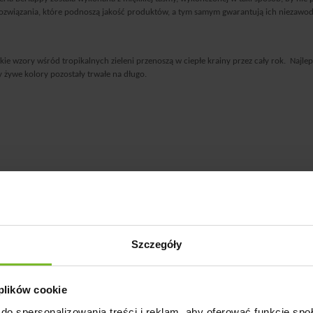
związania, które podnoszą jakość produktów, a tym samym gwarantują ich niezawodn
e wzory wśród tropikalnych zieleni przenoszą w ciepłe krainy przez cały rok.
Najlep
y żywe kolory pozostały trwałe na długo.
Szczegóły
 plików cookie
do spersonalizowania treści i reklam, aby oferować funkcje sp