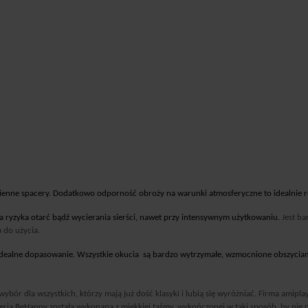
ienne spacery. Dodatkowo odporność obroży na warunki atmosferyczne to idealnie r
a ryzyka otarć bądź wycierania sierści, nawet przy intensywnym użytkowaniu.
Jest ba
 do użycia.
 idealne dopasowanie.
Wszystkie okucia są bardzo wytrzymałe, wzmocnione obszycia
ybór dla wszystkich, którzy mają już dość klasyki i lubią się wyróżniać. Firma ami
 seria BeHappy została wykonana z miękkiej taśmy, wykończonej w taki sposób, by n