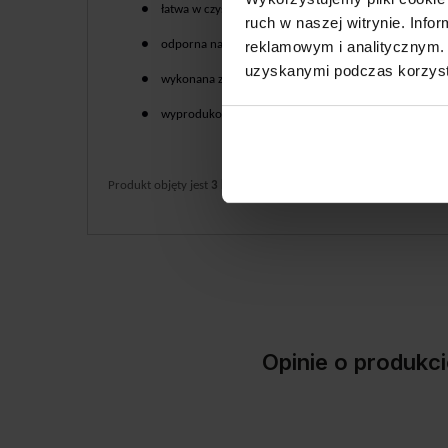
●
łatwa w czyszczeniu;
ruch w naszej witrynie. Inf
reklamowym i analitycznym. 
●
odporna na warunki atmosferyczne;
uzyskanymi podczas korzysta
●
wykonana z najwyższej jakości materiałów;
●
wyprodukowana w Polsce
Produkt objęty jest
3 letnią gwarancją.
Opinie o produ