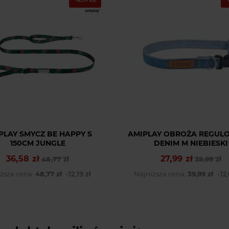
PLAY SMYCZ BE HAPPY S
AMIPLAY OBROŻA REGUL
150CM JUNGLE
DENIM M NIEBIESKI
36,58 zł
27,99 zł
Cena podstawowa
Cena
48,77 zł
Cena podstawowa
Cena
39,99 zł
ższa cena:
48,77 zł
-12,19 zł
Najniższa cena:
39,99 zł
-12