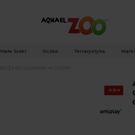
Małe Ssaki
Oczko
Terrarystyka
Mark
OBROŻA REGULOWANA M CHERRY
-11,39 zł