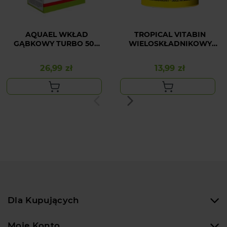
AQUAEL WKŁAD
TROPICAL VITABIN
GĄBKOWY TURBO 500
WIELOSKŁADNIKOWY
(2szt)
50ML/36G 80 SZT
26,99 zł
13,99 zł
Cena
Cena
Dla Kupujących
Moje Konto