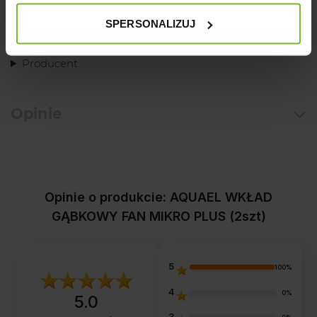
Ostrzeżenie:
SPERSONALIZUJ
Produkt o drobnej gradacji mogący stanowić zagrożenie
Producent
Opinie
Opinie o produkcie: AQUAEL WKŁAD
GĄBKOWY FAN MIKRO PLUS (2szt)
5
100%
4
0%
5.0
3