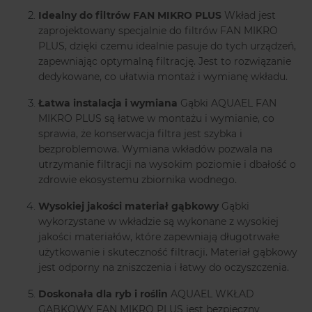
Idealny do filtrów FAN
MIKRO
PLUS
Wkład jest
zaprojektowany specjalnie do filtrów FAN MIKRO
PLUS, dzięki czemu idealnie pasuje do tych urządzeń,
zapewniając optymalną filtrację. Jest to rozwiązanie
dedykowane, co ułatwia montaż i wymianę wkładu.
Łatwa instalacja i wymiana
Gąbki AQUAEL FAN
MIKRO PLUS są łatwe w montażu i wymianie, co
sprawia, że konserwacja filtra jest szybka i
bezproblemowa. Wymiana wkładów pozwala na
utrzymanie filtracji na wysokim poziomie i dbałość o
zdrowie ekosystemu zbiornika wodnego.
Wysokiej jakości materiał gąbkowy
Gąbki
wykorzystane w wkładzie są wykonane z wysokiej
jakości materiałów, które zapewniają długotrwałe
użytkowanie i skuteczność filtracji. Materiał gąbkowy
jest odporny na zniszczenia i łatwy do oczyszczenia.
Doskonała dla ryb i roślin
AQUAEL WKŁAD
GĄBKOWY FAN MIKRO PLUS jest bezpieczny