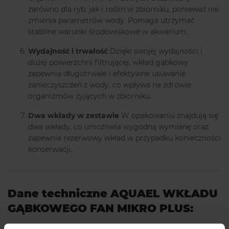
zarówno dla ryb, jak i roślin w zbiorniku, ponieważ nie
zmienia parametrów wody. Pomaga utrzymać
stabilne warunki środowiskowe w akwarium.
Wydajność i trwałość
Dzięki swojej wydajności i
dużej powierzchni filtrującej, wkład gąbkowy
zapewnia długotrwałe i efektywne usuwanie
zanieczyszczeń z wody, co wpływa na zdrowie
organizmów żyjących w zbiorniku.
Dwa wkłady w zestawie
W opakowaniu znajdują się
dwa wkłady, co umożliwia wygodną wymianę oraz
zapewnia rezerwowy wkład w przypadku konieczności
konserwacji.
Dane techniczne AQUAEL WKŁADU
GĄBKOWEGO FAN
MIKRO
PLUS: