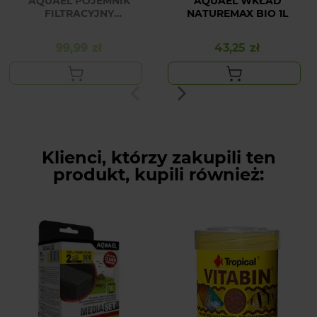
AQUAEL POJEMNIK
AQUAEL WKŁAD
FILTRACYJNY
NATUREMAX BIO 1L
BIOCERAMAX 600
MULTIKANI 1000
99,99 zł
43,25 zł
Cena
Cena
Klienci, którzy zakupili ten
produkt, kupili również: