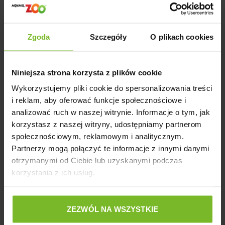
Ilość w opakowaniu:
2 sztuki
Typ filtra:
Filtr do akwarium
Zgoda
Szczegóły
O plikach cookies
Wielkość wkładu:
Pasuje do filtra AQUAEL FAN MIKRO
PLUS
Materiał:
Gąbka filtracyjna o odpowiedniej gęstości
Niniejsza strona korzysta z plików cookie
Wykorzystujemy pliki cookie do spersonalizowania treści
Zastosowanie:
Filtracja mechaniczna w akwariach
i reklam, aby oferować funkcje społecznościowe i
Wydajność:
Skuteczne zatrzymywanie zanieczyszczeń
analizować ruch w naszej witrynie. Informacje o tym, jak
mechanicznych w wodzie
korzystasz z naszej witryny, udostępniamy partnerom
społecznościowym, reklamowym i analitycznym.
Partnerzy mogą połączyć te informacje z innymi danymi
otrzymanymi od Ciebie lub uzyskanymi podczas
AQUAEL WKŁAD GĄBKOWY FAN
MIKRO
PLUS (2 sztuki)
korzystania z ich usług.
to niezawodne rozwiązanie dla osób, które pragną
utrzymać czystość w swoim akwarium. Dzięki efektywnej
filtracji mechanicznej, wkład zapewnia zdrowe warunki do
życia dla ryb, roślin i innych organizmów wodnych.
ZEZWÓL NA WSZYSTKIE