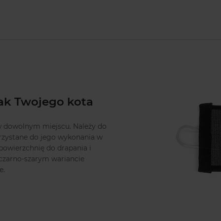
ak Twojego kota
w dowolnym miejscu. Należy do
korzystane do jego wykonania w
powierzchnię do drapania i
czarno-szarym wariancie
e.