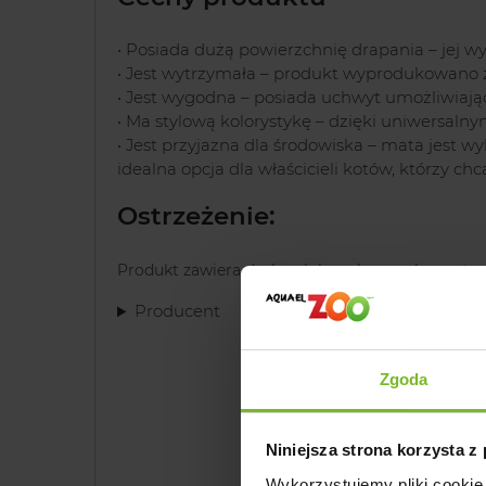
• Posiada dużą powierzchnię drapania – jej 
• Jest wytrzymała – produkt wyprodukowano 
• Jest wygodna – posiada uchwyt umożliwiaj
• Ma stylową kolorystykę – dzięki uniwersal
• Jest przyjazna dla środowiska – mata jest 
idealna opcja dla właścicieli kotów, którzy 
Ostrzeżenie:
Produkt zawiera drobne lub ruchome elementy 
Producent
Zgoda
Niniejsza strona korzysta z
Wykorzystujemy pliki cookie 