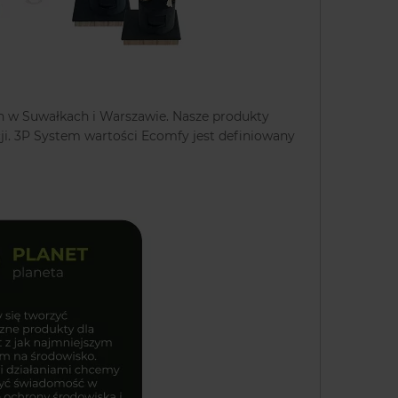
h w Suwałkach i Warszawie. Nasze produkty
ji. 3P System wartości Ecomfy jest definiowany