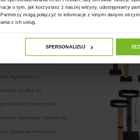
ormacje o tym, jak korzystasz z naszej witryny, udostępniamy p
Partnerzy mogą połączyć te informacje z innymi danymi otrzym
nia z ich usług.
chers Family Eco powstała z pasji do zwierząt oraz z m
SPERSONALIZUJ
ZE
ly Eco:
o odpoczynku, piłka na
ółka-legowisko do
gowisko i budka do
egowisko do odpoczynku,
e półki-legowiska i budka do
nia drapania, możliwość