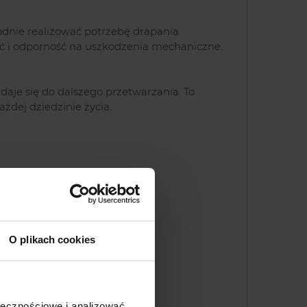
dnie realizować potrzebę drapania.
ć i odporność na uszkodzenia mechaniczne.
daje się do dalszego przetwarzania. To
żdej dziedzinie życia.
O plikach cookies
ołecznościowe i analizować