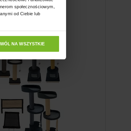
artnerom społecznościowym,
anymi od Ciebie lub
yślą o naszej planecie.
ZWÓL NA WSZYSTKIE