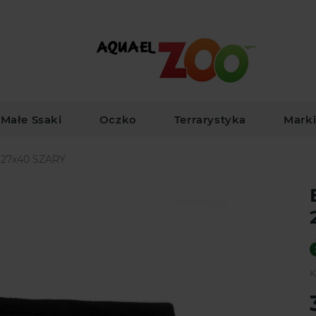
Małe Ssaki
Oczko
Terrarystyka
Mark
27x40 SZARY
K