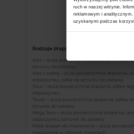
ruch w naszej witrynie. Inf
reklamowym i analitycznym. 
uzyskanymi podczas korzysta
Rodzina drapaków Scrat
Rodzaje drapaków w linii Scratchers Fami
Alex – duża powierzchnia drapania, miejsce d
sznurku do zabawy
Alex z półką – duża powierzchnia drapania, p
odpoczynku, piłka na sznurku do zabawy
Paul – duża powierzchnia drapania, półka-le
odpoczynku
Tower – duża powierzchnia drapania, półka-l
sznurek do zabawy
Mega Jack – duża powierzchnia drapania, dwi
odpoczynku, sznurek do zabawy
Mata drapak do mocowania – duża powierzch
mocowania w różnych miejscach