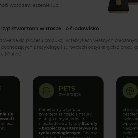
możliwość zawieszenie lub
rząt stworzona w trosce o środowisko
ktowania do procesu produkcji w fabrykach własnych położonyc
 pochodzących z recyklingu i surowcach odzyskanych z produkc
tę (Planet).