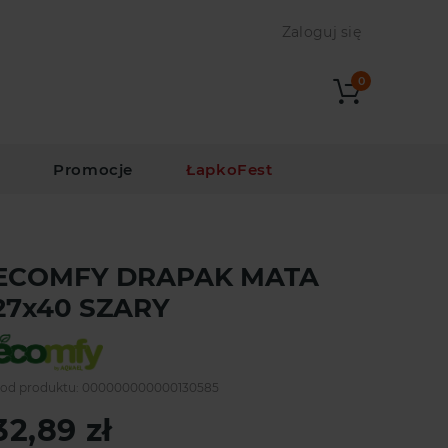
Zaloguj się
0
i
Promocje
ŁapkoFest
ECOMFY DRAPAK MATA
27x40 SZARY
od produktu:
000000000000130585
32,89 zł