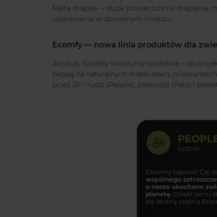
Mata drapak – duża powierzchnia drapania, 
ulokowania w dowolnym miejscu.
Ecomfy — nowa linia produktów dla zwie
Artykuły Ecomfy tworzymy osobiście – od proje
bazują na naturalnych materiałach, mieszankach
przez 3P – ludzi (People), zwierzęta (Pets) i plane