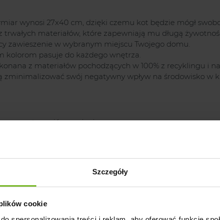
wymiar wynosi 27x40 cm, dzięki czemu kot będzie mógł swobo
z trwałych materiałów, które zapewniają mu długą żywotnoś
ący zawieszenie w wybranym miejscu Twojego domu.
nym kolorom pasuje do każdego wnętrza.
wykonana z materiałów pochodzących w 100% z recyklingu i na
chcą zminimalizować swój negatywny wpływ na środowisko w ka
mogące stanowić zagrożenie.
Szczegóły
 plików cookie
do spersonalizowania treści i reklam, aby oferować funkcje sp