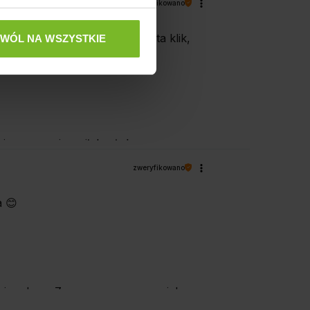
zweryfikowano
żki mają bezpieczny dla kota klik,
ZWÓL NA WSZYSTKIE
dzo szybka przesyłka 👍
niamy czas i wysiłek włożony w
zweryfikowano
a 😊
iebie udane. Zapraszamy ponownie!