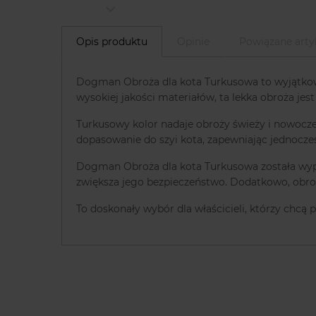
Opis produktu
Opinie
Powiązane arty
Dogman Obroża dla kota Turkusowa to wyjątkowy
wysokiej jakości materiałów, ta lekka obroża je
Turkusowy kolor nadaje obroży świeży i nowoczes
dopasowanie do szyi kota, zapewniając jednocz
Dogman Obroża dla kota Turkusowa została wypos
zwiększa jego bezpieczeństwo. Dodatkowo, obroża
To doskonały wybór dla właścicieli, którzy chcą