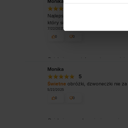
Monika
5
Najlepsze obróżki dla kotów z dzwo
który się wypina przy mocniejszym s
7/22/2025
0
0
Dziękujemy za tak pozytywną opinię 
podzielenie się z nami Twoimi doświ
Monika
5
Świetne
obróżki, dzwoneczki nie za 
5/22/2025
0
0
Dziękujemy za docenienie naszej pr