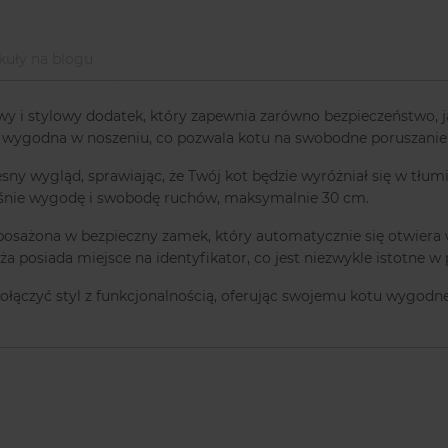
kuły na blogu
 i stylowy dodatek, który zapewnia zarówno bezpieczeństwo, 
st wygodna w noszeniu, co pozwala kotu na swobodne poruszanie s
ny wygląd, sprawiając, że Twój kot będzie wyróżniał się w tłum
eśnie wygodę i swobodę ruchów, maksymalnie 30 cm.
ażona w bezpieczny zamek, który automatycznie się otwiera w 
 posiada miejsce na identyfikator, co jest niezwykle istotne w
 połączyć styl z funkcjonalnością, oferując swojemu kotu wygodn