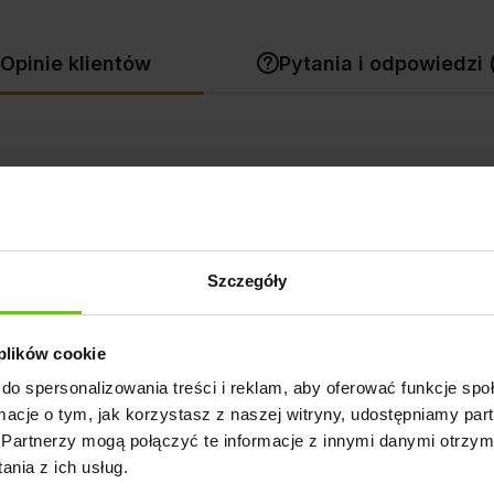
Opinie klientów
Pytania i odpowiedzi 
Szczegóły
eczne i dźwięk dzwoneczków nie drażniący.
 plików cookie
do spersonalizowania treści i reklam, aby oferować funkcje sp
ormacje o tym, jak korzystasz z naszej witryny, udostępniamy p
Komentarz sklepu
Partnerzy mogą połączyć te informacje z innymi danymi otrzym
e wszystko spełniło oczekiwania. Zapraszamy ponownie!
nia z ich usług.