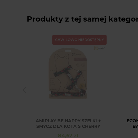
Produkty z tej samej kategor
CHWILOWO NIEDOSTĘPNY
AMIPLAY BE HAPPY SZELKI +
ECO
SMYCZ DLA KOTA S CHERRY
B
84,62 zł
Cena