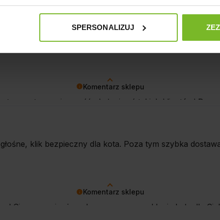
neczkiem! Dzwoneczek ma dźwięk stonowany. Poza tym obró
SPERSONALIZUJ
ZE
zarpnięciu - bezpieczny dla kota. Polecam 😊 Do tego bar
Komentarz sklepu
- to czysta przyjemność obsługiwać takich klientów! Doce
adczeniami. Do zobaczenia!
głośne, klik bezpieczny dla kota. Poza tym szybka dostaw
Komentarz sklepu
acy! Cieszymy się, że zakupy w naszym sklepie były dla C