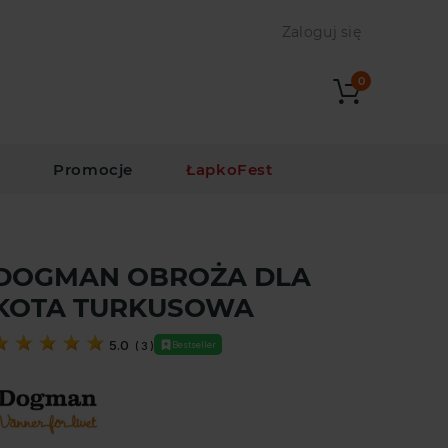
Zaloguj się
0
i
Promocje
ŁapkoFest
DOGMAN OBROŻA DLA
KOTA TURKUSOWA
5.0
Bestseller
(
3
)