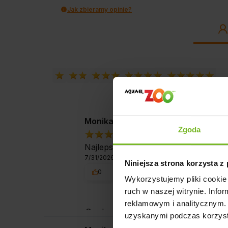
Jak zbieramy opinie?
Monika
Zgoda
5
Najlepsze obróżki dla kotów - bezpi
7/31/2026
Niniejsza strona korzysta z
0
0
Wykorzystujemy pliki cookie 
ruch w naszej witrynie. Inf
reklamowym i analitycznym. 
Serdecznie dziękujemy! Świetnie, ż
uzyskanymi podczas korzysta