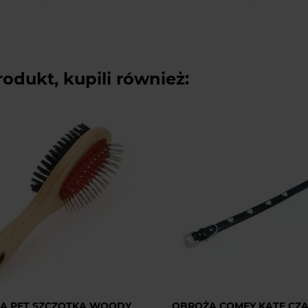
rodukt, kupili również:
 A PET SZCZOTKA WOODY
OBROŻA COMFY KATE CZ