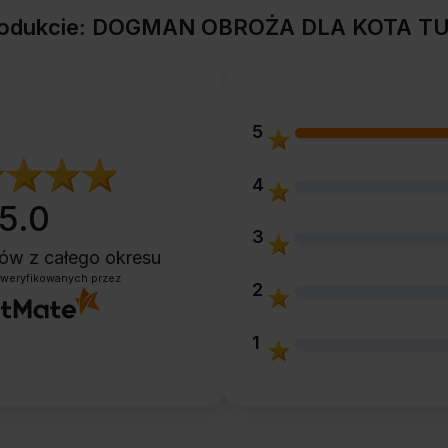
 produkcie: DOGMAN OBROŻA DLA KOTA 
5
4
5.0
3
ntów
z całego okresu
zweryfikowanych przez
2
1