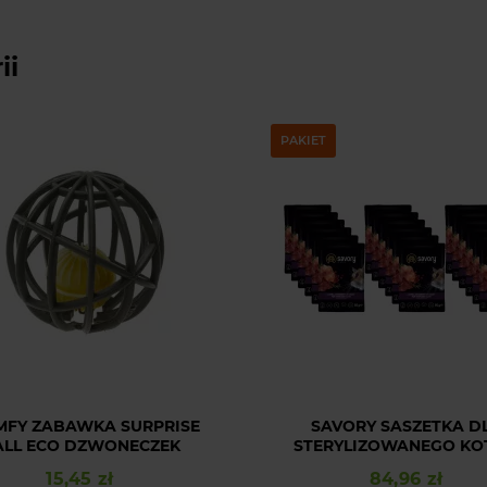
ii
PAKIET
MFY ZABAWKA SURPRISE
SAVORY SASZETKA D
ALL ECO DZWONECZEK
STERYLIZOWANEGO KO
JAGNIĘCINĄ I ŻURAWI
15,45 zł
84,96 zł
Cena
Cena
SOSIE 18x85G