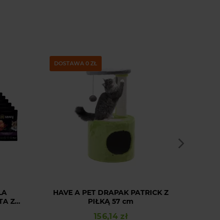
DOSTAWA 0 ZŁ
PAKIE
LA
HAVE A PET DRAPAK PATRICK Z
MOKR
TA Z
PIŁKĄ 57 cm
PRE
NĄ W
156,14 zł
Cena