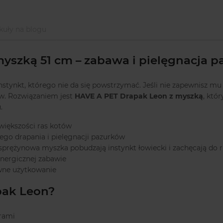
kuły na blogu
yszką 51 cm – zabawa i pielęgnacja 
nstynkt, którego nie da się powstrzymać. Jeśli nie zapewnisz m
ów. Rozwiązaniem jest
HAVE A PET Drapak Leon z myszką
, któ
.
większości ras kotów
ego drapania i pielęgnacji pazurków
 sprężynowa myszka pobudzają instynkt łowiecki i zachęcają do 
nergicznej zabawie
wne użytkowanie
pak Leon?
urami