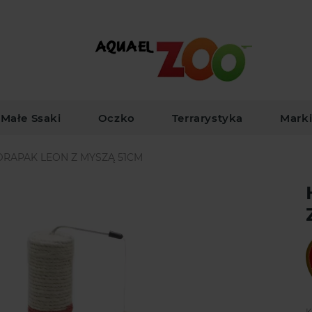
Małe Ssaki
Oczko
Terrarystyka
Mark
DRAPAK LEON Z MYSZĄ 51CM
K