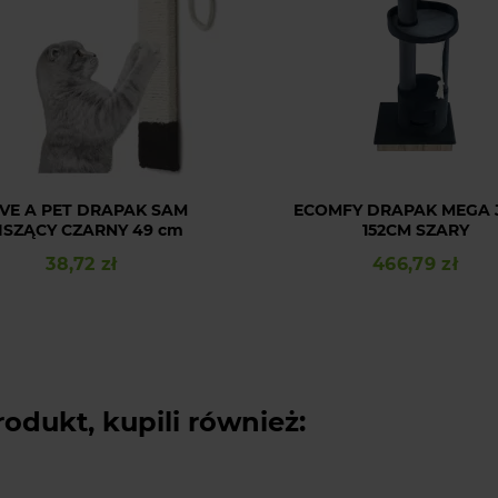
VE A PET DRAPAK SAM
ECOMFY DRAPAK MEGA 
ISZĄCY CZARNY 49 cm
152CM SZARY
38,72 zł
466,79 zł
Cena
Cena
rodukt, kupili również: