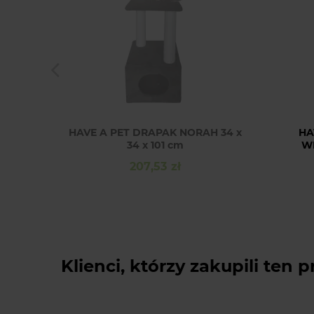
HAVE A PET DRAPAK NORAH 34 x
HA
34 x 101 cm
W
207,53 zł
Cena
Klienci, którzy zakupili ten p