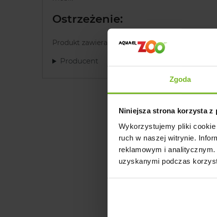
Ostrzeżenie:
Produkt zawiera drobne lub ruchome elementy 
Producent
Zgoda
Niniejsza strona korzysta z
Wykorzystujemy pliki cookie 
Opinie o 
ruch w naszej witrynie. Inf
reklamowym i analitycznym. 
uzyskanymi podczas korzysta