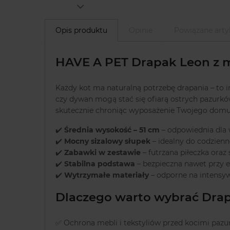
Opis produktu
Opinie
Powiązane arty
HAVE A PET Drapak Leon z m
Każdy kot ma naturalną potrzebę drapania – to i
czy dywan mogą stać się ofiarą ostrych pazurk
skutecznie chroniąc wyposażenie Twojego domu
✔️
Średnia wysokość – 51 cm
– odpowiednia dla 
✔️
Mocny sizalowy słupek
– idealny do codzienn
✔️
Zabawki w zestawie
– futrzana piłeczka oraz
✔️
Stabilna podstawa
– bezpieczna nawet przy e
✔️
Wytrzymałe materiały
– odporne na intensy
Dlaczego warto wybrać Dra
✅ Ochrona mebli i tekstyliów przed kocimi paz