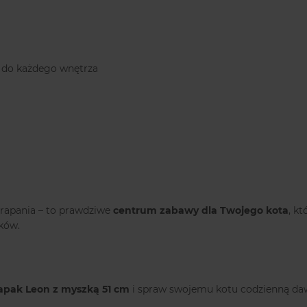
e do każdego wnętrza
drapania – to prawdziwe
centrum zabawy dla Twojego kota
, k
ków.
apak Leon z myszką 51 cm
i spraw swojemu kotu codzienną dawk