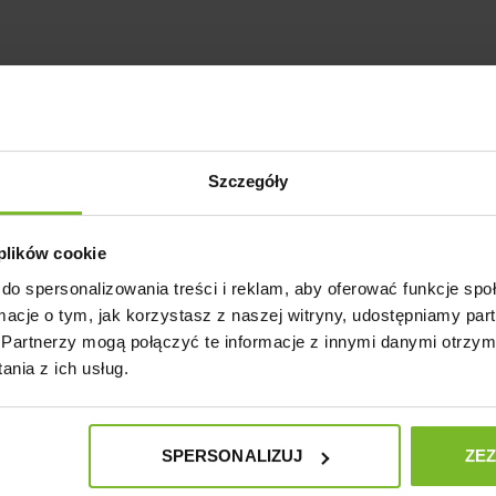
mogące stanowić zagrożenie.
Szczegóły
 plików cookie
do spersonalizowania treści i reklam, aby oferować funkcje sp
produkcie: HAVE A PET DRAPAK LEON Z 
ormacje o tym, jak korzystasz z naszej witryny, udostępniamy p
Partnerzy mogą połączyć te informacje z innymi danymi otrzym
nia z ich usług.
Pytania i odpowiedzi (0)
SPERSONALIZUJ
ZE