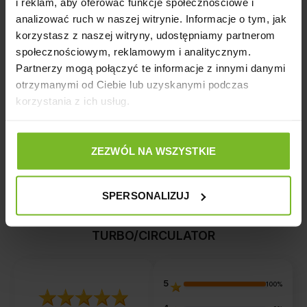
stanowić zagrożenie.
i reklam, aby oferować funkcje społecznościowe i
analizować ruch w naszej witrynie. Informacje o tym, jak
Producent
korzystasz z naszej witryny, udostępniamy partnerom
społecznościowym, reklamowym i analitycznym.
Partnerzy mogą połączyć te informacje z innymi danymi
Szczegóły produktu
otrzymanymi od Ciebie lub uzyskanymi podczas
korzystania z ich usług.
Opinie
ZEZWÓL NA WSZYSTKIE
SPERSONALIZUJ
Opinie o produkcie: DESZCZOWNIA
AKWARIOWA AQUAEL UNIMAX /
TURBO/CIRCULATOR
5
100%