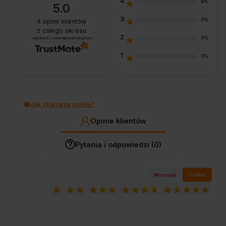
4
0%
5.0
3
0%
4
opinii klientów
z całego okresu
2
0%
zebranych i zweryfikowanych przez
1
0%
Jak zbieramy opinie?
Opinie klientów
Pytania i odpowiedzi (0)
Wyczyść
Szukaj