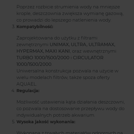
Poprzez rozbicie strumienia wody na mniejsze
krople, deszczownia zwiększa wymianę gazową,
co prowadzi do lepszego natlenienia wody.
Kompatybilność:
Zaprojektowana do użytku z filtrami
zewnętrznymi
UNIMAX,
ULTRA, ULTRAMAX,
HYPERMAX, MAXI KANI
, oraz wewnętrznymi
TURBO 1000/1500/2000
i
CIRCULATOR
1000/1500/2000
.
Uniwersalna konstrukcja pozwala na użycie w
wielu modelach filtrów, także spoza oferty
AQUAEL.
Regulacja:
Możliwość ustawienia kąta działania deszczowni,
co pozwala na dostosowanie przepływu wody do
indywidualnych potrzeb akwarium.
Wysoka jakość wykonania:
Wykonana z trwałych materiałów odpornych na