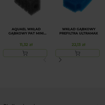
AQUAEL WKŁAD
WKŁAD GĄBKOWY
GĄBKOWY PAT MINI
PREFILTRA ULTRAMAX
GĘSTY
11,32 zł
22,13 zł
Cena
Cena