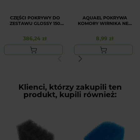
CZĘŚCI POKRYWY DO
AQUAEL POKRYWA
ZESTAWU GLOSSY 150
KOMORY WIRNIKA NEO
CZARNY
300
386,24 zł
8,99 zł
Cena
Cena
Klienci, którzy zakupili ten
produkt, kupili również: