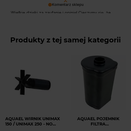
Komentarz sklepu
Wielkie dzięki za zaufanie i opinię! Cieszymy się, że
jesteś
zadowolony
. Zapraszamy ponownie!
Produkty z tej samej kategorii
AQUAEL WIRNIK UNIMAX
AQUAEL POJEMNIK
150 / UNIMAX 250 - NOWY
FILTRA
TYP
TURBO/CIRCULATOR 500