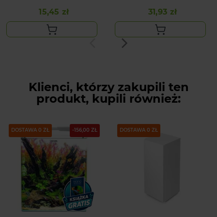
(N)
15,45 zł
31,93 zł
Cena
Cena
Klienci, którzy zakupili ten
produkt, kupili również:
DOSTAWA 0 ZŁ
-156,00 ZŁ
DOSTAWA 0 ZŁ