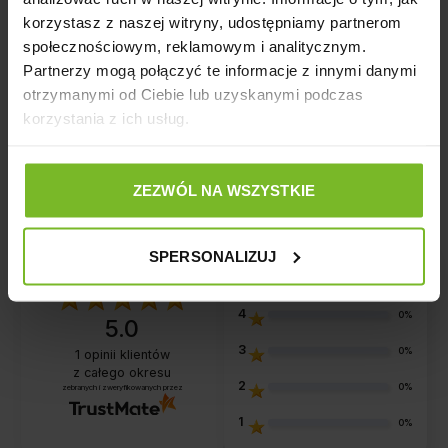
korzystasz z naszej witryny, udostępniamy partnerom
społecznościowym, reklamowym i analitycznym.
Opinie
Partnerzy mogą połączyć te informacje z innymi danymi
otrzymanymi od Ciebie lub uzyskanymi podczas
korzystania z ich usług.
Opinie o produkcie: SZYBA SEPARUJĄCA
ZEZWÓL NA WSZYSTKIE
OPTIBENT SET 70 BIAŁY
SPERSONALIZUJ
5
100%
4
0%
5.0
3
0%
1
opinii klientów
z całego okresu
2
0%
zebranych i zweryfikowanych przez
1
0%