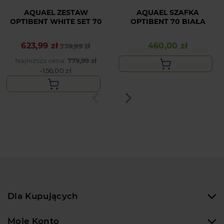
AQUAEL ZESTAW
AQUAEL SZAFKA
OPTIBENT WHITE SET 70
OPTIBENT 70 BIAŁA
623,99 zł
460,00 zł
Cena podstawowa
Cena
779,99 zł
Cena
Najniższa cena:
779,99 zł
-156,00 zł
Dla Kupujących
Moje Konto