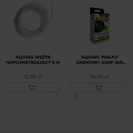
AQUAEL WĘŻYK
AQUAEL WKŁAD
NAPOWIETRZAJĄCY 6 m
GĄBKOWY ASAP 500
STANDARD 2szt
12,85 zł
16,47 zł
Cena
Cena