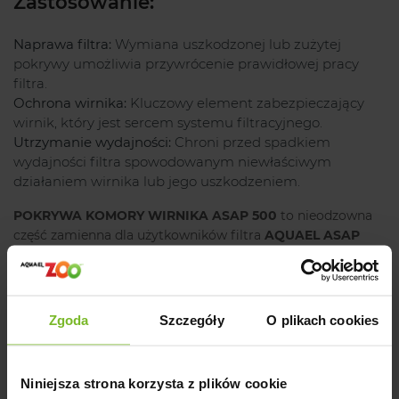
Zastosowanie:
Naprawa filtra:
Wymiana uszkodzonej lub zużytej
pokrywy umożliwia przywrócenie prawidłowej pracy
filtra.
Ochrona wirnika:
Kluczowy element zabezpieczający
wirnik, który jest sercem systemu filtracyjnego.
Utrzymanie wydajności:
Chroni przed spadkiem
wydajności filtra spowodowanym niewłaściwym
działaniem wirnika lub jego uszkodzeniem.
POKRYWA KOMORY WIRNIKA ASAP 500
to nieodzowna
część zamienna dla użytkowników filtra
AQUAEL ASAP
500
, która pozwala na utrzymanie jego pełnej sprawności i
skuteczności filtracji. Produkt jest łatwy w instalacji i
zapewnia niezawodną ochronę kluczowego elementu filtra.
Zgoda
Szczegóły
O plikach cookies
Ostrzeżenie:
Produkt zawiera drobne lub ruchome elementy mogące
Niniejsza strona korzysta z plików cookie
stanowić zagrożenie.