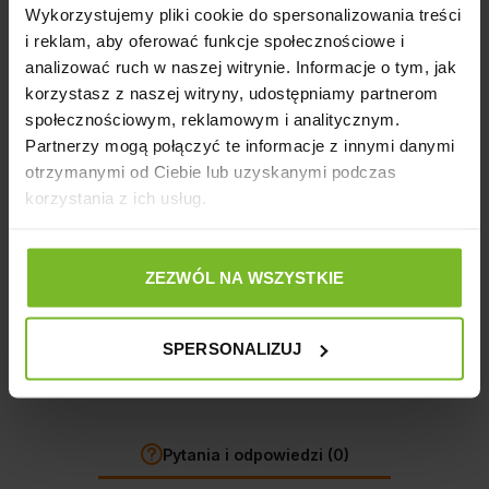
Wykorzystujemy pliki cookie do spersonalizowania treści
Producent
i reklam, aby oferować funkcje społecznościowe i
analizować ruch w naszej witrynie. Informacje o tym, jak
korzystasz z naszej witryny, udostępniamy partnerom
Szczegóły produktu
społecznościowym, reklamowym i analitycznym.
Partnerzy mogą połączyć te informacje z innymi danymi
Opinie
otrzymanymi od Ciebie lub uzyskanymi podczas
korzystania z ich usług.
ZEZWÓL NA WSZYSTKIE
Opinie o produkcie: POKRYWA KOMORY
WIRNIKA ASAP 500
SPERSONALIZUJ
Pytania i odpowiedzi (0)