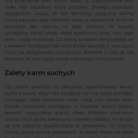
ona przeciętnie tylko 10-12% wody. To zdecydowanie zbyt
mało, aby zaspokoić kocie potrzeby. Dlatego większość
specjalistów uważa, że kot karmiony wyłącznie karmą
suchą odczuwa stały niedobór wody w organizmie. A to nie
pozostaje bez wpływu na jego zdrowie. W sposób
szczególny cierpi wtedy układ wydalniczy kota, czyli jego
nerki i drogi moczowe. Co więcej, problem ten pogłębia się
z wiekiem. To dlatego tak wiele kotów powyżej 6. roku życia
cierpi na dolegliwości urologiczne. Niektóre z nich są tak
poważne, że wymagają nawet interwencji chirurgicznej.
Zalety karm suchych
Czy zatem powinno się całkowicie wyeliminować karmy
suche z kociej diety? Na szczęście nie ma takiej potrzeby.
Pomijając niską zawartość wody mają one szereg zalet.
Przede wszystkim pomagają w higienie kocich zębów,
bowiem rozgryzanie granul dzięki efektowi ściernemu
usuwa z nich płytkę bakteryjną i kamień nazębny. Po drugie
są one znacznie wygodniejsze w podawaniu. Po trzecie,
karmę suchą można pozostawić w kociej misce na wiele