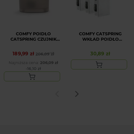
COMFY POIDŁO
COMFY CATSPRING
CATSPRING CZUJNIK
WKŁAD POIDŁO
RUCHU
CARBON 3SZT
189,99 zł
30,89 zł
Cena podstawowa
Cena
206,09 zł
Cena
Najniższa cena:
206,09 zł
-16,10 zł