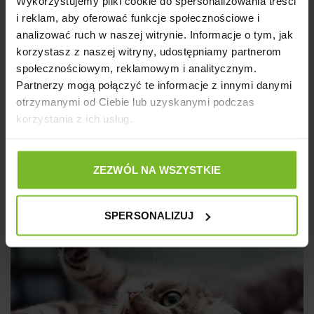
Wykorzystujemy pliki cookie do spersonalizowania treści
z etapów jego życia.
i reklam, aby oferować funkcje społecznościowe i
analizować ruch w naszej witrynie. Informacje o tym, jak
korzystasz z naszej witryny, udostępniamy partnerom
Tagged
sucha karma
,
mokra karma
,
AquaelZoo
,
społecznościowym, reklamowym i analitycznym.
dieta kota
,
zdrowie kota
,
karma dla kota
,
opieka
Partnerzy mogą połączyć te informacje z innymi danymi
nad kotem
,
układ moczowy kota
otrzymanymi od Ciebie lub uzyskanymi podczas
korzystania z ich usług.
ZEZWÓL NA WSZYSTKIE
Powiązane posty
SPERSONALIZUJ