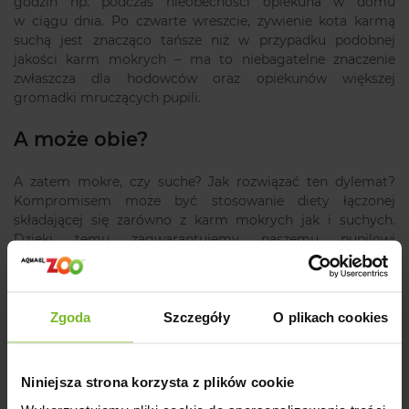
godzin np. podczas nieobecności opiekuna w domu
w ciągu dnia. Po czwarte wreszcie, żywienie kota karmą
suchą jest znacząco tańsze niż w przypadku podobnej
jakości karm mokrych – ma to niebagatelne znaczenie
zwłaszcza dla hodowców oraz opiekunów większej
gromadki mruczących pupili.
A może obie?
A zatem mokre, czy suche? Jak rozwiązać ten dylemat?
Kompromisem może być stosowanie diety łączonej
składającej się zarówno z karm mokrych jak i suchych.
Dzięki temu zagwarantujemy naszemu pupilowi
dostateczną ilość wilgoci w misce chroniąc go przed
dolegliwościami zdrowotnymi układu wydalniczego oraz
zapewnimy mu (i sobie) korzyści płynące z podawania
karm suchych. Warto jednak, zwłaszcza w przypadku kotów
Zgoda
Szczegóły
O plikach cookies
starszych, regularnie konsultować się z dietetykiem lub
doświadczonym lekarzem weterynarii, który oceni jaki
rodzaj diety i proporcje między poszczególnymi rodzajami
Niniejsza strona korzysta z plików cookie
karm będą dla naszego pupila najwłaściwsze na każdym