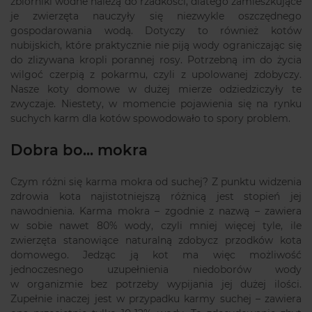
zbiorniki wodne należą do rzadkości, dlatego zamieszkujące
je zwierzęta nauczyły się niezwykle oszczędnego
gospodarowania wodą. Dotyczy to również kotów
nubijskich, które praktycznie nie piją wody ograniczając się
do zlizywana kropli porannej rosy. Potrzebną im do życia
wilgoć czerpią z pokarmu, czyli z upolowanej zdobyczy.
Nasze koty domowe w dużej mierze odziedziczyły te
zwyczaje. Niestety, w momencie pojawienia się na rynku
suchych karm dla kotów spowodowało to spory problem.
Dobra bo... mokra
Czym różni się karma mokra od suchej? Z punktu widzenia
zdrowia kota najistotniejszą różnicą jest stopień jej
nawodnienia. Karma mokra – zgodnie z nazwą – zawiera
w sobie nawet 80% wody, czyli mniej więcej tyle, ile
zwierzęta stanowiące naturalną zdobycz przodków kota
domowego. Jedząc ją kot ma więc możliwość
jednoczesnego uzupełnienia niedoborów wody
w organizmie bez potrzeby wypijania jej dużej ilości.
Zupełnie inaczej jest w przypadku karmy suchej – zawiera