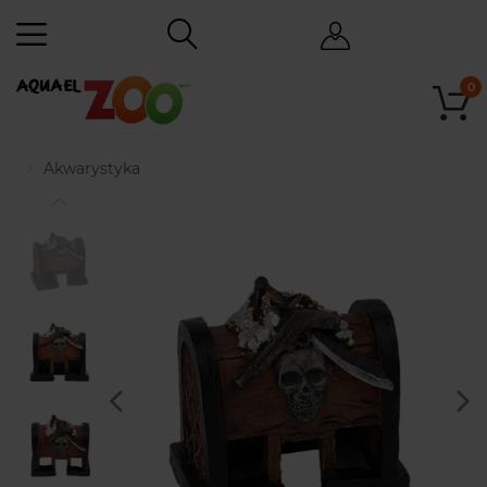
0
Akwarystyka