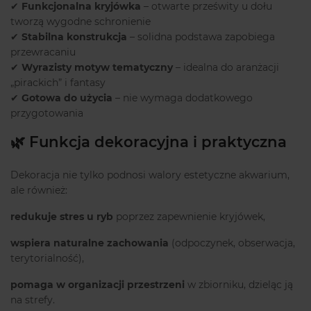
✔
Funkcjonalna kryjówka
– otwarte prześwity u dołu
tworzą wygodne schronienie
✔
Stabilna konstrukcja
– solidna podstawa zapobiega
przewracaniu
✔
Wyrazisty motyw tematyczny
– idealna do aranżacji
„pirackich” i fantasy
✔
Gotowa do użycia
– nie wymaga dodatkowego
przygotowania
🌿 Funkcja dekoracyjna i praktyczna
Dekoracja nie tylko podnosi walory estetyczne akwarium,
ale również:
redukuje stres u ryb
poprzez zapewnienie kryjówek,
wspiera naturalne zachowania
(odpoczynek, obserwacja,
terytorialność),
pomaga w organizacji przestrzeni
w zbiorniku, dzieląc ją
na strefy.