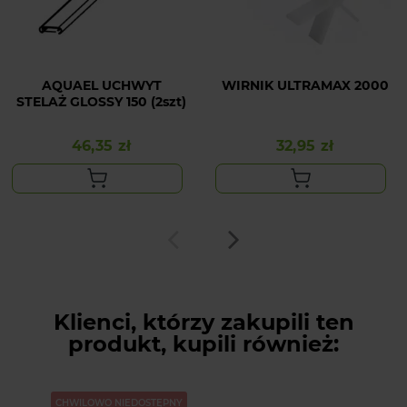
AQUAEL UCHWYT
WIRNIK ULTRAMAX 2000
STELAŻ GLOSSY 150 (2szt)
46,35 zł
32,95 zł
Cena
Cena
Klienci, którzy zakupili ten
produkt, kupili również:
CHWILOWO NIEDOSTĘPNY