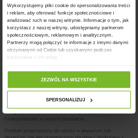
Kolorystyka:
odcienie drewna i metalu z akcentami „złota”
Wykorzystujemy pliki cookie do spersonalizowania treści
i reklam, aby oferować funkcje społecznościowe i
Przeznaczenie:
akwaria słodkowodne
analizować ruch w naszej witrynie. Informacje o tym, jak
🏴‍☠️ Idealna do aranżacji typu:
korzystasz z naszej witryny, udostępniamy partnerom
społecznościowym, reklamowym i analitycznym.
akwarium pirackie
Partnerzy mogą połączyć te informacje z innymi danymi
otrzymanymi od Ciebie lub uzyskanymi podczas
akwarium fantasy
korzystania z ich usług.
zbiornik dla dzieci
kompozycje z roślinami sztucznymi i naturalnymi
ZEZWÓL NA WSZYSTKIE
aranżacje z piaskiem, korzeniami i kamieniami
Dodaj do swojego akwarium mocny, tematyczny akcent i
SPERSONALIZUJ
zapewnij mieszkańcom bezpieczne schronienie.
AQUAEL
Skrzynia
to połączenie efektownego wyglądu i
funkcjonalności w jednym produkcie.
Produkt przeznaczony do użytku w akwarium lub
terrarium, nie jest przeznaczony dla dzieci. Wykonany z