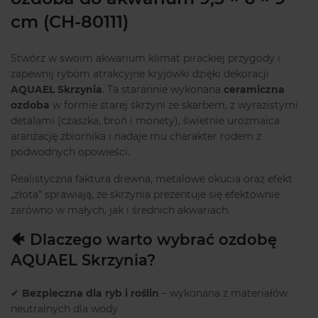
cm (CH-80111)
Stwórz w swoim akwarium klimat pirackiej przygody i
zapewnij rybom atrakcyjne kryjówki dzięki dekoracji
AQUAEL Skrzynia
. Ta starannie wykonana
ceramiczna
ozdoba
w formie starej skrzyni ze skarbem, z wyrazistymi
detalami (czaszka, broń i monety), świetnie urozmaica
aranżację zbiornika i nadaje mu charakter rodem z
podwodnych opowieści.
Realistyczna faktura drewna, metalowe okucia oraz efekt
„złota” sprawiają, że skrzynia prezentuje się efektownie
zarówno w małych, jak i średnich akwariach.
🐠 Dlaczego warto wybrać ozdobę
AQUAEL Skrzynia?
✔
Bezpieczna dla ryb i roślin
– wykonana z materiałów
neutralnych dla wody