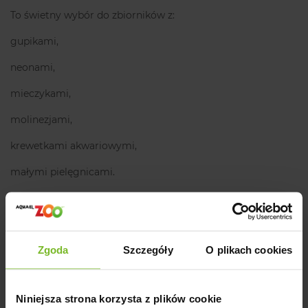
To świetny wybór do zbiorników z:
gupikami,
neonami,
mieczykami,
molinezjami,
krewetkami akwariowymi,
małymi pielęgnicami.
📏 Specyfikacja produktu
Model:
CH-80111
Zgoda
Szczegóły
O plikach cookies
Wymiary:
9,5 × 6 × 9 cm
Materiał:
ceramika
Niniejsza strona korzysta z plików cookie