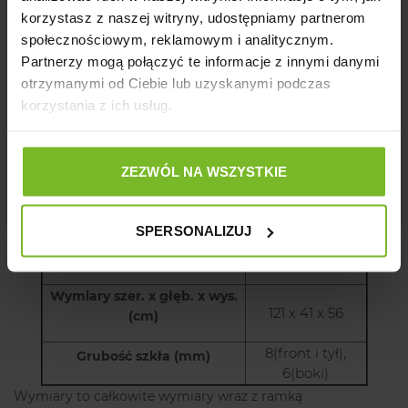
korzystasz z naszej witryny, udostępniamy partnerom
Ostrzeżenie:
społecznościowym, reklamowym i analitycznym.
Partnerzy mogą połączyć te informacje z innymi danymi
Produkt częściowo wykonany ze szkła, zawiera elementy
otrzymanymi od Ciebie lub uzyskanymi podczas
ruchome mogące stanowić zagrożenie.
korzystania z ich usług.
Producent
Parametry:
ZEZWÓL NA WSZYSTKIE
Pojemność akwarium (L)
240
Oświetlenie Leddy Tube D&N
SPERSONALIZUJ
(W)
2 x 17
Wymiary szer. x głęb. x wys.
121 x 41 x 56
(cm)
8(front i tył),
Grubość szkła (mm)
6(boki)
Wymiary to całkowite wymiary wraz z ramką