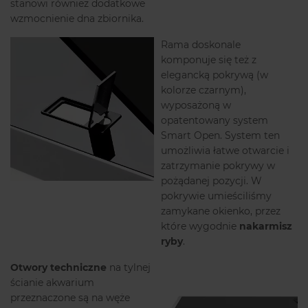
stanowi również dodatkowe
wzmocnienie dna zbiornika.
Rama doskonale
komponuje się też z
elegancką pokrywą (w
kolorze czarnym),
wyposażoną w
opatentowany system
Smart Open. System ten
umożliwia łatwe otwarcie i
zatrzymanie pokrywy w
pożądanej pozycji. W
pokrywie umieściliśmy
zamykane okienko, przez
które wygodnie
nakarmisz
ryby
.
Otwory techniczne
na tylnej
ścianie akwarium
przeznaczone są na węże