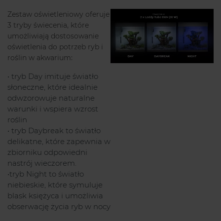
Zestaw oświetleniowy oferuje
3 tryby świecenia, które
umożliwiają dostosowanie
oświetlenia do potrzeb ryb i
roślin w akwarium:
• tryb Day imituje światło
słoneczne, które idealnie
odwzorowuje naturalne
warunki i wspiera wzrost
roślin
• tryb Daybreak to światło
delikatne, które zapewnia w
zbiorniku odpowiedni
nastrój wieczorem.
•tryb Night to światło
niebieskie, które symuluje
blask księżyca i umożliwia
obserwację życia ryb w nocy