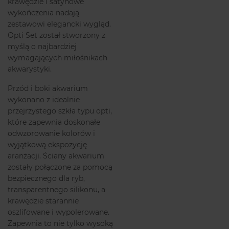
krawędzie i satynowe
wykończenia nadają
zestawowi elegancki wygląd.
Opti Set został stworzony z
myślą o najbardziej
wymagających miłośnikach
akwarystyki.
Przód i boki akwarium
wykonano z idealnie
przejrzystego szkła typu opti,
które zapewnia doskonałe
odwzorowanie kolorów i
wyjątkową ekspozycję
aranżacji. Ściany akwarium
zostały połączone za pomocą
bezpiecznego dla ryb,
transparentnego silikonu, a
krawędzie starannie
oszlifowane i wypolerowane.
Zapewnia to nie tylko wysoką