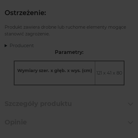
Ostrzeżenie:
Produkt zawiera drobne lub ruchome elementy mogące
stanowić zagrożenie.
Producent
Parametry:
Wymiary szer. x głęb. x wys. (cm)
121 x 41 x 80
Szczegóły produktu
Opinie