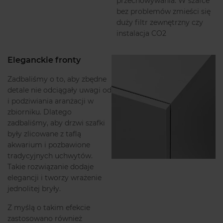
przechowywania. W szafce
bez problemów zmieści się
duży filtr zewnętrzny czy
instalacja CO2
Eleganckie fronty
Zadbaliśmy o to, aby zbędne
detale nie odciągały uwagi od
i podziwiania aranżacji w
zbiorniku. Dlatego
zadbaliśmy, aby drzwi szafki
były zlicowane z taflą
akwarium i pozbawione
tradycyjnych uchwytów.
Takie rozwiązanie dodaje
elegancji i tworzy wrażenie
jednolitej bryły.
Z myślą o takim efekcie
zastosowano również