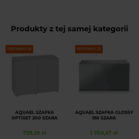
Produkty z tej samej kategorii
DOSTAWA 0 ZŁ
DOSTAWA 0 ZŁ
AQUAEL SZAFKA
AQUAEL SZAFKA GLOSSY
OPTISET 200 SZARA
150 SZARA
729,29 zł
1 750,47 zł
Cena
Cena