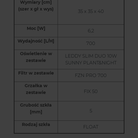
Wymiary [cm]
(szer x gł x wys)
35 x 35 x 40
Moc [W]
6,2
Wydajność [L/H]
700
Oświetlenie w
LEDDY SLIM DUO 10W
zestawie
SUNNY PLANT&NIGHT
Filtr w zestawie
FZN PRO 700
Grzałka w
FIX 50
zestawie
Grubość szkła
5
[mm]
Rodzaj szkła
FLOAT