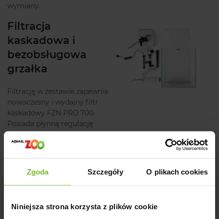
wymiany.
Filtracja
kaskadowa i
bezobsługowa
grzałka
Filtrację w zestawie zapewnia
nowoczesny i wydajny filtr
kaskadowy FZN PRO 700.
Posiada płynną regulację
wydajności, która umożliwia
dostosowanie intensywności
oczyszczania wody do
potrzeb danego zbiornika.
Zgoda
Szczegóły
O plikach cookies
Montaż filtra nie nastręcza
wielu problemów – wystarczy
zawiesić go na ścianie
Niniejsza strona korzysta z plików cookie
akwarium. Oczyszcza i