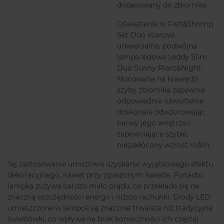
dopasowany do zbiornika.
Oświetlenie w Fish&Shrimp
Set Duo stanowi
uniwersalna, podwójna
lampa ledowa Leddy Slim
Duo Sunny Plant&Night.
Mocowana na krawędzi
szyby zbiornika zapewnia
odpowiednie oświetlenie
doskonale odwzorowując
barwy jego wnętrza i
zapewniające szybki,
niezakłócony wzrost roślin.
Jej zastosowanie umożliwia uzyskanie wyjątkowego efektu
dekoracyjnego, nawet przy zgaszonym świetle. Ponadto
lampka zużywa bardzo mało prądu, co przekłada się na
znaczną oszczędności energii i niższe rachunki. Diody LED
umieszczone w lampce są znacznie trwalsze niż tradycyjne
świetlówki, co wpływa na brak konieczności ich częstej