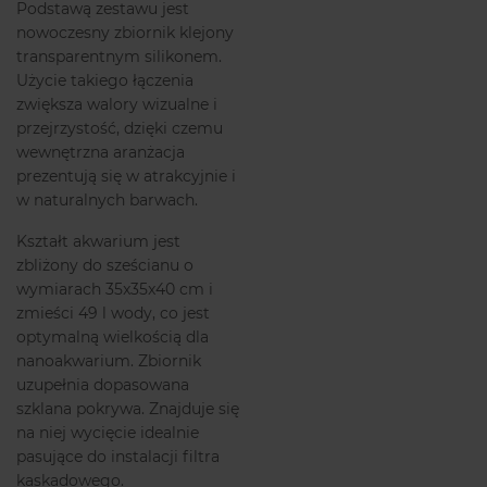
Podstawą zestawu jest
nowoczesny zbiornik klejony
transparentnym silikonem.
Użycie takiego łączenia
zwiększa walory wizualne i
przejrzystość, dzięki czemu
wewnętrzna aranżacja
prezentują się w atrakcyjnie i
w naturalnych barwach.
Kształt akwarium jest
zbliżony do sześcianu o
wymiarach 35x35x40 cm i
zmieści 49 l wody, co jest
optymalną wielkością dla
nanoakwarium. Zbiornik
uzupełnia dopasowana
szklana pokrywa. Znajduje się
na niej wycięcie idealnie
pasujące do instalacji filtra
kaskadowego.