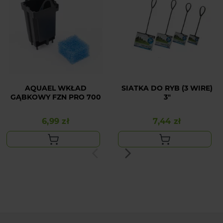
AQUAEL WKŁAD
SIATKA DO RYB (3 WIRE)
GĄBKOWY FZN PRO 700
3"
6,99 zł
7,44 zł
Cena
Cena