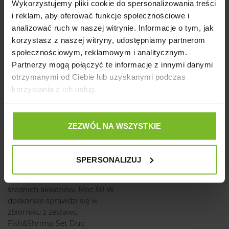
napowietrza, tworząc na
Wykorzystujemy pliki cookie do spersonalizowania treści
powierzchni falującą wodę.
i reklam, aby oferować funkcje społecznościowe i
Dzięki praktycznym
analizować ruch w naszej witrynie. Informacje o tym, jak
koszyczkom na saszetki z
korzystasz z naszej witryny, udostępniamy partnerom
mediami filtracyjnymi
społecznościowym, reklamowym i analitycznym.
wymiana wkładów jest
Partnerzy mogą połączyć te informacje z innymi danymi
bardzo prosta, a wkłady
otrzymanymi od Ciebie lub uzyskanymi podczas
można dowolnie wymieniać i
korzystania z ich usług.
łączyć.
Zestaw zawiera również
automatyczną grzałkę
ZEZWÓL NA WSZYSTKIE
gwarantującą utrzymanie
stałej temperatury wody bez
wahań. Fix 2 to elektroniczna,
SPERSONALIZUJ
szklana grzałka akwariowa
przeznaczona do małych i
średnich akwariów. Moc 50 W
doskonale sprawdzi się w
zbiorniku z zestawu
Fish&Shrimp Set Duo