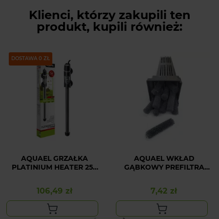
Klienci, którzy zakupili ten
produkt, kupili również:
DOSTAWA 0 ZŁ
AQUAEL GRZAŁKA
AQUAEL WKŁAD
PLATINIUM HEATER 250
GĄBKOWY PREFILTRA
W
FZN PRO
106,49 zł
7,42 zł
Cena
Cena