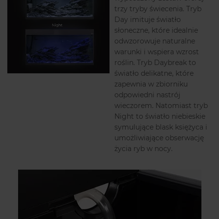
trzy tryby świecenia. Tryb
Day imituje światło
słoneczne, które idealnie
odwzorowuje naturalne
warunki i wspiera wzrost
roślin. Tryb Daybreak to
światło delikatne, które
zapewnia w zbiorniku
odpowiedni nastrój
wieczorem. Natomiast tryb
Night to światło niebieskie
symulujące blask księżyca i
umożliwiające obserwację
życia ryb w nocy.