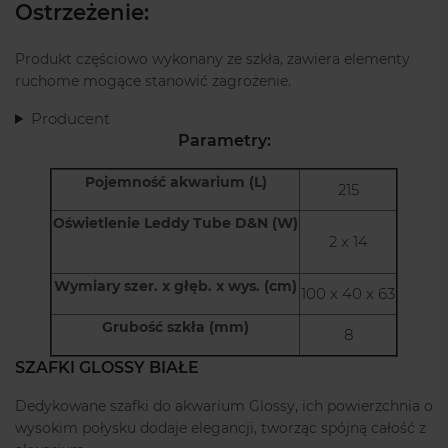
Ostrzeżenie:
Produkt częściowo wykonany ze szkła, zawiera elementy
ruchome mogące stanowić zagrożenie.
Producent
Parametry:
Pojemność akwarium (L)
215
Oświetlenie Leddy Tube D&N (W)
2 x 14
Wymiary szer. x głęb. x wys. (cm)
100 x 40 x 63
Grubość szkła (mm)
8
SZAFKI GLOSSY BIAŁE
Dedykowane szafki do akwarium Glossy, ich powierzchnia o
wysokim połysku dodaje elegancji, tworząc spójną całość z