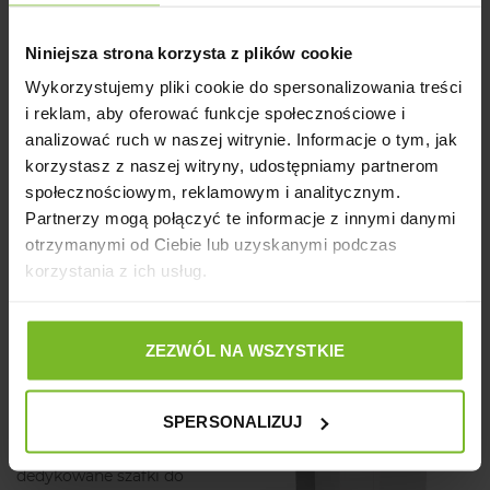
Niniejsza strona korzysta z plików cookie
Wykorzystujemy pliki cookie do spersonalizowania treści
i reklam, aby oferować funkcje społecznościowe i
analizować ruch w naszej witrynie. Informacje o tym, jak
korzystasz z naszej witryny, udostępniamy partnerom
Akwarium wykonane w technologii Safe Tank docenią z
społecznościowym, reklamowym i analitycznym.
pewnością rodzice małych dzieci. Dzięki innowacyjnej
Partnerzy mogą połączyć te informacje z innymi danymi
technologii, akwarium będzie nie tylko atrakcyjnym
otrzymanymi od Ciebie lub uzyskanymi podczas
elementem wystroju wnętrza, ale także bezpiecznym
korzystania z ich usług.
miejscem, w którym dzieci będą mogły odkrywać
fascynujący, podwodny świat.
Dedykowane szafki
ZEZWÓL NA WSZYSTKIE
Glossy
SPERSONALIZUJ
Dopełnieniem zestawu są
dedykowane szafki do