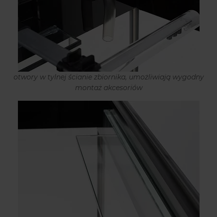
otwory w tylnej ścianie zbiornika, umożliwiają wygodny
montaż akcesoriów