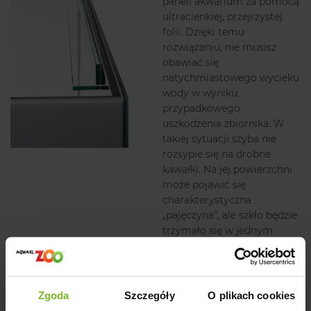
paneli akwarium za pomocą
ultracienkiej, przejrzystej
folii. Dzięki temu
rozwiązaniu, nie musisz
obawiać się
natychmiastowego wycieku
wody w wyniku
przypadkowego
uszkodzenia zbiornika. W
takiej sytuacji szyba nie
rozsypie się na drobne
kawałki. Na jej powierzchni
może pojawić się
charakterystyczna
„pajęczyna”, ale szkło będzie
trzymało się w jednym
kawałku. To pozwoli na
spokojne przeniesienie ryb
w inne miejsce.
Zgoda
Szczegóły
O plikach cookies