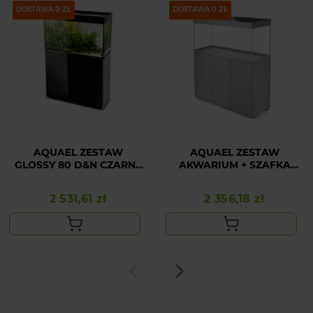
PAKIET
DOSTAWA 0 ZŁ
PAKIET
DOSTAWA 0 ZŁ
AQUAEL ZESTAW
AQUAEL ZESTAW
GLOSSY 80 D&N CZARNY
AKWARIUM + SZAFKA
+ SZAFKA
OPTISET 240 SZARY
2 531,61 zł
2 356,18 zł
Cena
Cena