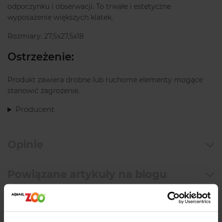
odpoczynku i obserwacji. To trwałe i estetyczne
wyposażenie większych klatek.
Rozmiary: 27,5x27,5x18
Ostrzeżenie:
Produkt zawiera drobne lub ruchome elementy mogące
stanowić zagrożenie.
Producent
Opinie
Powiązane artykuły na blogu