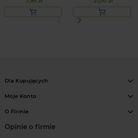
7,99 zł
21,00 zł
Cena
Cena
Dla Kupujących
Moje Konto
O Firmie
Opinie o firmie