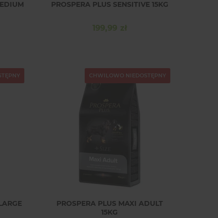
MEDIUM
PROSPERA PLUS SENSITIVE 15KG
199,99 zł
Cena
STĘPNY
CHWILOWO NIEDOSTĘPNY
Marcin
Maria
zweryfikowano
zweryfikowano
PolecamSzeroki wybór produktów
Nigdy nie spotkałam się
akwarystycznych – na pewno
uprzejmą i kompetentną ob
wrócę po kolejne zakupy.
wczoraj
wczoraj
LARGE
PROSPERA PLUS MAXI ADULT
15KG