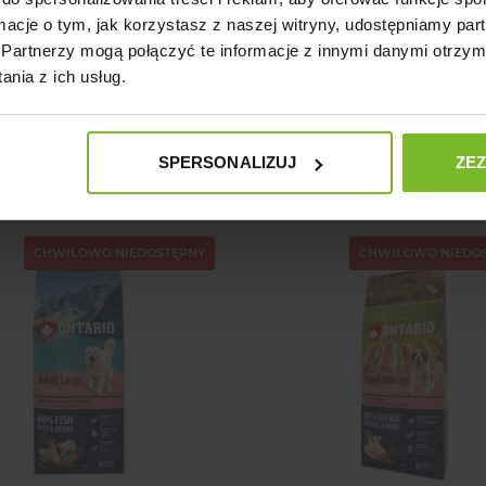
ormacje o tym, jak korzystasz z naszej witryny, udostępniamy p
Partnerzy mogą połączyć te informacje z innymi danymi otrzym
nia z ich usług.
SPERA PLUS PRZYSMAK
PROSPERA PLUS PRZY
KĄSKI WOŁOWE 230G
PLASTRY Z MIĘSA KACZKI
39,99 zł
39,99 zł
Cena
Cena
SPERSONALIZUJ
ZE
CHWILOWO NIEDOSTĘPNY
CHWILOWO NIEDO