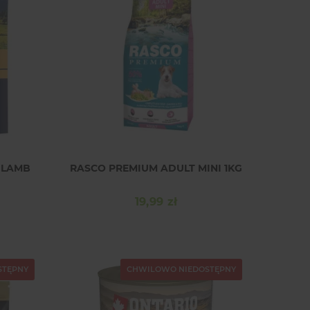
 LAMB
RASCO PREMIUM ADULT MINI 1KG
19,99 zł
Cena
STĘPNY
CHWILOWO NIEDOSTĘPNY