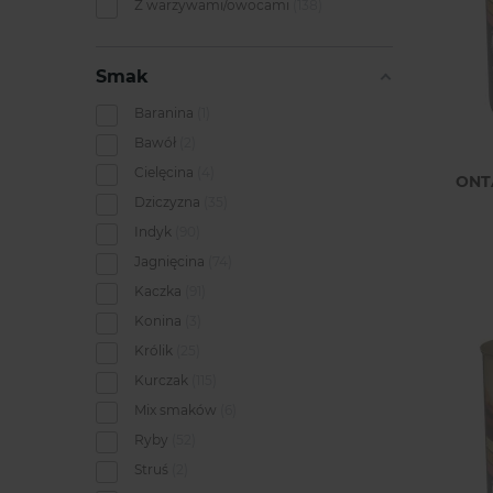
Z warzywami/owocami
138
Smak
Baranina
1
Bawół
2
Cielęcina
4
ONT
Dziczyzna
35
Indyk
90
Jagnięcina
74
Kaczka
91
Konina
3
Królik
25
Kurczak
115
Mix smaków
6
Ryby
52
Struś
2