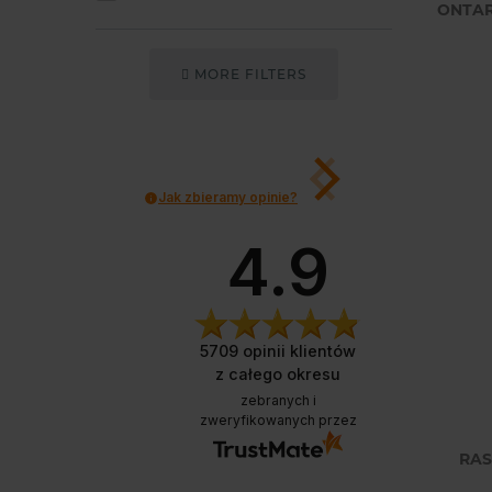
ONTAR
MORE FILTERS
Jak zbieramy opinie?
4.9
St
inte
5709
opinii klientów
łat
z całego okresu
zebranych i
zweryfikowanych przez
RAS
Dzięk
Twoja 