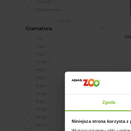
Tuńczyk
10
Wieprzowina
13
więcej...
Gramatura
ON
1 kg
7
2 kg
50
3 kg
21
0,5 kg
6
6 kg
8
8 kg
3
12 kg
33
1,4 kg
6
15 kg
12
Zgoda
2,5 kg
4
6,5 kg
8
Niniejsza strona korzysta z
100 g
9
Wykorzystujemy pliki cookie 