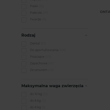
Paski
35
ONTA
Pałeczki
29
Twarde
19
Rodzaj
Dental
57
Do aportu/rzucania
108
Piszczące
129
Zapachowe
50
Ze sznurem
49
Maksymalna waga zwierzęcia
do 10 kg
10
do 6 kg
12
do 8 kg
9