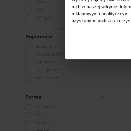
200 g
7
ruch w naszej witrynie. Inf
300 g
7
reklamowym i analitycznym. 
400 g
31
uzyskanymi podczas korzysta
PRO
więcej...
Pojemność
do 250 ml
14
powyżej 2000 ml
5
251 - 500 ml
19
501 - 1000 ml
13
1001 - 2000 ml
7
Forma
Kabanosy
7
Kości
18
Kostki
42
Miękkie
58