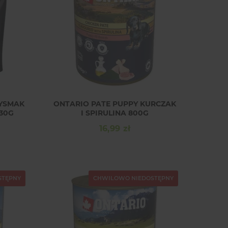
ZYSMAK
ONTARIO PATE PUPPY KURCZAK
230G
I SPIRULINA 800G
16,99 zł
Cena
STĘPNY
CHWILOWO NIEDOSTĘPNY