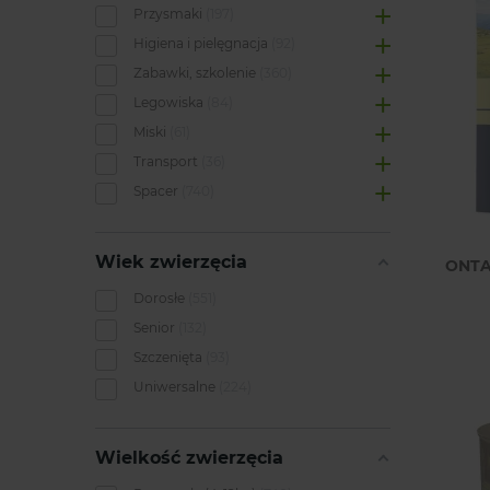
Przysmaki
197
Higiena i pielęgnacja
92
Zabawki, szkolenie
360
Legowiska
84
Miski
61
Transport
36
Spacer
740
Wiek zwierzęcia
ONTA
Dorosłe
551
Senior
132
Szczenięta
93
Uniwersalne
224
Wielkość zwierzęcia