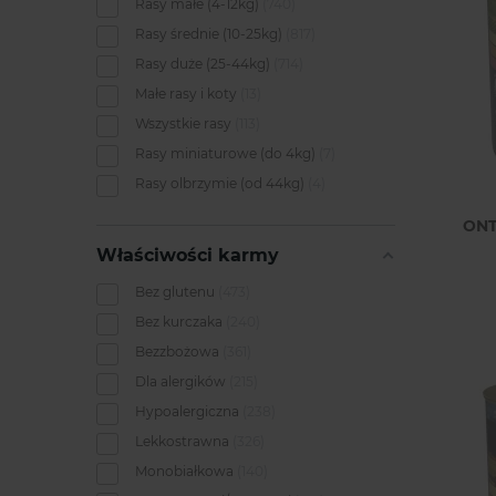
Rasy małe (4-12kg)
740
Rasy średnie (10-25kg)
817
Rasy duże (25-44kg)
714
Małe rasy i koty
13
Wszystkie rasy
113
Rasy miniaturowe (do 4kg)
7
Rasy olbrzymie (od 44kg)
4
ONT
Właściwości karmy
Bez glutenu
473
Bez kurczaka
240
Bezzbożowa
361
Dla alergików
215
Hypoalergiczna
238
Lekkostrawna
326
Monobiałkowa
140