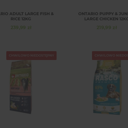
RIO ADULT LARGE FISH &
ONTARIO PUPPY & JUN
RICE 12KG
LARGE CHICKEN 12K
239,99 zł
219,99 zł
Cena
Cena
CHWILOWO NIEDOSTĘPNY
CHWILOWO NIEDO