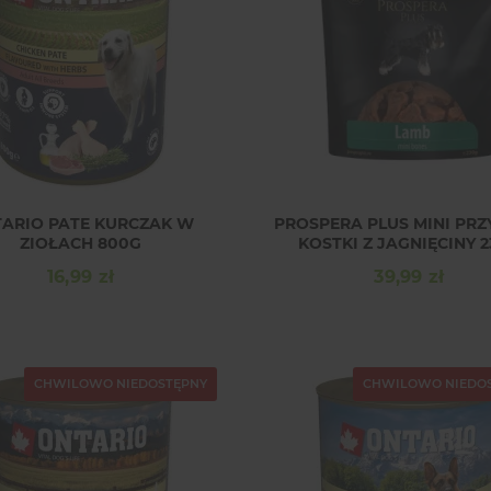
ARIO PATE KURCZAK W
PROSPERA PLUS MINI PR
ZIOŁACH 800G
KOSTKI Z JAGNIĘCINY 
16,99 zł
39,99 zł
Cena
Cena
CHWILOWO NIEDOSTĘPNY
CHWILOWO NIEDO