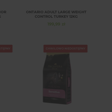
IOR
ONTARIO ADULT LARGE WEIGHT
G
CONTROL TURKEY 12KG
199,99 zł
Cena
STĘPNY
CHWILOWO NIEDOSTĘPNY