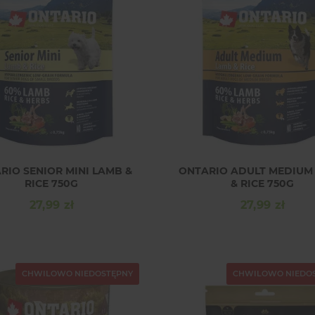
RIO SENIOR MINI LAMB &
ONTARIO ADULT MEDIUM
RICE 750G
& RICE 750G
27,99 zł
27,99 zł
Cena
Cena
CHWILOWO NIEDOSTĘPNY
CHWILOWO NIEDO