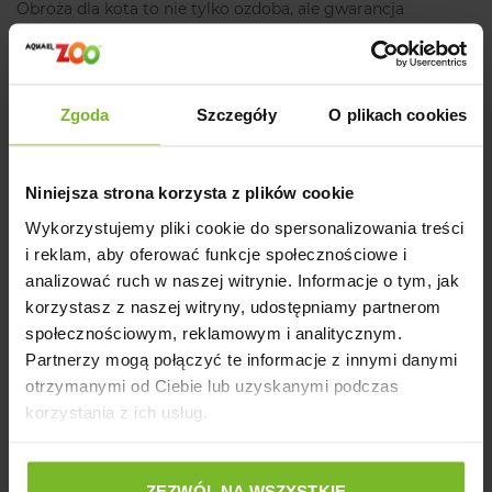
Obroża dla kota to nie tylko ozdoba, ale gwarancja
bezpieczeństwa naszego pupila. Kota, podobnie jak psa
można wyprowadzać na smyczy. To jednak nie wszystko -
obroża
Vivian
, w przypadku zaginięcia zwierzęcia np. w
ogrodzie może zwrócić uwagę jego opiekuna i ułatwić
Zgoda
Szczegóły
O plikach cookies
odnalezienie uciekiniera.
Niniejsza strona korzysta z plików cookie
Tę obrożę dla kota możesz mieć już w ciągu maksymalnie
48 godzin, jeśli zamówienie złożysz już teraz. Otrzymasz od
Wykorzystujemy pliki cookie do spersonalizowania treści
nas przesyłkę kurierską - bezpiecznie i w błyskawicznym
i reklam, aby oferować funkcje społecznościowe i
tempie.
analizować ruch w naszej witrynie. Informacje o tym, jak
korzystasz z naszej witryny, udostępniamy partnerom
Ostrzeżenie:
społecznościowym, reklamowym i analitycznym.
Partnerzy mogą połączyć te informacje z innymi danymi
Produkt zawiera drobne lub ruchome elementy mogące
otrzymanymi od Ciebie lub uzyskanymi podczas
stanowić zagrożenie.
korzystania z ich usług.
Producent
ZEZWÓL NA WSZYSTKIE