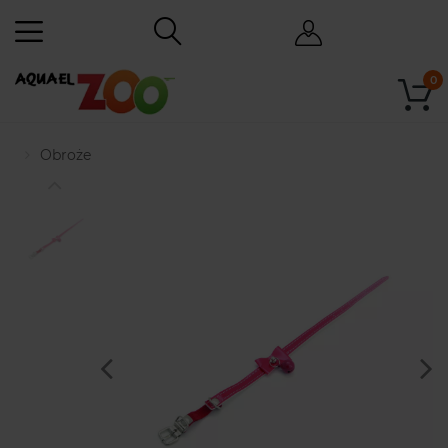
0
Obroże