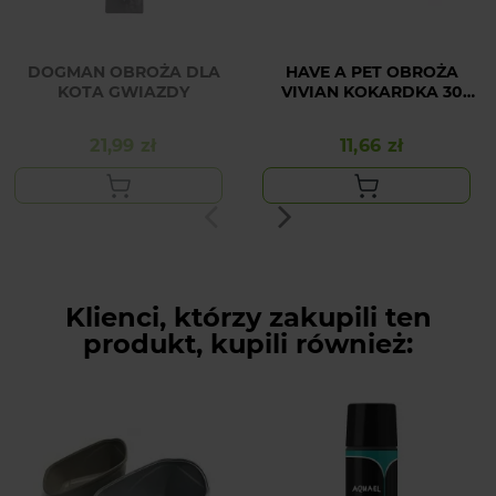
DOGMAN OBROŻA DLA
HAVE A PET OBROŻA
KOTA GWIAZDY
VIVIAN KOKARDKA 30
CM RÓŻ
21,99 zł
11,66 zł
Cena
Cena
Klienci, którzy zakupili ten
produkt, kupili również: