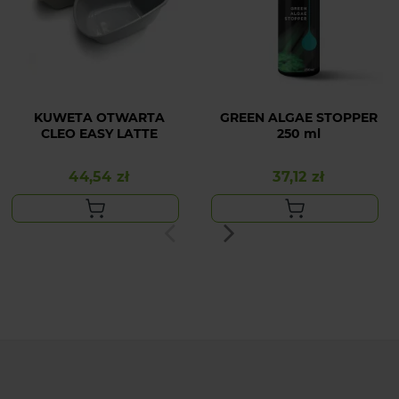
KUWETA OTWARTA
GREEN ALGAE STOPPER
CLEO EASY LATTE
250 ml
44,54 zł
37,12 zł
Cena
Cena