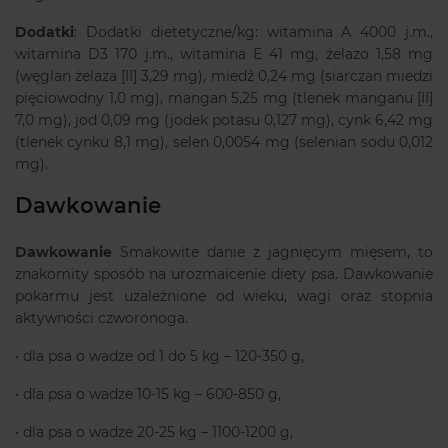
Dodatki
: Dodatki dietetyczne/kg: witamina A 4000 j.m.,
witamina D3 170 j.m., witamina E 41 mg, żelazo 1,58 mg
(węglan żelaza [II] 3,29 mg), miedź 0,24 mg (siarczan miedzi
pięciowodny 1,0 mg), mangan 5,25 mg (tlenek manganu [II]
7,0 mg), jod 0,09 mg (jodek potasu 0,127 mg), cynk 6,42 mg
(tlenek cynku 8,1 mg), selen 0,0054 mg (selenian sodu 0,012
mg).
Dawkowanie
Dawkowanie
Smakowite danie z jagnięcym mięsem, to
znakomity sposób na urozmaicenie diety psa. Dawkowanie
pokarmu jest uzależnione od wieku, wagi oraz stopnia
aktywności czworonoga.
• dla psa o wadze od 1 do 5 kg – 120-350 g,
• dla psa o wadze 10-15 kg – 600-850 g,
• dla psa o wadze 20-25 kg – 1100-1200 g,