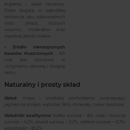
krążenia i układ nerwowy.
Dieta bogata w wątróbkę
dostarcza psu odpowiednich
ilości żelaza, licznych
witamin, minerałów oraz
wysokiej jakości białka.
•
Źródło nienasyconych
kwasów tłuszczowych
- Ich
rola jest kluczowa w
utrzymaniu zdrowej i lśniącej
skóry.
Naturalny i prosty skład
Skład
: mięso i produkty pochodzenia zwierzęcego:
jagnięcina (mięso, wątroba) 96%, minerały, cukier (ksyloza).
Składniki analityczne
: białko surowe – 8%, oleje i tłuszcze
surowe – 4,2%, popiół surowy – 2,2%, włókno surowe – 0,3%,
wilgotność – 81,2%.