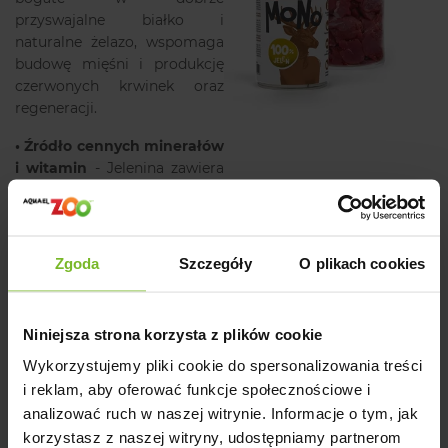
przyswajalne białko i
naturalne żelazo, wspomaga
budowę mięśni i produkcję
czerwonych krwinek oraz
regeneracji.
•
Źródło cennych minerałów
i witamin
- Jelenina zawiera
cynk, selen i witaminy z
grupy B, które wspierają
odporność oraz zdrowie
skóry i sierści.
Zgoda
Szczegóły
O plikach cookies
•
Bezpieczne dla alergików
-
Dziczyzna jest naturalnie
Niniejsza strona korzysta z plików cookie
dobrze tolerowana, nawet
przez psy z
Wykorzystujemy pliki cookie do spersonalizowania treści
nadwrażliwościami
i reklam, aby oferować funkcje społecznościowe i
pokarmowymi. Białko jelenia
analizować ruch w naszej witrynie. Informacje o tym, jak
zalicza się do białek rzadko
korzystasz z naszej witryny, udostępniamy partnerom
alergizujących, co czyni je