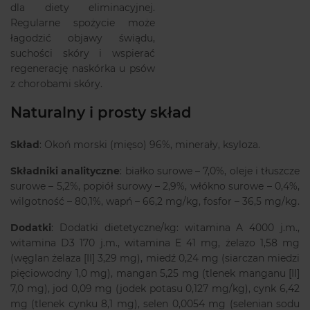
dla diety eliminacyjnej.
Regularne spożycie może
łagodzić objawy świądu,
suchości skóry i wspierać
regenerację naskórka u psów
z chorobami skóry.
Naturalny i prosty skład
Skład
: Okoń morski (mięso) 96%, minerały, ksyloza.
Składniki analityczne
: białko surowe – 7,0%, oleje i tłuszcze
surowe – 5,2%, popiół surowy – 2,9%, włókno surowe – 0,4%,
wilgotność – 80,1%, wapń – 66,2 mg/kg, fosfor – 36,5 mg/kg.
Dodatki
: Dodatki dietetyczne/kg: witamina A 4000 j.m.,
witamina D3 170 j.m., witamina E 41 mg, żelazo 1,58 mg
(węglan żelaza [II] 3,29 mg), miedź 0,24 mg (siarczan miedzi
pięciowodny 1,0 mg), mangan 5,25 mg (tlenek manganu [II]
7,0 mg), jod 0,09 mg (jodek potasu 0,127 mg/kg), cynk 6,42
mg (tlenek cynku 8,1 mg), selen 0,0054 mg (selenian sodu