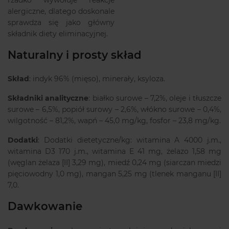
rzadko wywołuje reakcje
alergiczne, dlatego doskonale
sprawdza się jako główny
składnik diety eliminacyjnej.
Naturalny i prosty skład
Skład
: indyk 96% (mięso), minerały, ksyloza.
Składniki analityczne
: białko surowe – 7,2%, oleje i tłuszcze
surowe – 6,5%, popiół surowy – 2,6%, włókno surowe – 0,4%,
wilgotność – 81,2%, wapń – 45,0 mg/kg, fosfor – 23,8 mg/kg.
Dodatki
: Dodatki dietetyczne/kg: witamina A 4000 j.m.,
witamina D3 170 j.m., witamina E 41 mg, żelazo 1,58 mg
(węglan żelaza [II] 3,29 mg), miedź 0,24 mg (siarczan miedzi
pięciowodny 1,0 mg), mangan 5,25 mg (tlenek manganu [II]
7,0.
Dawkowanie