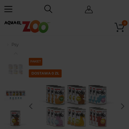
0
Psy
PAKIET
DOSTAWA 0 ZŁ