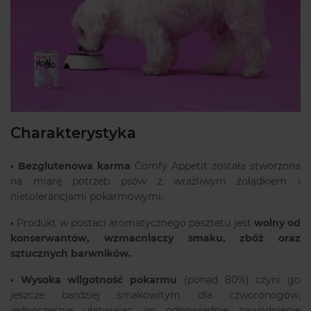
Charakterystyka
•
Bezglutenowa karma
Comfy Appetit została stworzona
na miarę potrzeb psów z wrażliwym żołądkiem i
nietolerancjami pokarmowymi.
•
Produkt w postaci aromatycznego pasztetu jest
wolny od
konserwantów, wzmacniaczy smaku, zbóż oraz
sztucznych barwników.
•
Wysoka wilgotność pokarmu
(ponad 80%) czyni go
jeszcze bardziej smakowitym dla czworonogów,
jednocześnie ułatwiając im odpowiednie nawodnienie