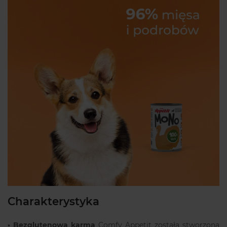
Charakterystyka
•
Bezglutenowa karma
Comfy Appetit została stworzona