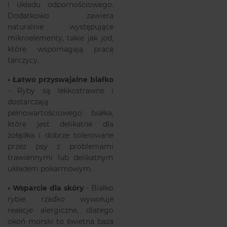
i układu odpornościowego.
Dodatkowo zawiera
naturalnie występujące
mikroelementy, takie jak jod,
które wspomagają pracę
tarczycy.
•
Łatwo przyswajalne białko
- Ryby są lekkostrawne i
dostarczają
pełnowartościowego białka,
które jest delikatne dla
żołądka i dobrze tolerowane
przez psy z problemami
trawiennymi lub delikatnym
układem pokarmowym.
•
Wsparcie dla skóry
- Białko
rybie rzadko wywołuje
reakcje alergiczne, dlatego
okoń morski to świetna baza