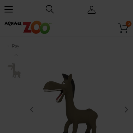
0
Psy