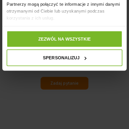
Opinie o produkcie: HAVE A PET ZABAWKA
Partnerzy mogą połączyć te informacje z innymi danymi
ANIMALS OSIOŁ 17,7CM
otrzymanymi od Ciebie lub uzyskanymi podczas
korzystania z ich usług.
ZEZWÓL NA WSZYSTKIE
Pytania i odpowiedzi (0)
SPERSONALIZUJ
Zadaj pytanie