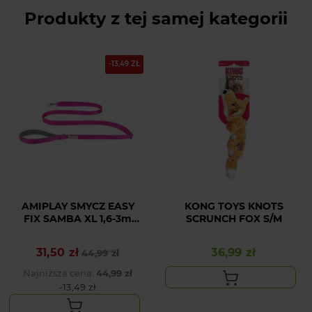
Produkty z tej samej kategorii
-13,49 ZŁ
AMIPLAY SMYCZ EASY
KONG TOYS KNOTS
FIX SAMBA XL 1,6-3m
SCRUNCH FOX S/M
RÓŻOWY
31,50 zł
36,99 zł
Cena podstawowa
Cena
44,99 zł
Cena
Najniższa cena:
44,99 zł
-13,49 zł