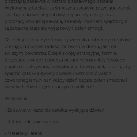
piszczącej zabawce w kształcie zabawnego osiołka!
Wykonana z lateksu, ta śmieszna zabawka przyciąga wzrok
i zachęca do wesołej zabawy. Jej uroczy design oraz
piszczący dźwięk sprawiają, że każdy moment spędzony z
tą zabawką staje się wyjątkowy i pełen emocji.
Osiołek jest idealnym towarzyszem do codziennych zabaw,
oferując mnóstwo radości zarówno w domu, jak i na
świeżym powietrzu. Dzięki swojej atrakcyjnej formie,
przyciąga uwagę i pobudza naturalne instynkty Twojego
pupila do odkrywania i eksploracji. To wspaniała okazja, aby
spędzić czas w aktywny sposób i wzmocnić więź z
czworonogiem. Niech każdy dzień będzie pełen śmiechu i
wesołych chwil z tym uroczym osiołkiem!
W skrócie:
- Zabawka w kształcie osiołka wydająca dźwięk
- Kolory: odcienie szarego
- Materiały: lateks