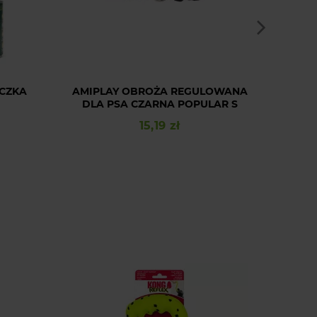
ACZKA
AMIPLAY OBROŻA REGULOWANA
AMIP
DLA PSA CZARNA POPULAR S
6IN1 
15,19 zł
Cena