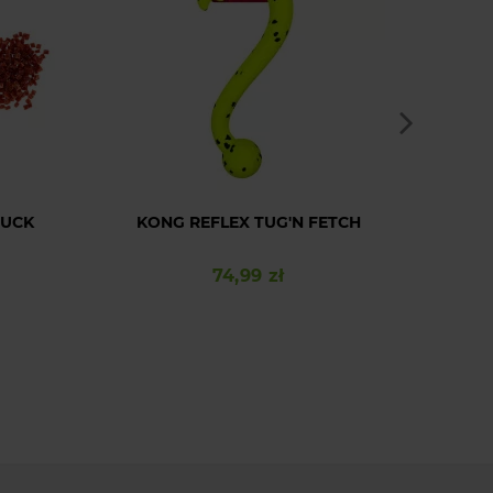
DUCK
KONG REFLEX TUG'N FETCH
HAV
74,99 zł
Cena