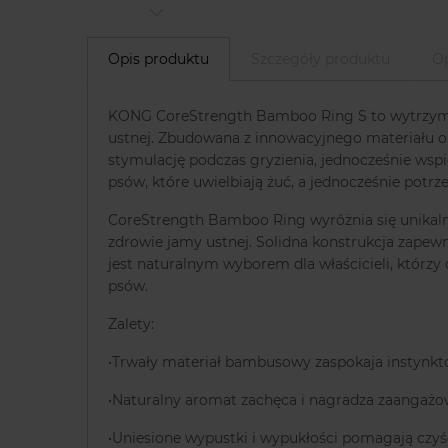
Opis produktu
Szczegóły produktu
Op
KONG CoreStrength Bamboo Ring S to wytrzymała
ustnej. Zbudowana z innowacyjnego materiału o
stymulację podczas gryzienia, jednocześnie wspie
psów, które uwielbiają żuć, a jednocześnie pot
CoreStrength Bamboo Ring wyróżnia się unikalną
zdrowie jamy ustnej. Solidna konstrukcja zape
jest naturalnym wyborem dla właścicieli, którzy 
psów.
Zalety:
•Trwały materiał bambusowy zaspokaja instynkt
•Naturalny aromat zachęca i nagradza zaangażo
•Uniesione wypustki i wypukłości pomagają czyśc