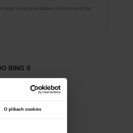
odziennego towarzysza zabaw, zarówno podczas
OO RING S
O plikach cookies