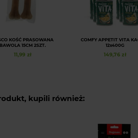
SCO KOŚĆ PRASOWANA
COMFY APPETIT VITA K
BAWOLA 15CM 2SZT.
12x400G
11,99 zł
149,76 zł
Cena
Cena
rodukt, kupili również: