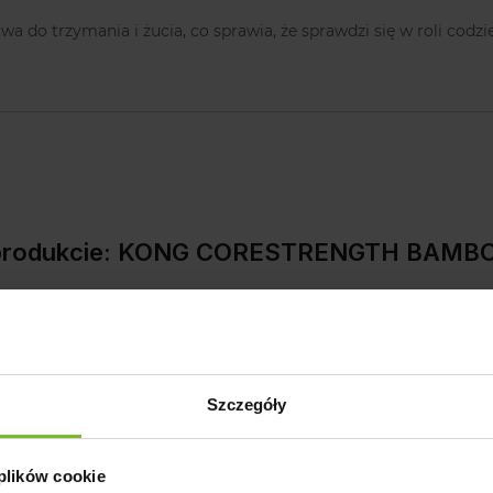
łatwa do trzymania i żucia, co sprawia, że sprawdzi się w roli c
 produkcie: KONG CORESTRENGTH BAMB
Pytania i odpowiedzi (0)
Szczegóły
 plików cookie