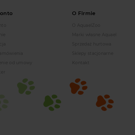
Konto
O Firmie
nto
O AquaelZoo
nie
Marki własne Aquael
cja
Sprzedaż hurtowa
zamówienia
Sklepy stacjonarne
enie od umowy
Kontakt
ter