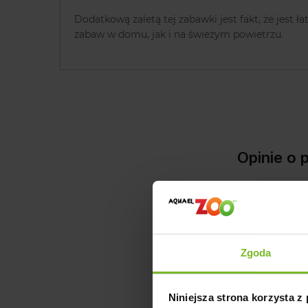
Dodatkową zaletą tej zabawki jest fakt, że jest 
zabaw w domu, jak i na świeżym powietrzu.
Opinie o
Zgoda
Niniejsza strona korzysta z