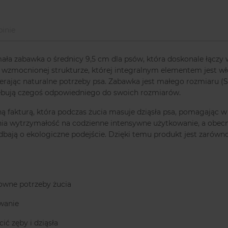
inie
 zabawka o średnicy 9,5 cm dla psów, która doskonale łączy w 
 wzmocnionej strukturze, której integralnym elementem jest 
rając naturalne potrzeby psa. Zabawka jest małego rozmiaru (S),
rzebują czegoś odpowiedniego do swoich rozmiarów.
 fakturą, która podczas żucia masuje dziąsła psa, pomagając w
wnia wytrzymałość na codzienne intensywne użytkowanie, a obe
dbają o ekologiczne podejście. Dzięki temu produkt jest zarówno
owne potrzeby żucia
wanie
ić zęby i dziąsła