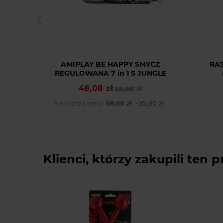
AMIPLAY BE HAPPY SMYCZ
RA
REGULOWANA 7 in 1 S JUNGLE
48,08 zł
Cena podstawowa
Cena
68,68 zł
Najniższa cena:
68,68 zł
-20,60 zł
Klienci, którzy zakupili ten p