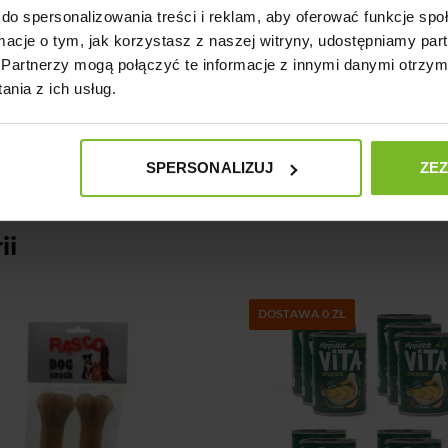
do spersonalizowania treści i reklam, aby oferować funkcje sp
ormacje o tym, jak korzystasz z naszej witryny, udostępniamy p
Zadaj pytanie
Partnerzy mogą połączyć te informacje z innymi danymi otrzym
nia z ich usług.
SPERSONALIZUJ
ZE
ii
PAKIET
DOSTAWA 0 ZŁ