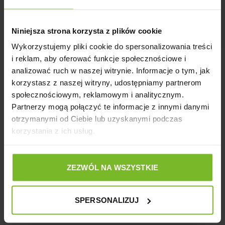
z całego okresu
2
0%
zebranych i zweryfikowanych przez
Niniejsza strona korzysta z plików cookie
1
0%
Wykorzystujemy pliki cookie do spersonalizowania treści
i reklam, aby oferować funkcje społecznościowe i
analizować ruch w naszej witrynie. Informacje o tym, jak
Jak zbieramy opinie?
korzystasz z naszej witryny, udostępniamy partnerom
społecznościowym, reklamowym i analitycznym.
Opinie klientów
Partnerzy mogą połączyć te informacje z innymi danymi
otrzymanymi od Ciebie lub uzyskanymi podczas
Pytania i odpowiedzi (0)
korzystania z ich usług.
Wyczyść
Szukaj
ZEZWÓL NA WSZYSTKIE
SPERSONALIZUJ
ELŻBIETA
zweryfikowano
5