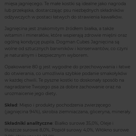
mięsa jagnięcego. Te małe kostki są idealne jako nagroda
lub przekąska, dostarczając psu niezbędnych składników
odżywczych w postaci łatwych do strawienia kawałków.
Jagnięcina jest znakomitym źródłem białka, a także
witamin i minerałów, które wspierają zdrowie mięśni oraz
ogólną kondycję pupila. Dogman Cubes Jagnięcina są
wolne od sztucznych barwników i konserwantów, co czyni
je naturalnym i bezpiecznym wyborem.
Opakowanie 80 g jest wygodne do przechowywania i łatwe
do otwierania, co umożliwia szybkie podanie smakołyków
w każdej chwili. Te pyszne kostki to doskonały sposób na
nagradzanie Twojego psa za dobre zachowanie oraz na
urozmaicenie jego diety.
Skład
: Mięso i produkty pochodzenia zwierzęcego
(jagnięcina 94%), skrobia ziemniaczana, gliceryna, minerały.
Składniki analityczne
: Białko surowe 35,0%, Oleje i
tłuszcze surowe 8,0%, Popiół surowy 4,0%, Włókno surowe