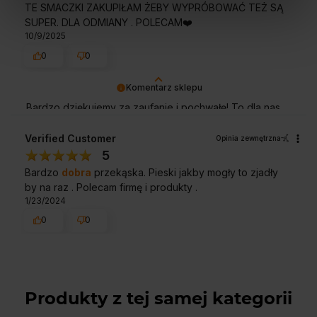
TE SMACZKI ZAKUPIŁAM ŻEBY WYPRÓBOWAĆ TEŻ SĄ
SUPER. DLA ODMIANY . POLECAM❤️
10/9/2025
0
0
Komentarz sklepu
Bardzo dziękujemy za zaufanie i pochwałę! To dla nas
powód do dumy. Liczymy na kolejne wizyty w naszym
sklepie!
Verified Customer
Opinia zewnętrzna
5
Bardzo
dobra
przekąska. Pieski jakby mogły to zjadły
by na raz . Polecam firmę i produkty .
1/23/2024
0
0
Produkty z tej samej kategorii