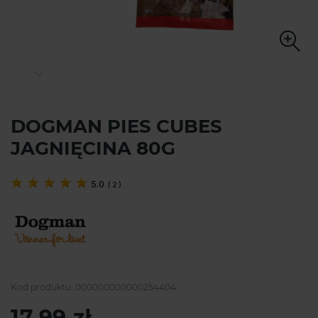
DOGMAN PIES CUBES
JAGNIĘCINA 80G
5.0
(
2
)
Kod produktu:
000000000000254404
17,99 zł