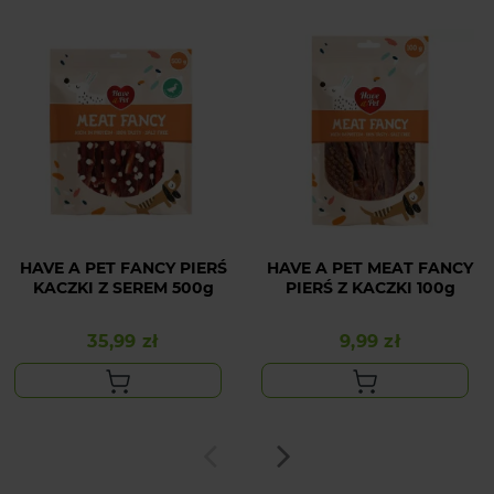
HAVE A PET FANCY PIERŚ
HAVE A PET MEAT FANCY
KACZKI Z SEREM 500g
PIERŚ Z KACZKI 100g
35,99 zł
9,99 zł
Cena
Cena