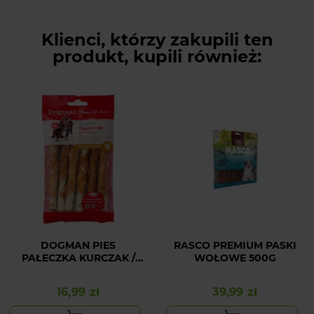
Klienci, którzy zakupili ten
produkt, kupili również:
DOGMAN PIES
RASCO PREMIUM PASKI
PAŁECZKA KURCZAK /
WOŁOWE 500G
WOŁOWINA 75 g
16,99 zł
39,99 zł
Cena
Cena