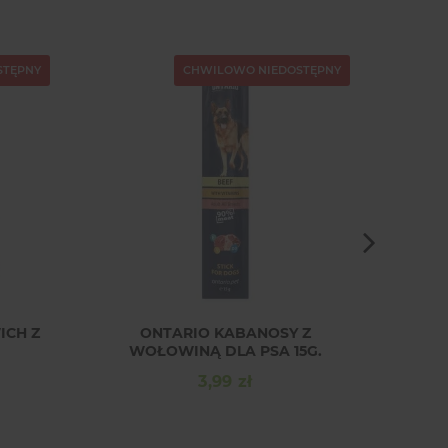
STĘPNY
CHWILOWO NIEDOSTĘPNY
ICH Z
ONTARIO KABANOSY Z
COM
WOŁOWINĄ DLA PSA 15G.
3,99 zł
Cena