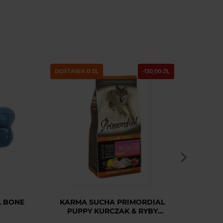
DOSTAWA 0 ZŁ
-130,00 ZŁ
 BONE
KARMA SUCHA PRIMORDIAL
C
PUPPY KURCZAK & RYBY
NADZ
MORSKIE 12 KG