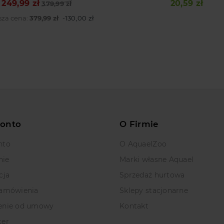
249,99 zł
20,59 zł
Cena podstawowa
Cena
379,99 zł
Cena
sza cena:
379,99 zł
-130,00 zł
Konto
O Firmie
nto
O AquaelZoo
nie
Marki własne Aquael
cja
Sprzedaż hurtowa
zamówienia
Sklepy stacjonarne
enie od umowy
Kontakt
ter