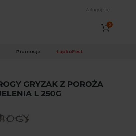
Zaloguj się
0
i
Promocje
ŁapkoFest
ROGY GRYZAK Z POROŻA
JELENIA L 250G