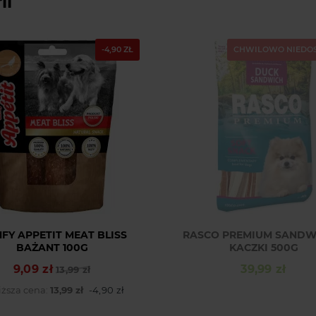
ii
-4,90 ZŁ
CHWILOWO NIEDO
FY APPETIT MEAT BLISS
RASCO PREMIUM SANDW
BAŻANT 100G
KACZKI 500G
9,09 zł
39,99 zł
Cena podstawowa
Cena
13,99 zł
Cena
iższa cena:
13,99 zł
-4,90 zł