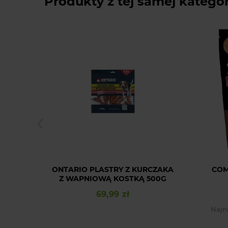
Produkty z tej samej kategor
ONTARIO PLASTRY Z KURCZAKA
COM
Z WAPNIOWĄ KOSTKĄ 500G
69,99 zł
Cena
Najn