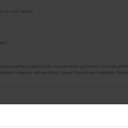
y w nich szpik)
leić
zystosowanej wyłącznie do wytwarzania gryzaków z poroża jelenia
ad każdym etapem wytwarzania czuwa Powiatowy Inspektor Weter
produkcie: ROGY GRYZAK Z POROŻA JELE