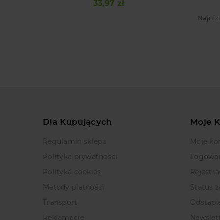
33,97 zł
Cena
Najniż
Dla Kupujących
Moje 
Regulamin sklepu
Moje ko
Polityka prywatności
Logowa
Polityka cookies
Rejestra
Metody platności
Status 
Transport
Odstąpi
Reklamacje
Newslet