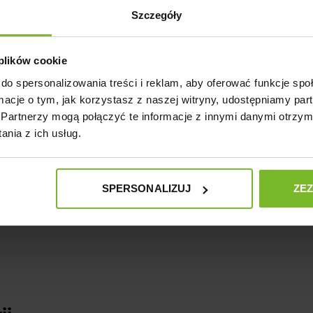
Szczegóły
 plików cookie
Pytania i odpowiedzi (0)
do spersonalizowania treści i reklam, aby oferować funkcje sp
ormacje o tym, jak korzystasz z naszej witryny, udostępniamy p
Partnerzy mogą połączyć te informacje z innymi danymi otrzym
nia z ich usług.
Zadaj pytanie
SPERSONALIZUJ
ZE