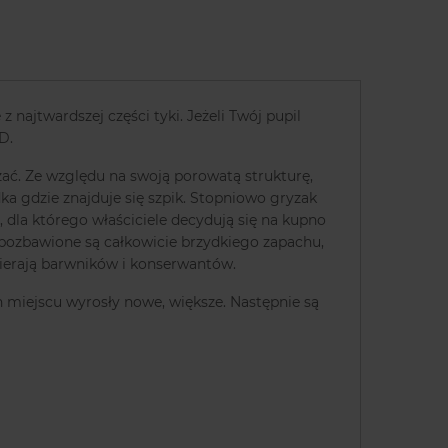
ajtwardszej części tyki. Jeżeli Twój pupil
D.
yzać. Ze względu na swoją porowatą strukturę,
dka gdzie znajduje się szpik. Stopniowo gryzak
 dla którego właściciele decydują się na kupno
 pozbawione są całkowicie brzydkiego zapachu,
awierają barwników i konserwantów.
ch miejscu wyrosły nowe, większe. Następnie są