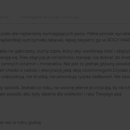
inie
Powiązane artykuły na blogu
ki dla najbardziej wymagających psów. Pełne poroże wycięte z n
 najbardziej wytrzymałe zabawki, lepiej zaopatrz go w ROGY HAR
du na gąbczasty, suchy szpik, który psy uwielbiają lizać i obgr
erają się. Pies obgryza je od końców, starając się dobrać do śro
e cennych witamin i minerałów. Nie jest to jednak główny powód,
eli chodzi o radość i ekscytację jaką dają czworonogom.Gryzaki
ie odpryskują, nie brudzą, nie powodują ryzyka zadławień. Nie z
ny sposób. Jednak co roku, na wiosnę jelenie je zrzucają, by na i
aki sposób, aby były idealne dla wielkości i rasy Twojego psa.
ie raz w roku gubią