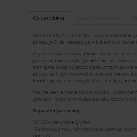
Opis produktu
Szczegóły produktu
Op
ROGY POROŻE Z JELENIA L 210G to naturalne gryza
pokazuje Ci, że rozszarpuje w kilka minut nawet
Gryzaki z poroża są wyjątkowo smaczne, ze wzglę
poroża są bardzo wytrzymałe i zamiast pękać, ści
zmniejsza swoją objętość, a pies otrzymuje wiel
poroży: są nieporównywalne z niczym innym, jeż
każdy róg ma unikatowy kształt, ni pękają ani n
Poroże jelenia rośnie bardzo szybko i w szlachet
zbierane i cięte na mniejsze kawałki, dobrane w t
Najważniejsze cechy:
W 100% naturalne gryzaki
Pochodzą z naturalnego zrzutu poroża (jelen
poroże)