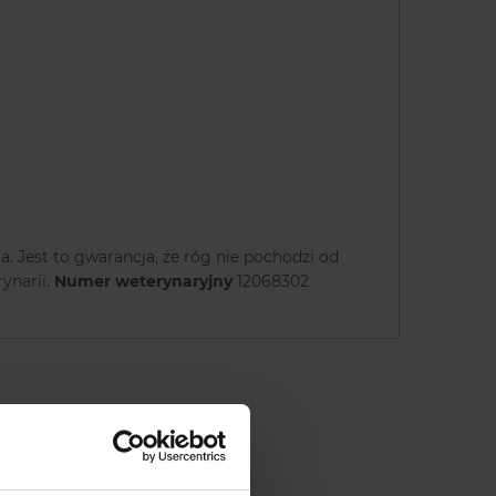
. Jest to gwarancja, że róg nie pochodzi od
ynarii.
Numer weterynaryjny
12068302
NIA L 250G