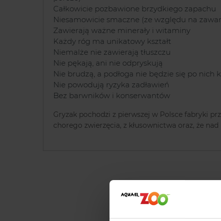
Całkowicie pozbawione brzydkiego zapachu
Niesamowicie smaczne (ze względu na zawart
Zawierają ważne minerały i witaminy
Każdy róg ma unikatowy kształt
Niemalże nie zawierają tłuszczu
Nie pękają, ani nie odpryskują
Nie brudzą, a podłoga nie będzie się po nich k
Nie powodują ryzyka zadławień
Bez barwników i konserwantów
Gryzak pochodzi z pierwszej w Polsce fabryki pr
chorego zwierzęcia, z kłusownictwa oraz, że n
Opinie o 