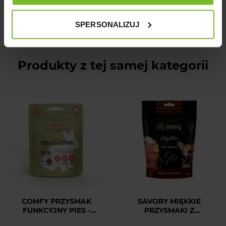
SPERSONALIZUJ
Produkty z tej samej kategorii
COMFY PRZYSMAK
SAVORY MIĘKKIE
FUNKCYJNY PIES -
PRZYSMAKI Z
ŁATWE TRAWENIE 70G
JAGNIĘCINĄ I