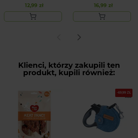
RUMIANKIEM NA
12,99 zł
16,99 zł
Cena
Cena
TRAWIENIE 200G
Klienci, którzy zakupili ten
produkt, kupili również:
-69,99 ZŁ