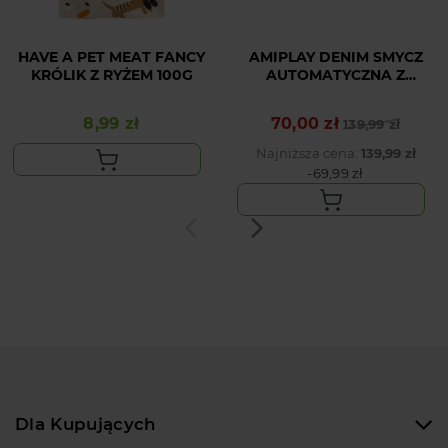
HAVE A PET MEAT FANCY
AMIPLAY DENIM SMYCZ
KRÓLIK Z RYŻEM 100G
AUTOMATYCZNA Z
OBUDOWĄ L NIEBIESKI
8,99 zł
70,00 zł
Cena
Cena podstawowa
Cena
139,99 zł
Najniższa cena:
139,99 zł
-69,99 zł
Dla Kupujących