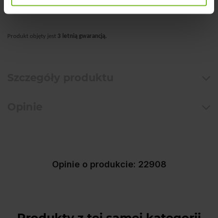
●
wyprodukowana w Polsce
Produkt objęty jest
3 letnią gwarancją.
Szczegóły produktu
Opinie
Opinie o produkcie: 22908
Produkty z tej samej kategorii