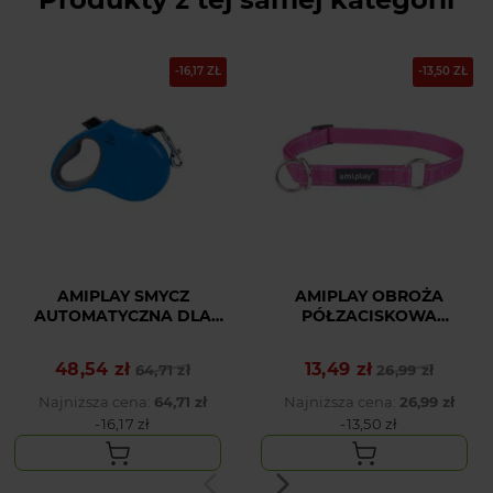
-16,17 ZŁ
-13,50 ZŁ
AMIPLAY SMYCZ
AMIPLAY OBROŻA
AUTOMATYCZNA DLA
PÓŁZACISKOWA
ŚREDNIEGO PSA
REFLECTIVE L RÓŻOWY
NIEBIESKA INFINI
48,54 zł
13,49 zł
Cena podstawowa
Cena
64,71 zł
Cena podstawowa
Cena
26,99 zł
FREEDOM M
Najniższa cena:
64,71 zł
Najniższa cena:
26,99 zł
-16,17 zł
-13,50 zł