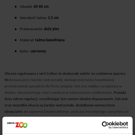
●
Obwód:
40-60 cm
●
Szerokość taśmy:
2,5 cm
●
Przeznaczenie
:
duży pies
●
Materiał:
taśma bawełniana
●
Kolor:
czerwony
Obroża regulowana z serii Cotton to doskonały wybór na codzienne spacery.
W
ykonana jest z bardzo wytrzymałej, ekologicznej taśmy bawełnianej
produkowanej specjalnie dla firmy amiplay. Jest
ona miękka i przyje
mna w
dotyku, nie powodując otarć nawet przy intensywnym użytkowaniu.
Posiada
duży zakres regulacji, umożliwiając tym samym idealne dopasowanie. Zatrzask
oraz wszystkie okucia są bardzo wytrzymałe, dodatkowo wzmocnione
obszyciami, co
zapewnia bezpieczeństwo
podczas mocniejszego szarpnięcia w
czasie spaceru.