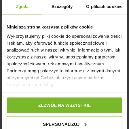
Seria amiplay Cotton przeznaczona jest dla miłośników aktywnego spędzania
Zgoda
Szczegóły
O plikach cookies
czasu z psem. To świetna propozycja dla osób, które cenią sobie
funkcjonalność i różnorodność. Produkty wykonane są z mocnej taśmy ze
100% bawełny, która nie obciera ani nie odparza psa, tym samym zapewniając
bezpieczeństwo. Firma amiplay wychodzi naprzeciw tym oczekiwaniom
Niniejsza strona korzysta z plików cookie
tworząc produkty wysokiej jakości, które będą służyły przez bardzo długi czas.
Stonowana kolorystyka oraz ekologiczna bawełna pozwalają na tworzenie
Wykorzystujemy pliki cookie do spersonalizowania treści
kompletów w skandynawskim stylu, które przypadną do gustu miłośnikom
i reklam, aby oferować funkcje społecznościowe i
naturalnego piękna.
analizować ruch w naszej witrynie. Informacje o tym, jak
korzystasz z naszej witryny, udostępniamy partnerom
Zalety obroży regulowanej Cotton L dla psa:
społecznościowym, reklamowym i analitycznym.
●
duży zakres regulacji;
Partnerzy mogą połączyć te informacje z innymi danymi
otrzymanymi od Ciebie lub uzyskanymi podczas
●
miękka, nie powoduje otarć;
korzystania z ich usług.
●
wzmocniona przeszyciami;
●
mocny zatrzask;
ZEZWÓL NA WSZYSTKIE
●
możliwość prania;
●
wykonana z najwyższej jakości materiałów;
SPERSONALIZUJ