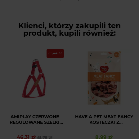
Klienci, którzy zakupili ten
produkt, kupili również:
-15,44 ZŁ
AMIPLAY CZERWONE
HAVE A PET MEAT FANCY
REGULOWANE SZELKI
KOSTECZKI Z
DLA DUŻEGO PSA
JAGNIĘCINY I MINTAJA
COTTON L
100G
46,31 zł
8,99 zł
Cena podstawowa
Cena
61,75 zł
Cena