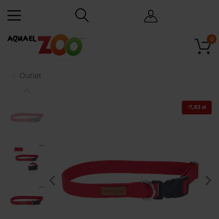
0
Outlet
-7,83 zł