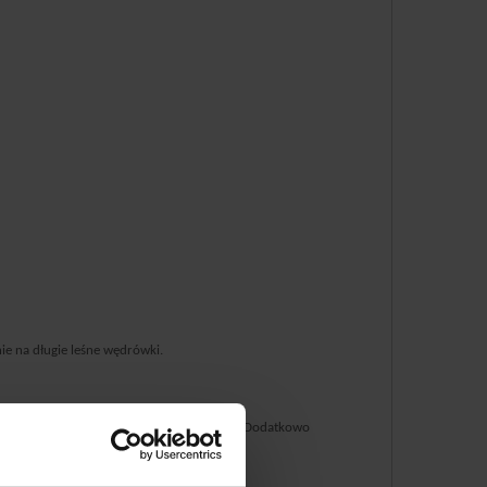
ie na długie leśne wędrówki.
nia otarć, odparzeń ani wycierania sierści.
Dodatkowo
egają, jednocześnie nie uciskając.