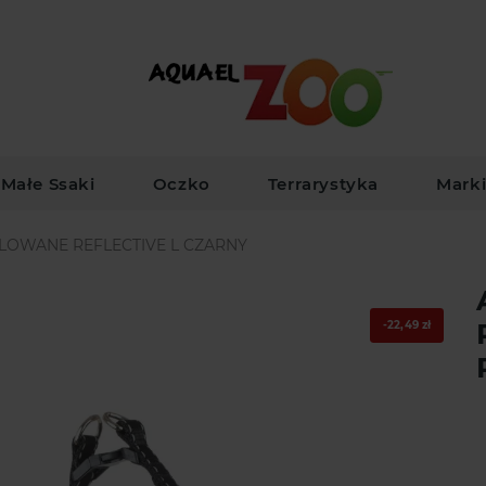
Małe Ssaki
Oczko
Terrarystyka
Mark
ULOWANE REFLECTIVE L CZARNY
-22,49 zł