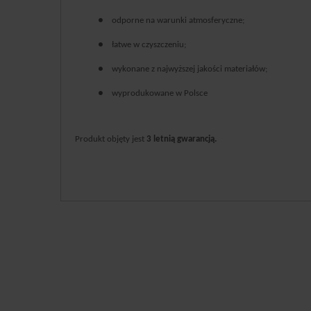
●
odporne na warunki atmosferyczne;
●
łatwe w czyszczeniu;
●
wykonane z najwyższej jakości materiałów;
●
wyprodukowane w Polsce
Produkt objęty jest
3 letnią gwarancją.