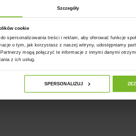
ny model wśród właścicieli psów.
Szczegóły
 obszyciami, co
zapewnia bezpieczeństwo podczas mocniejszego szarpnięcia w czasie
 plików cookie
pędzania czasu z psem, szczególnie tych, którzy wysoko cenią bezpieczeństwo. Firma
do spersonalizowania treści i reklam, aby oferować funkcje sp
datkowo są one łatwe w utrzymaniu czystości, ponieważ jeśli tylko zajdzie taka potrz
ormacje o tym, jak korzystasz z naszej witryny, udostępniamy p
ego pupila, natomiast odblaskowe nici zwiększają bezpieczeństwo podczas spacerów 
Partnerzy mogą połączyć te informacje z innymi danymi otrzym
nia z ich usług.
SPERSONALIZUJ
ZE