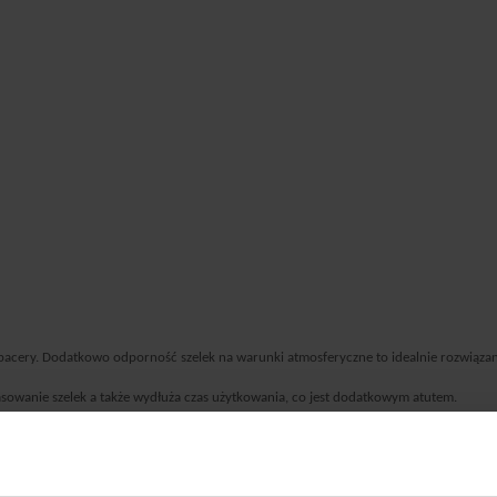
pacery.
Dodatkowo odporność szelek na warunki atmosferyczne to idealnie rozwiązan
asowanie szelek a także wydłuża czas użytkowania, co jest dodatkowym atutem.
a, że są miękkie, elastyczne i przyjemne w dotyku, dzięki czemu nie ma ryzyka powsta
eństwo i widoczność podczas spaceru po zmroku.
Doskonale się układają i dobrze przyl