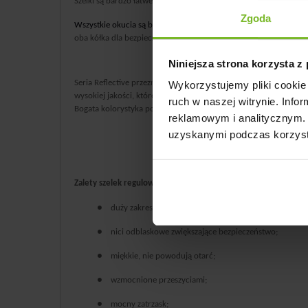
Szelki są bardzo łatwe do założenia i jest to najbardziej popular
Zgoda
Wszystkie okucia są bardzo wytrzymałe, dodatkowo wzmocnione
oba kółka dla bezpieczeństwa psa.
Niniejsza strona korzysta z
Seria Reflective przeznaczona jest dla miłośników aktywnego s
Wykorzystujemy pliki cookie 
wysokiej jakości, które będą służyły przez bardzo długi czas. Do
ruch w naszej witrynie. Inf
Bogata kolorystyka pozwala tworzyć komplety pasujące do każd
reklamowym i analitycznym. 
uzyskanymi podczas korzysta
Zalety szelek regulowanych Reflective L dla psa:
●
duży zakres regulacji;
●
nici odblaskowe zwiększające bezpieczeństwo;
●
miękkie, nie powodują otarć;
●
wzmocnione przeszyciami;
●
mocny zatrzask;