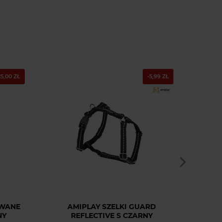
25,00 ZŁ
-5,99 ZŁ
OWANE
AMIPLAY SZELKI GUARD
AMIP
NY
REFLECTIVE S CZARNY