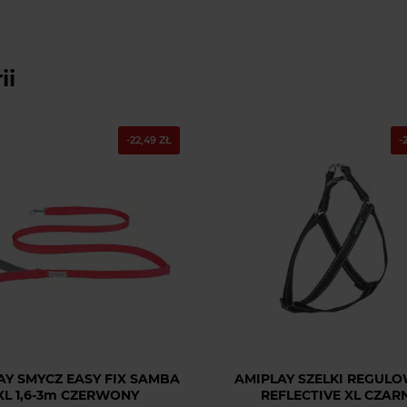
ii
-22,49 ZŁ
-
AY SMYCZ EASY FIX SAMBA
AMIPLAY SZELKI REGUL
XL 1,6-3m CZERWONY
REFLECTIVE XL CZAR