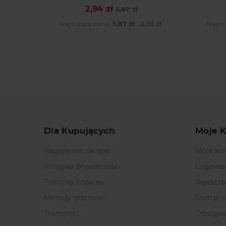
2,94 zł
Cena podstawowa
Cena
5,87 zł
Najniższa cena:
5,87 zł
-2,93 zł
Najni
Dla Kupujących
Moje 
Regulamin sklepu
Moje ko
Polityka prywatności
Logowa
Polityka cookies
Rejestra
Metody platności
Status 
Transport
Odstąpi