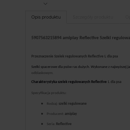
Opis produktu
Szczegóły produktu
Op
5907563215894 amiplay Reflective Szelki regulowa
Przeznaczenie Szelek regulowanych Reflective L dla psa
Szelki spacerowe dla psów ras dużych. Wykonane z najwyższej ja
odblaskowym.
Charakterystyka szelek regulowanych Reflective
L dla psa
Specyfikacja produktu:
●
Rodzaj:
szelki regulowane
●
Producent:
amiplay
●
Seria:
Reflective