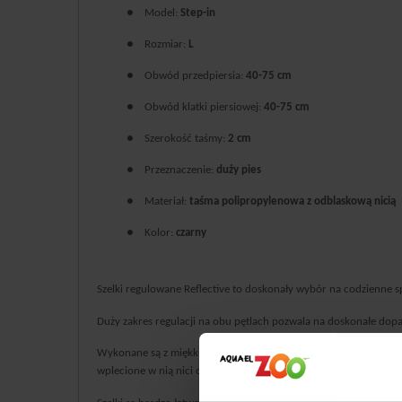
●
Model:
Step-in
●
Rozmiar:
L
●
Obwód przedpiersia:
40-75 cm
●
Obwód klatki piersiowej:
40-75 cm
●
Szerokość taśmy:
2 cm
●
Przeznaczenie:
duży pies
●
Materiał:
taśma polipropylenowa z odblaskową nicią
●
Kolor:
czarny
Szelki regulowane Reflective to doskonały wybór na codzienne s
Duży zakres regulacji na obu pętlach pozwala na doskonałe dop
Wykonane są z miękkiej, ale bardzo wytrzymałej taśmy,
co sprawi
wplecione w nią nici odblaskowe znacznie zwiększają bezpiecz