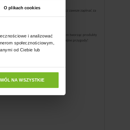
O plikach cookies
 spaceru. Jednak należy pamiętać, aby smycz zawsze zapinać za
 amiplay wychodzi naprzeciw tym oczekiwaniom tworząc produkty
ołecznościowe i analizować
eba, można je wyprać i znów są gotowe na kolejne przygody!
artnerom społecznościowym,
po zmroku.
anymi od Ciebie lub
ZWÓL NA WSZYSTKIE