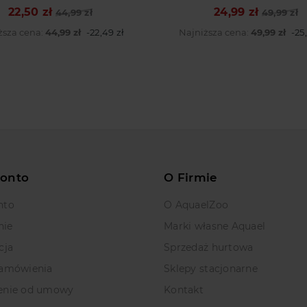
22,50 zł
24,99 zł
Cena podstawowa
Cena
44,99 zł
Cena podstawowa
Cena
49,99 zł
ższa cena:
44,99 zł
-22,49 zł
Najniższa cena:
49,99 zł
-25
Konto
O Firmie
nto
O AquaelZoo
nie
Marki własne Aquael
cja
Sprzedaż hurtowa
zamówienia
Sklepy stacjonarne
enie od umowy
Kontakt