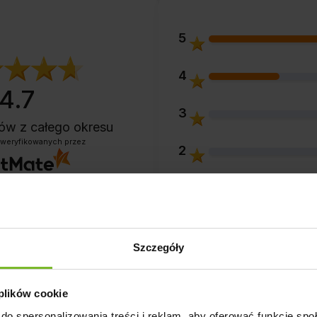
5
4
4.7
3
ntów
z całego okresu
zweryfikowanych przez
2
1
Szczegóły
 plików cookie
Opinie klientów
Pytania i odpowiedzi 
do spersonalizowania treści i reklam, aby oferować funkcje sp