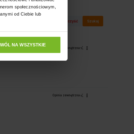
artnerom społecznościowym,
anymi od Ciebie lub
Wyczyść
Szukaj
ZWÓL NA WSZYSTKIE
Opinia zewnętrzna
Opinia zewnętrzna