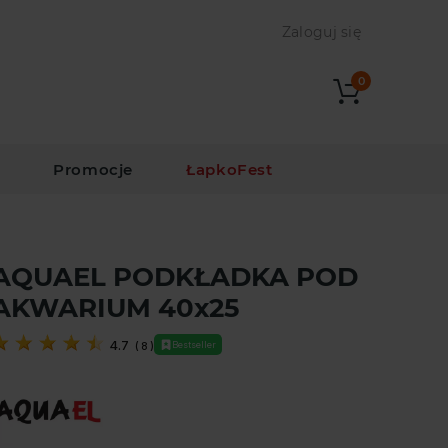
Zaloguj się
0
i
Promocje
ŁapkoFest
AQUAEL PODKŁADKA POD
AKWARIUM 40x25
4.7
Bestseller
(
8
)