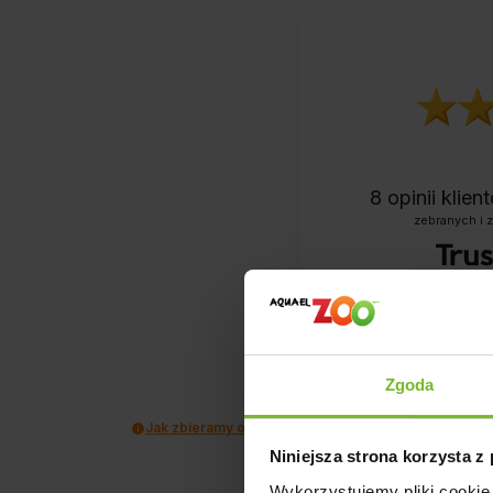
8
opinii klie
zebranych i 
Zgoda
Jak zbieramy opinie?
Niniejsza strona korzysta z
Wykorzystujemy pliki cookie 