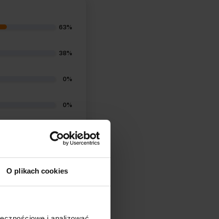
63%
38%
0%
0%
0%
O plikach cookies
(0)
ołecznościowe i analizować