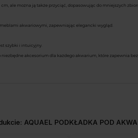
cm, ale można ją także przyciąć, dopasowując do mniejszych zbior
z meblami akwariowymi, zapewniając elegancki wygląd.
t szybki i intuicyjny.
o niezbędne akcesorium dla każdego akwarium, które zapewnia bezp
rodukcie: AQUAEL PODKŁADKA POD AKW