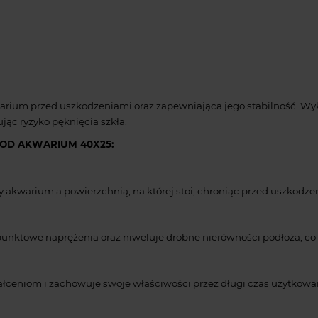
ium przed uszkodzeniami oraz zapewniająca jego stabilność. Wyko
jąc ryzyko pęknięcia szkła.
POD AKWARIUM 40X25:
 akwarium a powierzchnią, na której stoi, chroniąc przed uszkod
e punktowe naprężenia oraz niweluje drobne nierówności podłoża, c
ałceniom i zachowuje swoje właściwości przez długi czas użytkowa