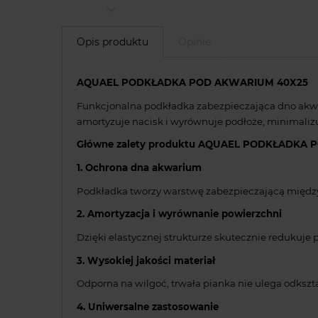
Opis produktu
Opinie
AQUAEL PODKŁADKA POD AKWARIUM 40X25
Funkcjonalna podkładka zabezpieczająca dno akwar
amortyzuje nacisk i wyrównuje podłoże, minimalizu
Główne zalety produktu AQUAEL PODKŁADKA 
1. Ochrona dna akwarium
Podkładka tworzy warstwę zabezpieczającą między
2. Amortyzacja i wyrównanie powierzchni
Dzięki elastycznej strukturze skutecznie redukuj
3. Wysokiej jakości materiał
Odporna na wilgoć, trwała pianka nie ulega odkszt
4. Uniwersalne zastosowanie