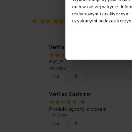
ruch w naszej witrynie. Inf
reklamowym i analitycznym. 
uzyskanymi podczas korzysta
Verified Customer
5
🙂🙂🙂
11/30/2024
0
0
Verified Customer
5
Produkt zgodny z opisem.
10/15/2024
0
0