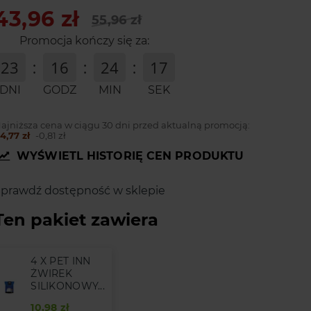
43,96 zł
55,96 zł
Promocja kończy się za:
23
16
24
16
:
:
:
DNI
GODZ
MIN
SEK
ajniższa cena w ciągu 30 dni przed aktualną promocją:
4,77 zł
-0,81 zł
WYŚWIETL HISTORIĘ CEN PRODUKTU
prawdź dostępność w sklepie
Ten pakiet zawiera
4 X PET INN
ŻWIREK
SILIKONOWY...
10,98 zł