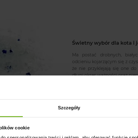
Świetny wybór dla kota i 
Ma postać drobnych, biały
odcieniu kojarzącym się z czys
że nie przyklejają się one d
długi okres ważności oraz nie
Szczegóły
 plików cookie
do spersonalizowania treści i reklam, aby oferować funkcje sp