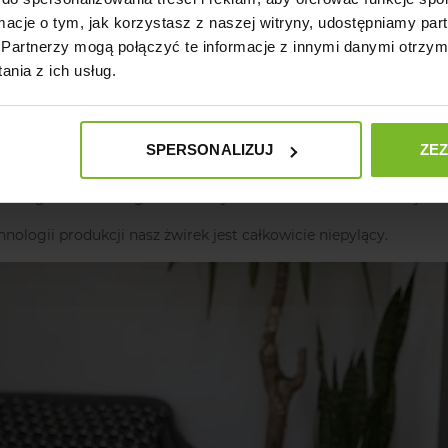
ormacje o tym, jak korzystasz z naszej witryny, udostępniamy p
Partnerzy mogą połączyć te informacje z innymi danymi otrzym
nia z ich usług.
wy żwirek dla kotów zapewnia błyskawiczne wchłanianie cieczy.
uje zapachy i nie pozwala im się wydostać poza kuwetę
SPERSONALIZUJ
ZE
jego futrzanego przyjaciela przed niepożądanymi bakteriami i c
naszego Silikonowego Żwirku wystarcza nawet na 30 dni użytk
nologii produkcji nasz żwirek jest całkowicie niepylący.