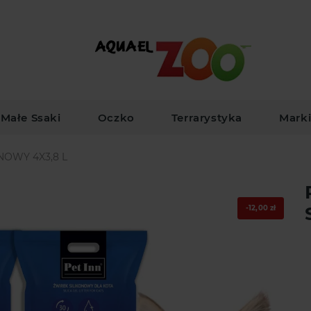
Małe Ssaki
Oczko
Terrarystyka
Mark
NOWY 4X3,8 L
-12,00 zł