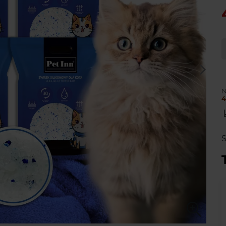
N
4
S