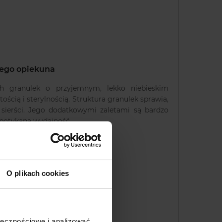
jego opiekuna
ch granulek o przyjemnym, lekko niebieskim
tością i sterylnością. Struktura granulek sprawia,
o sierści. Jego dodatkowymi zaletami są bardzo
spotykana wydajność.
O plikach cookies
ołecznościowe i analizować