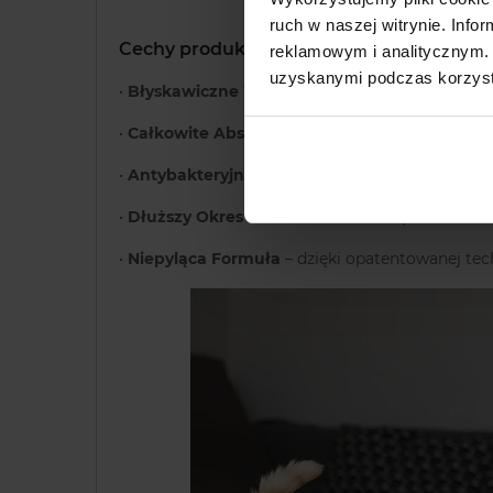
ruch w naszej witrynie. Inf
Cechy produktu
reklamowym i analitycznym. 
uzyskanymi podczas korzysta
•
Błyskawiczne Wchłanianie Cieczy
– Silikono
•
Całkowite Absorbowanie Zapachów
– Absorb
•
Antybakteryjna Ochrona
– żwirek chroni Two
•
Dłuższy Okres Ważności
– Jedno opakowanie 
•
Niepyląca Formuła
– dzięki opatentowanej tech