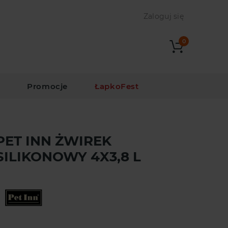
Zaloguj się
0
i
Promocje
ŁapkoFest
PET INN ŻWIREK
SILIKONOWY 4X3,8 L