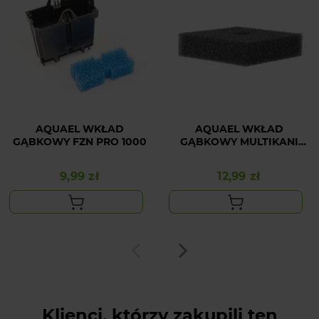
AQUAEL WKŁAD
AQUAEL WKŁAD
GĄBKOWY FZN PRO 1000
GĄBKOWY MULTIKANI
1000 20PPI 40mm
9,99 zł
12,99 zł
Cena
Cena
Klienci, którzy zakupili ten