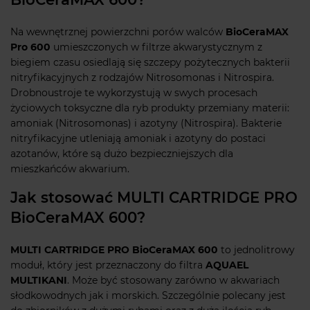
Na wewnętrznej powierzchni porów walców
BioCeraMAX
Pro 600
umieszczonych w filtrze akwarystycznym z
biegiem czasu osiedlają się szczepy pożytecznych bakterii
nitryfikacyjnych z rodzajów Nitrosomonas i Nitrospira.
Drobnoustroje te wykorzystują w swych procesach
życiowych toksyczne dla ryb produkty przemiany materii:
amoniak (Nitrosomonas) i azotyny (Nitrospira). Bakterie
nitryfikacyjne utleniają amoniak i azotyny do postaci
azotanów, które są dużo bezpieczniejszych dla
mieszkańców akwarium.
Jak stosować MULTI CARTRIDGE PRO
BioCeraMAX 600?
MULTI CARTRIDGE PRO BioCeraMAX 600
to jednolitrowy
moduł, który jest przeznaczony do filtra
AQUAEL
MULTIKANI
. Może być stosowany zarówno w akwariach
słodkowodnych jak i morskich. Szczególnie polecany jest