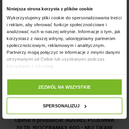
towarów to filary działalności firmy. Zapraszamy do
Niniejsza strona korzysta z plików cookie
zakupu!
Wykorzystujemy pliki cookie do spersonalizowania treści
Ostrzeżenie:
i reklam, aby oferować funkcje społecznościowe i
analizować ruch w naszej witrynie. Informacje o tym, jak
Produkt o drobnej gradacji mogący stanowić zagrożenie
korzystasz z naszej witryny, udostępniamy partnerom
społecznościowym, reklamowym i analitycznym.
Producent
Partnerzy mogą połączyć te informacje z innymi danymi
otrzymanymi od Ciebie lub uzyskanymi podczas
korzystania z ich usług.
Opinie
Powiązane artykuły na blogu
ZEZWÓL NA WSZYSTKIE
SPERSONALIZUJ
Opinie o produkcie: AQUAEL POJEMNIK
FILTR. BIOCERAMAX 600 - MULTIKANI