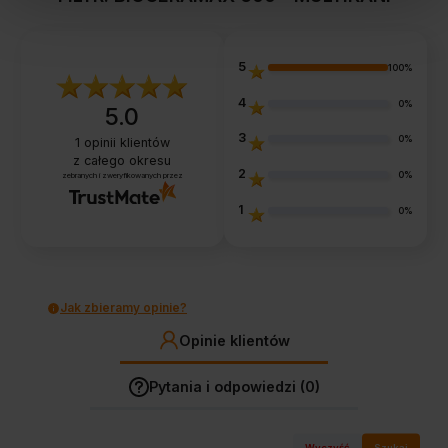
5
100%
4
0%
5.0
3
0%
1
opinii klientów
z całego okresu
2
0%
zebranych i zweryfikowanych przez
1
0%
Jak zbieramy opinie?
Opinie klientów
Pytania i odpowiedzi (0)
Wyczyść
Szukaj