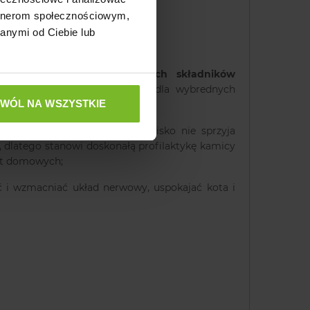
artnerom społecznościowym,
anymi od Ciebie lub
wieżych i wyselekcjonowanych składników
atrakcyjność smakową nawet dla wybrednych
ZWÓL NA WSZYSTKIE
mocz, co sprawia, że środowisko nie sprzyja
i, dlatego stanowi doskonałą profilaktykę kamicy
ąt domowych;
i wzmacniać układ nerwowy, uspokajać kota i