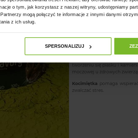
ormacje o tym, jak korzystasz z naszej witryny, udostępniamy p
Partnerzy mogą połączyć te informacje z innymi danymi otrzym
Zalety:
nia z ich usług.
Zastosowanie wyłącznie ś
mięsnych zapewnia wysoką 
SPERSONALIZUJ
ZE
kotów;
Żurawina
pomaga zakwaszać 
tworzeniu się piasku i kamien
moczowej u zdrowych zwierz
Kocimiętka
pomaga wspierać 
zwalczać stres.