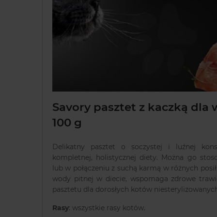
Savory pasztet z kaczką dl
100 g
Delikatny pasztet o soczystej i luźnej kon
kompletnej, holistycznej diety. Można go sto
lub w połączeniu z suchą karmą w różnych posił
wody pitnej w diecie, wspomaga zdrowe trawie
pasztetu dla dorosłych kotów niesterylizowanych
Rasy
: wszystkie rasy kotów.