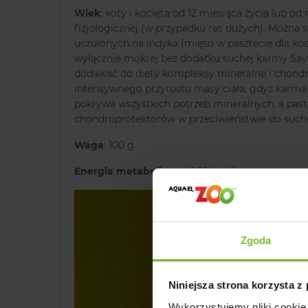
Wiek
: koty i kocięta od 12 miesiąca życia lub o
fizjologicznej (w przypadku ras dużych). Można 
uczulonych na indyka (mięso w pasztecie dla kocią
wyłącznie mokrej bez dodatku suchej karmy Savo
dodawać do diety kompleksy mineralne i chond
intensywnego przyrostu masy ciała, gdyż karma 
pokrywa wszystkich potrzeb mineralnych, a pasty
chondroprotektorów w przeciwieństwie do suche
Waga
: 100 g.
Energia metaboliczna
: 985 kcal/kg
Zgoda
Niniejsza strona korzysta z
Wykorzystujemy pliki cookie 