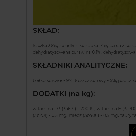
SKŁAD:
kaczka 36%, żołądki z kurczaka 14%, serca z kur
dehydratyzowana żurawina 0,1%, dehydratyzowan
SKŁADNIKI ANALITYCZNE:
białko surowe - 9%, tłuszcz surowy - 5%, popiół s
DODATKI (na kg):
witamina D3 (3a671) - 200 IU, witamina E (3a700
(3b201) - 0,5 mg, miedź (3b406) - 0,5 mg, tauryn