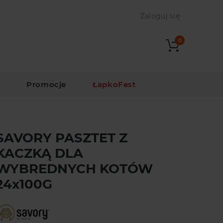
Zaloguj się
0
i
Promocje
ŁapkoFest
SAVORY PASZTET Z
KACZKĄ DLA
WYBREDNYCH KOTÓW
24x100G