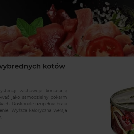
a wybrednych kotów
systencji zachowuje koncepcję
sować jako samodzielny pokarm
kach. Doskonale uzupełnia braki
nie. Wyższa kaloryczna wersja
.