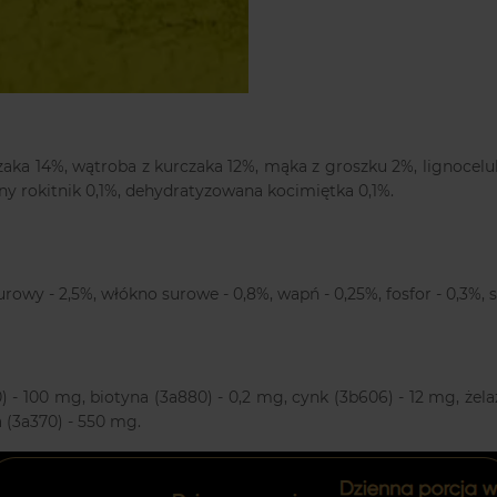
czaka 14%, wątroba z kurczaka 12%, mąka z groszku 2%, lignocelu
y rokitnik 0,1%, dehydratyzowana kocimiętka 0,1%.
urowy - 2,5%, włókno surowe - 0,8%, wapń - 0,25%, fosfor - 0,3%, 
) - 100 mg, biotyna (3a880) - 0,2 mg, cynk (3b606) - 12 mg, żela
a (3a370) - 550 mg.