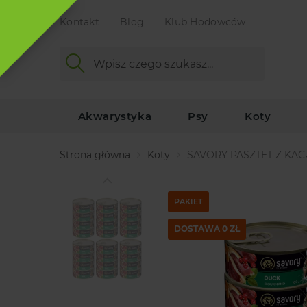
Kontakt
Blog
Klub Hodowców
Akwarystyka
Psy
Koty
Strona główna
Koty
SAVORY PASZTET Z KA
PAKIET
DOSTAWA 0 ZŁ