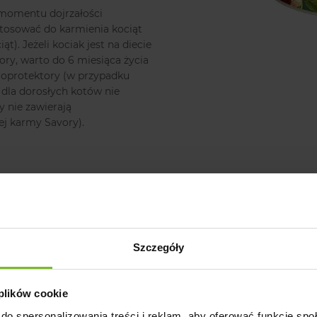
d momentu dojrzałości
stosować do karmienia kociąt
t). Jeżeli kociak jest na diecie
ry, warto do 6 miesiąca życia
roprotektory (w przypadku
dla dorosłych kotów nie
 nie zawierają
j karmy Savory).
Szczegóły
 plików cookie
do spersonalizowania treści i reklam, aby oferować funkcje sp