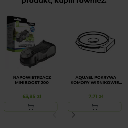
produkt, kupili również:
NAPOWIETRZACZ
AQUAEL POKRYWA
MINIBOOST 200
KOMORY WIRNIKOWIEJ
FAN 1 PLUS
63,85 zł
7,71 zł
Cena
Cena