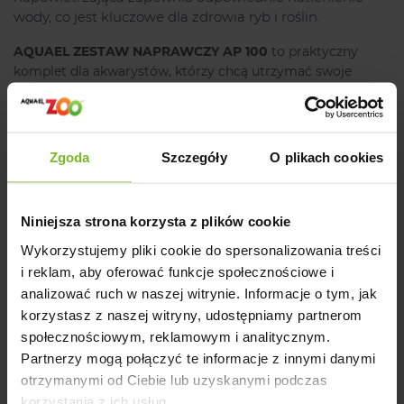
wody, co jest kluczowe dla zdrowia ryb i roślin.
AQUAEL ZESTAW NAPRAWCZY AP 100
to praktyczny
komplet dla akwarystów, którzy chcą utrzymać swoje
pompy napowietrzające w idealnym stanie technicznym,
jednocześnie oszczędzając na kosztach wymiany
urządzenia.
Zgoda
Szczegóły
O plikach cookies
Ostrzeżenie:
Produkt zawiera drobne lub ruchome elementy mogące
Niniejsza strona korzysta z plików cookie
stanowić zagrożenie.
Wykorzystujemy pliki cookie do spersonalizowania treści
Producent
i reklam, aby oferować funkcje społecznościowe i
analizować ruch w naszej witrynie. Informacje o tym, jak
korzystasz z naszej witryny, udostępniamy partnerom
Opinie
społecznościowym, reklamowym i analitycznym.
Partnerzy mogą połączyć te informacje z innymi danymi
otrzymanymi od Ciebie lub uzyskanymi podczas
korzystania z ich usług.