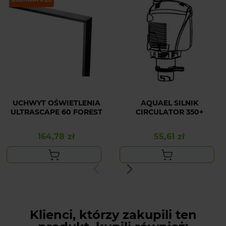
UCHWYT OŚWIETLENIA
AQUAEL SILNIK
ULTRASCAPE 60 FOREST
CIRCULATOR 350+
164,78 zł
55,61 zł
Cena
Cena
Klienci, którzy zakupili ten