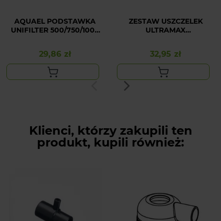
AQUAEL PODSTAWKA
ZESTAW USZCZELEK
UNIFILTER 500/750/1000
ULTRAMAX
KPL
1000/1500/2000
29,86 zł
32,95 zł
Cena
Cena
Klienci, którzy zakupili ten
produkt, kupili również: