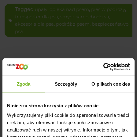
Tagged
upały
,
opieka nad psem
,
pies w podróży
,
transporter dla psa
,
smycz samochodowa
,
akcesoria dla psa
,
podróż z psem
,
bezpieczeństwo
psa
Powiązane posty
Zgoda
Szczegóły
O plikach cookies
Niniejsza strona korzysta z plików cookie
Wykorzystujemy pliki cookie do spersonalizowania treści
i reklam, aby oferować funkcje społecznościowe i
analizować ruch w naszej witrynie. Informacje o tym, jak