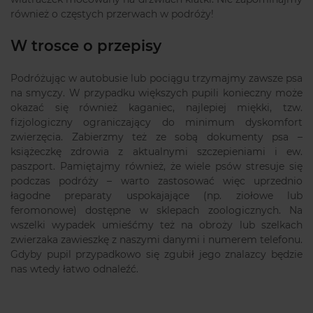
również o częstych przerwach w podróży!
W trosce o przepisy
Podróżując w autobusie lub pociągu trzymajmy zawsze psa
na smyczy. W przypadku większych pupili konieczny może
okazać się również kaganiec, najlepiej miękki, tzw.
fizjologiczny ograniczający do minimum dyskomfort
zwierzęcia. Zabierzmy też ze sobą dokumenty psa –
książeczkę zdrowia z aktualnymi szczepieniami i ew.
paszport. Pamiętajmy również, że wiele psów stresuje się
podczas podróży – warto zastosować więc uprzednio
łagodne preparaty uspokajające (np. ziołowe lub
feromonowe) dostępne w sklepach zoologicznych. Na
wszelki wypadek umieśćmy też na obroży lub szelkach
zwierzaka zawieszkę z naszymi danymi i numerem telefonu.
Gdyby pupil przypadkowo się zgubił jego znalazcy będzie
nas wtedy łatwo odnaleźć.