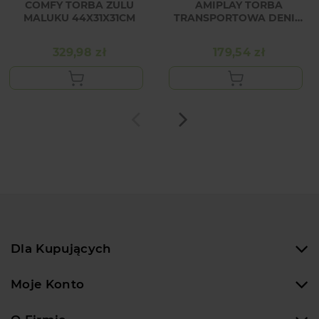
COMFY TORBA ZULU
AMIPLAY TORBA
MALUKU 44X31X31CM
TRANSPORTOWA DENIM
S NIEBIESKI
329,98 zł
179,54 zł
Cena
Cena
Dla Kupujących
Moje Konto