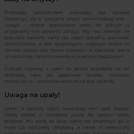
Przewożąc samochodem większego psa najlepiej
zaopatrzyć się w specjalną smycz samochodową oraz –
uwaga! – dobrze dopasowane szelki, do których ją
przypinamy (nie używamy obroży). Aby nasz zwierzak nie
pobrudził tapicerki warto też nabyć specjalny pokrowiec
samochodowy. A jeśli dysponujemy większym autem to
również dużego psa można przewozić w specjalnej klatce
umieszczonej i przymocowanej w przedziale bagażowym.
Podczas wyprawy z psem na pewno przydadzą się też
drobiazgi, takie jak papierowe ręczniki, nawilżane
chusteczki no i oczywiście woreczki na psie odchody.
Uwaga na upały!
Latem w podróży często towarzyszy nam upał, dlatego
należy zadbać o chłodzenie pupila. Na bieżąco należy
podawać mu wodę do picia, warto też zaopatrzyć go w
matę lub kamizelkę chłodzącą, a nawet w elektryczny
wiatraczek mocowany na drzwiach klatki. Nie zapominajmy