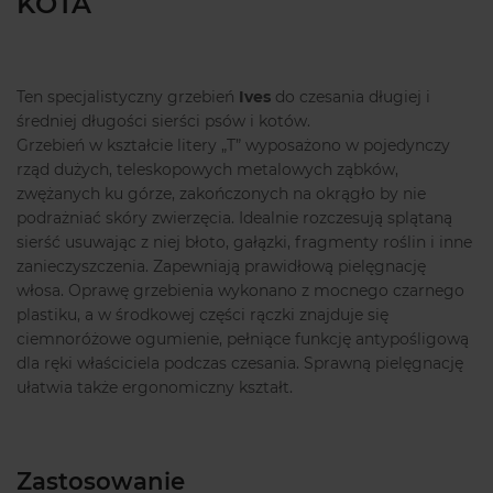
KOTA
Ten specjalistyczny grzebień
Ives
do czesania długiej i
średniej długości sierści psów i kotów.
Grzebień w kształcie litery „T” wyposażono w pojedynczy
rząd dużych, teleskopowych metalowych ząbków,
zwężanych ku górze, zakończonych na okrągło by nie
podrażniać skóry zwierzęcia. Idealnie rozczesują splątaną
sierść usuwając z niej błoto, gałązki, fragmenty roślin i inne
zanieczyszczenia. Zapewniają prawidłową pielęgnację
włosa. Oprawę grzebienia wykonano z mocnego czarnego
plastiku, a w środkowej części rączki znajduje się
ciemnoróżowe ogumienie, pełniące funkcję antypośligową
dla ręki właściciela podczas czesania. Sprawną pielęgnację
ułatwia także ergonomiczny kształt.
Zastosowanie