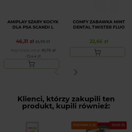
AMIPLAY SZARY KOCYK
COMFY ZABAWKA MINT
DLA PSA SCANDI L
DENTAL TWISTER FLUO
46,31 zł
22,66 zł
Cena podstawowa
Cena
61,75 zł
Cena
Najniższa cena:
61,75 zł
-15,44 zł
Klienci, którzy zakupili ten
produkt, kupili również:
DOSTAWA 0 ZŁ
-30,00 ZŁ