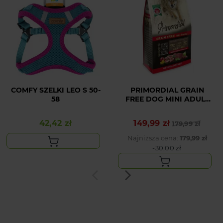
COMFY SZELKI LEO S 50-
PRIMORDIAL GRAIN
58
FREE DOG MINI ADULT
WILD BOAR&LAMB 6KG
42,42 zł
149,99 zł
Cena
Cena podstawowa
Cena
179,99 zł
Najniższa cena:
179,99 zł
-30,00 zł