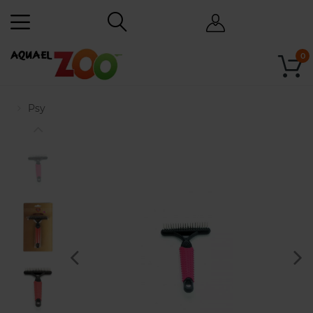
0
Psy