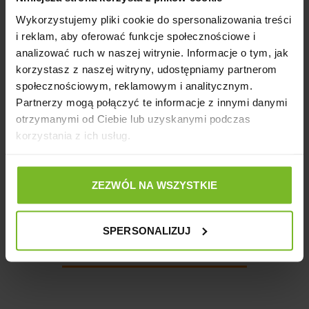
stanowić zagrożenie.
Wykorzystujemy pliki cookie do spersonalizowania treści
Producent
i reklam, aby oferować funkcje społecznościowe i
analizować ruch w naszej witrynie. Informacje o tym, jak
korzystasz z naszej witryny, udostępniamy partnerom
Opinie
społecznościowym, reklamowym i analitycznym.
Partnerzy mogą połączyć te informacje z innymi danymi
otrzymanymi od Ciebie lub uzyskanymi podczas
korzystania z ich usług.
Opinie o produkcie: HAVE A PET SZCZOTKA
IVES S 16 x 10,5 cm
ZEZWÓL NA WSZYSTKIE
SPERSONALIZUJ
Pytania i odpowiedzi (0)