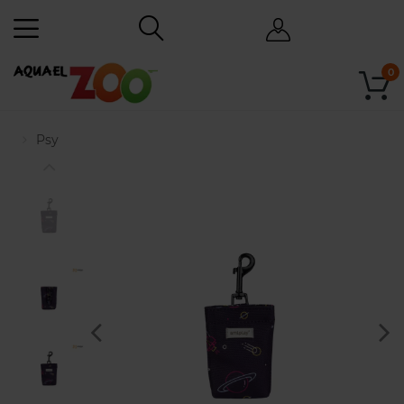
0
Psy