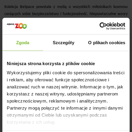
Kolekcja BeSpace powstała z myślą o wszystkich miłośnikach kosmosu
ceniących sobie bezpieczeństwo i funkcjonalność. Niepowtarzalne wzory
nawiązują do otaczającego nas wszechświata, który rozbudza wyobraźnię
na temat galaktycznych podróży oraz pozaziemskich zjawisk. Odblaskowe
przeszycia gwarantują dobrą widoczność po zmroku. Tworząc kolekcję
Zgoda
Szczegóły
O plikach cookies
postawiono przede wszystkim na bezpieczeństwo i komfort użytkowania
oraz designerskie wzornictwo. Funkcjonalne rozwiązania podnoszą jakość
produktów, gwarantując niezawodność i jeszcze przyjemniejsze
Niniejsza strona korzysta z plików cookie
użytkowanie.
Wykorzystujemy pliki cookie do spersonalizowania treści
i reklam, aby oferować funkcje społecznościowe i
Zalety Torebki na worki BeSpace:
analizować ruch w naszej witrynie. Informacje o tym, jak
korzystasz z naszej witryny, udostępniamy partnerom
●
niepowtarzalne i trwałe wzory w żywych kolorach;
społecznościowym, reklamowym i analitycznym.
●
czarne okucia;
Partnerzy mogą połączyć te informacje z innymi danymi
otrzymanymi od Ciebie lub uzyskanymi podczas
●
pierwsza drukowana taśma z odblaskami;
korzystania z ich usług.
●
odblaskowa nić zwiększająca widoczność po zmroku;