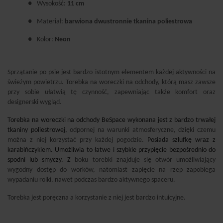
●
Wysokość:
11 cm
●
Materiał:
barwiona dwustronnie tkanina poliestrowa
●
Kolor:
Neon
Sprzątanie po psie jest bardzo istotnym elementem każdej aktywności na
świeżym powietrzu. Torebka na woreczki na odchody, którą masz zawsze
przy sobie ułatwią tę czynność, zapewniając także komfort oraz
designerski wygląd.
Torebka na woreczki na odchody BeSpace wykonana jest z bardzo trwałej
tkaniny poliestrowej,
o
dpornej na warunki atmosferyczne, dzięki czemu
można z niej korzystać przy każdej pogodzie.
Posiada szlufkę wraz z
karabińczykiem. Umożliwia to łatwe i szybkie przypięcie bezpośrednio do
spodni lub smyczy. Z
boku torebki znajduje się otwór umożliwiający
wygodny dostęp do worków, natomiast zapięcie na rzep zapobiega
wypadaniu rolki, nawet podczas bardzo aktywnego spaceru.
Torebka jest poręczna a korzystanie z niej jest bardzo intuicyjne.