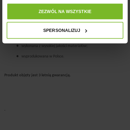
●
poręczna;
ZEZWÓL NA WSZYSTKIE
●
wygodne zapięcie;
●
łatwa w czyszczeniu;
SPERSONALIZUJ
●
otwór umożliwiający wygodne dozowanie worków;
●
wykonana z wysokiej jakości materiałów;
●
wyprodukowana w Polsce.
Produkt objęty jest 3 letnią gwarancją.
.