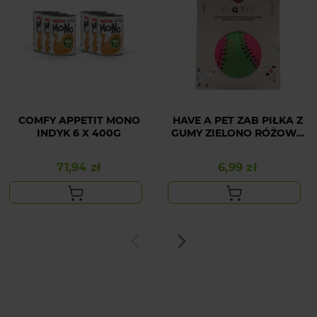
COMFY APPETIT MONO
HAVE A PET ZAB PIŁKA Z
INDYK 6 X 400G
GUMY ZIELONO RÓŻOWA
5,7CM
71,94 zł
6,99 zł
Cena
Cena