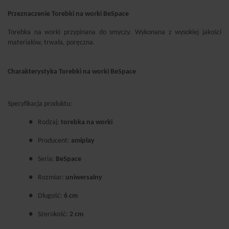
Przeznaczenie Torebki na worki BeSpace
Torebka na worki przypinana do smyczy. Wykonana z wysokiej jakości
materiałów, trwała, poręczna.
Charakterystyka Torebki na worki BeSpace
Specyfikacja produktu:
●
Rodzaj:
torebka na worki
●
Producent:
amiplay
●
Seria:
BeSpace
●
Rozmiar:
uniwersalny
●
Długość:
6 cm
●
Szerokość:
2 cm